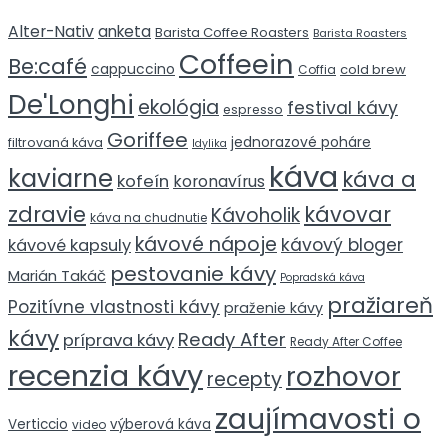
Alter-Nativ
anketa
Barista Coffee Roasters
Barista Roasters
Coffeein
Be:café
cappuccino
cold brew
Coffia
De'Longhi
ekológia
festival kávy
espresso
Goriffee
jednorazové poháre
filtrovaná káva
Idylika
káva
kaviarne
káva a
kofeín
koronavírus
zdravie
kávovar
Kávoholik
káva na chudnutie
kávové nápoje
kávový bloger
kávové kapsuly
pestovanie kávy
Marián Takáč
Popradská káva
pražiareň
Pozitívne vlastnosti kávy
praženie kávy
kávy
Ready After
príprava kávy
Ready After Coffee
recenzia kávy
rozhovor
recepty
zaujímavosti o
Verticcio
výberová káva
video