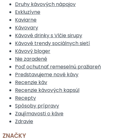
Druhy kávových nápojov
Exkluzívne
Kaviarne
Kávovary
Kávové drinky s Vlčie sirupy
Kávové trendy sociálnych sietí
Kávový bloger
Nie zaradené
Poď ochutnať remeselnú pražiareň
Predstavujeme nové kávy
Recenzie káv
Recenzie kávových kapsúl
Recepty
Spôsoby prípravy
Zaujímavosti o káve
Zdravie
ZNAČKY