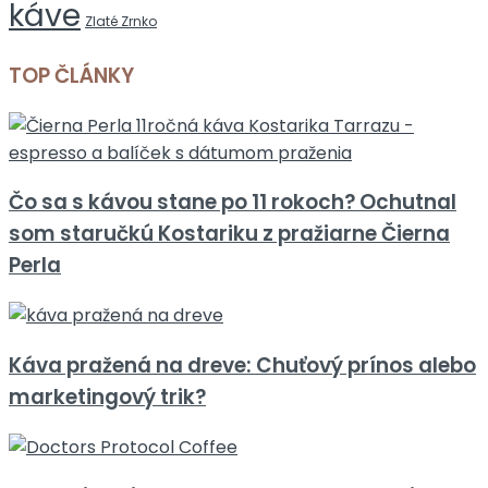
káve
Zlaté Zrnko
TOP ČLÁNKY
Čo sa s kávou stane po 11 rokoch? Ochutnal
som staručkú Kostariku z pražiarne Čierna
Perla
Káva pražená na dreve: Chuťový prínos alebo
marketingový trik?