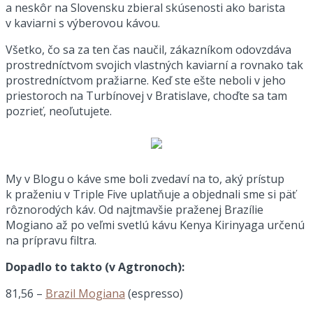
a neskôr na Slovensku zbieral skúsenosti ako barista
v kaviarni s výberovou kávou.
Všetko, čo sa za ten čas naučil, zákazníkom odovzdáva
prostredníctvom svojich vlastných kaviarní a rovnako tak
prostredníctvom pražiarne. Keď ste ešte neboli v jeho
priestoroch na Turbínovej v Bratislave, choďte sa tam
pozrieť, neoľutujete.
My v Blogu o káve sme boli zvedaví na to, aký prístup
k praženiu v Triple Five uplatňuje a objednali sme si päť
rôznorodých káv. Od najtmavšie praženej Brazílie
Mogiano až po veľmi svetlú kávu Kenya Kirinyaga určenú
na prípravu filtra.
Dopadlo to takto (v Agtronoch):
81,56 –
Brazil Mogiana
(espresso)