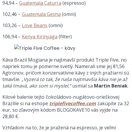
94,94 –
Guatemala Caturra
(espresso)
102,46 –
Guatemala Gesha
(omni)
103,26 –
Love Beans
(omni)
106,94 –
Kenya Kirinyaga
(filter)
Káva Brazil Mogiana je najtmavší produkt Triple Five, no
napriek tomu je pomerne svetlý. Namerali sme jej 81,56
Agtronov, pričom konzervatívne kávy z iných pražiarni sú
tmavšie.
„Vyzerá to tak, že naša najtmavšia káva nie je až
taká tmavá, ako som si myslel,“
usmial sa
Martin Beniak
.
Kilové balenie tejto čokoládovo-nugátovo-orieškovej
Brazílie si na eshope
triplefivecoffee.com
zakúpite za 32
eur, so zľavovým kódom BLOGOKAVE10 vás vyjde na
28,80 €.
Vzhľadom na to, že je pražená na espresso, je veľmi