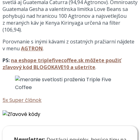
svetlá aj Guatemala Caturra (94,94 Agtronov). Omniroasty
Guatemala Gesha a valentínska limitka Love Beans sa
pohybujú nad hranicou 100 Agtronov a najsvetlejšou
z meraných káv je Kenya Kirinyaga určená na filter
(106,94).
Porovnanie s inými kávami z ostatných pražiarní nájdete
v menu
AGTRON
.
PS:
na eshope triplefivecoffee.sk môžete použiť
zľavový kód BLOGOKAVE10 a ušetríte
.
5x
Super článok
Newsletter:
Dostávaj novinky, horúce tipy na