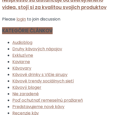
videa, stojí si za kvalitou svojich produktov
Please
login
to join discussion
KATEGÓRIE ČLÁNKOV
Audioblog
Druhy kávových nápojov
Exkluzívne
Kaviarne
Kávovary
Kávové drinky s Vlčie sirupy
Kávové trendy sociálnych sietí
Kávový bloger
Nie zaradené
Poď ochutnať remeselnú pražiareň
Predstavujeme nové kávy
Recenzie káv