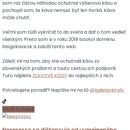
som raz čistou náhodou ochutnal výberovú kávu a
pochopil som, že káva nemusí byť len horká. Káva
môže chutiť.
Veľmi som túžil vykričať to do sveta a dať o tom vedieť
všetkým. Preto som si v roku 2019 bookol doménu
blogokave.sk a založil tento web.
Záleží mi na tom, aby ste ochutnali kávu zo
slovenských pražiarní a touto cestou ich podporili.
Tuto nájdete
ZĽAVOVÉ KÓDY
do najlepších z nich.
Potrebujete poradiť? Napíšte mi na IG
@ladislavkiraly
.
ĎALŠÍ ČLÁNOK
Nespresso sa dištancuje od uverejneného