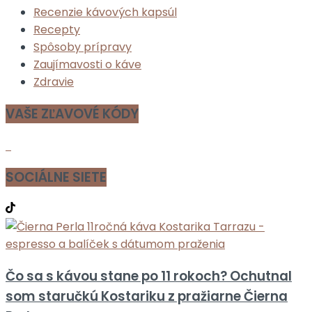
Recenzie kávových kapsúl
Recepty
Spôsoby prípravy
Zaujímavosti o káve
Zdravie
VAŠE ZĽAVOVÉ KÓDY
SOCIÁLNE SIETE
Čo sa s kávou stane po 11 rokoch? Ochutnal
som staručkú Kostariku z pražiarne Čierna