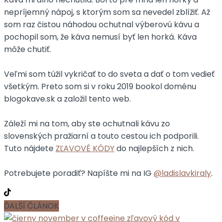
nepríjemný nápoj, s ktorým som sa nevedel zblížiť. Až
som raz čistou náhodou ochutnal výberovú kávu a
pochopil som, že káva nemusí byť len horká. Káva
môže chutiť.
Veľmi som túžil vykričať to do sveta a dať o tom vedieť
všetkým. Preto som si v roku 2019 bookol doménu
blogokave.sk a založil tento web.
Záleží mi na tom, aby ste ochutnali kávu zo
slovenských pražiarní a touto cestou ich podporili.
Tuto nájdete
ZĽAVOVÉ KÓDY
do najlepších z nich.
Potrebujete poradiť? Napíšte mi na IG
@ladislavkiraly
.
ĎALŠÍ ČLÁNOK