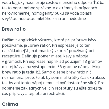
vodu logicky nasmeruje cestou menšieho odporu. Ťažba
takto neprebehne správne. V extrémnych prípadoch
nerovnomernej homogenity puku sa voda oblastí
s vyššou hustotou mletého zrna ani nedotkne.
Brew ratio
Ďalším z anglických výrazov, ktoré pri príprave kávy
používame, je „brew ratio“. Pri espresse je to ten
najzákladnejší „matematický vzorec“ používaný pri
receptúre. Definuje pomer mletej kávy a nápoja
v gramoch. Pri espresse napríklad použijem 18 gramov
mletej kávy a na výstupe mám 36 gramov nápoja. Moje
brew ratio je teda 1:2. Samo o sebe brew ratio nič
neznamená, pretože ak by som mal krátky čas extrakcie,
tak by ani tento nápoj nemusel byť dostatočne silný. Pre
doplnenie základných veličín receptúry sú ešte dôležité
čas prípravy a teplota pri extrakcii.
Créma