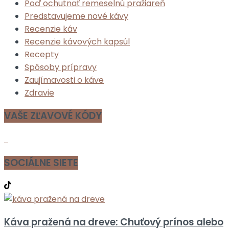
Poď ochutnať remeselnú pražiareň
Predstavujeme nové kávy
Recenzie káv
Recenzie kávových kapsúl
Recepty
Spôsoby prípravy
Zaujímavosti o káve
Zdravie
VAŠE ZĽAVOVÉ KÓDY
SOCIÁLNE SIETE
Káva pražená na dreve: Chuťový prínos alebo