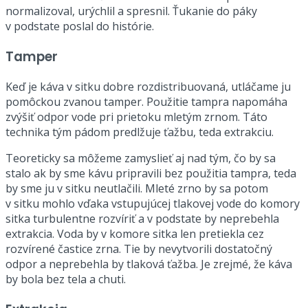
normalizoval, urýchlil a spresnil. Ťukanie do páky
v podstate poslal do histórie.
Tamper
Keď je káva v sitku dobre rozdistribuovaná, utláčame ju
pomôckou zvanou tamper. Použitie tampra napomáha
zvýšiť odpor vode pri prietoku mletým zrnom. Táto
technika tým pádom predlžuje ťažbu, teda extrakciu.
Teoreticky sa môžeme zamyslieť aj nad tým, čo by sa
stalo ak by sme kávu pripravili bez použitia tampra, teda
by sme ju v sitku neutlačili. Mleté zrno by sa potom
v sitku mohlo vďaka vstupujúcej tlakovej vode do komory
sitka turbulentne rozvíriť a v podstate by neprebehla
extrakcia. Voda by v komore sitka len pretiekla cez
rozvírené častice zrna. Tie by nevytvorili dostatočný
odpor a neprebehla by tlaková ťažba. Je zrejmé, že káva
by bola bez tela a chuti.