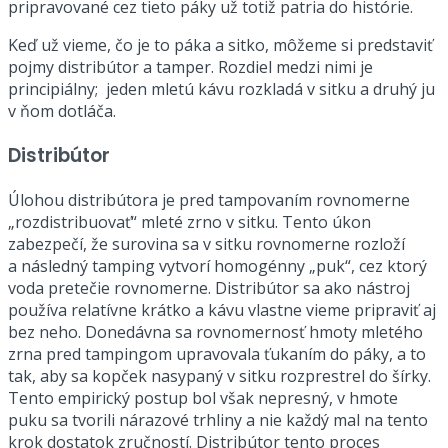
pripravované cez tieto páky už totiž patria do histórie.
Keď už vieme, čo je to páka a sitko, môžeme si predstaviť
pojmy distribútor a tamper. Rozdiel medzi nimi je
principiálny; jeden mletú kávu rozkladá v sitku a druhý ju
v ňom dotláča.
Distribútor
Úlohou distribútora je pred tampovaním rovnomerne
„rozdistribuovať“ mleté zrno v sitku. Tento úkon
zabezpečí, že surovina sa v sitku rovnomerne rozloží
a následný tamping vytvorí homogénny „puk“, cez ktorý
voda pretečie rovnomerne. Distribútor sa ako nástroj
používa relatívne krátko a kávu vlastne vieme pripraviť aj
bez neho. Donedávna sa rovnomernosť hmoty mletého
zrna pred tampingom upravovala ťukaním do páky, a to
tak, aby sa kopček nasypaný v sitku rozprestrel do šírky.
Tento empirický postup bol však nepresný, v hmote
puku sa tvorili nárazové trhliny a nie každý mal na tento
krok dostatok zručností. Distribútor tento proces