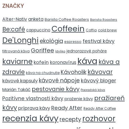
ZNAČKY
Alter-Nativ
anketa
Barista Coffee Roasters
Barista Roasters
Coffeein
Be:café
cappuccino
cold brew
Coffia
De'Longhi
ekológia
festival kávy
espresso
Goriffee
jednorazové poháre
filtrovaná káva
Idylika
káva
kaviarne
káva a
kofeín
koronavírus
zdravie
kávovar
Kávoholik
káva na chudnutie
kávové nápoje
kávový bloger
kávové kapsuly
pestovanie kávy
Marián Takáč
Popradská káva
pražiareň
Pozitívne vlastnosti kávy
praženie kávy
kávy
Ready After
príprava kávy
Ready After Coffee
recenzia kávy
rozhovor
recepty