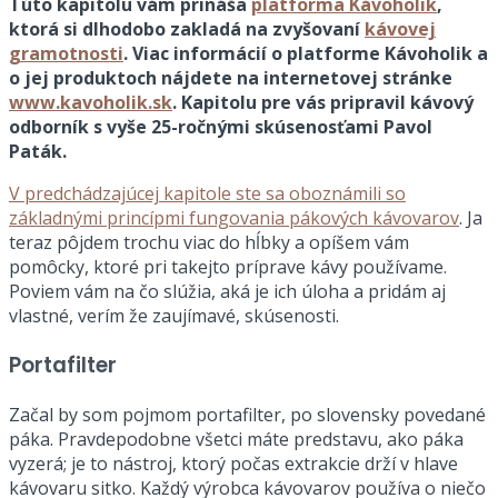
Túto kapitolu vám prináša
platforma Kávoholik
,
ktorá si dlhodobo zakladá na zvyšovaní
kávovej
gramotnosti
. Viac informácií o platforme Kávoholik a
o jej produktoch nájdete na internetovej stránke
www.kavoholik.sk
. Kapitolu pre vás pripravil kávový
odborník s vyše 25-ročnými skúsenosťami Pavol
Paták.
V predchádzajúcej kapitole ste sa oboznámili so
základnými princípmi fungovania pákových kávovarov
. Ja
teraz pôjdem trochu viac do hĺbky a opíšem vám
pomôcky, ktoré pri takejto príprave kávy používame.
Poviem vám na čo slúžia, aká je ich úloha a pridám aj
vlastné, verím že zaujímavé, skúsenosti.
Portafilter
Začal by som pojmom portafilter, po slovensky povedané
páka. Pravdepodobne všetci máte predstavu, ako páka
vyzerá; je to nástroj, ktorý počas extrakcie drží v hlave
kávovaru sitko. Každý výrobca kávovarov používa o niečo