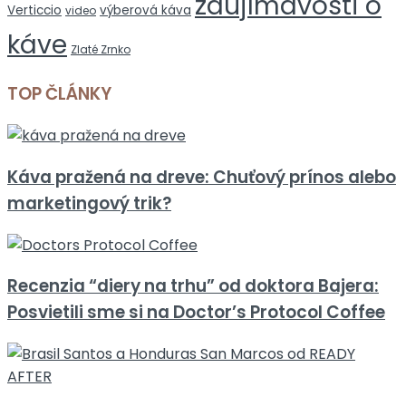
zaujímavosti o
Verticcio
výberová káva
video
káve
Zlaté Zrnko
TOP ČLÁNKY
Káva pražená na dreve: Chuťový prínos alebo
marketingový trik?
Recenzia “diery na trhu” od doktora Bajera:
Posvietili sme si na Doctor’s Protocol Coffee