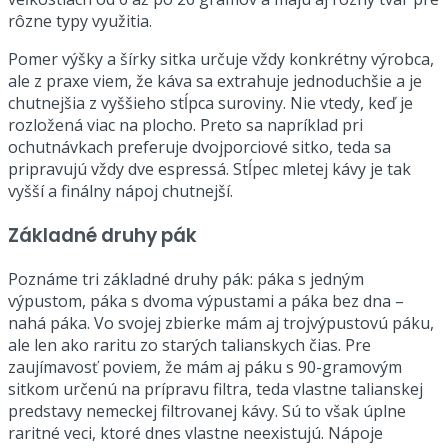
rôzne typy využitia.
Pomer výšky a šírky sitka určuje vždy konkrétny výrobca,
ale z praxe viem, že káva sa extrahuje jednoduchšie a je
chutnejšia z vyššieho stĺpca suroviny. Nie vtedy, keď je
rozložená viac na plocho. Preto sa napríklad pri
ochutnávkach preferuje dvojporciové sitko, teda sa
pripravujú vždy dve espressá. Stĺpec mletej kávy je tak
vyšší a finálny nápoj chutnejší.
Základné druhy pák
Poznáme tri základné druhy pák: páka s jedným
výpustom, páka s dvoma výpustami a páka bez dna –
nahá páka. Vo svojej zbierke mám aj trojvýpustovú páku,
ale len ako raritu zo starých talianskych čias. Pre
zaujímavosť poviem, že mám aj páku s 90-gramovým
sitkom určenú na prípravu filtra, teda vlastne talianskej
predstavy nemeckej filtrovanej kávy. Sú to však úplne
raritné veci, ktoré dnes vlastne neexistujú. Nápoje