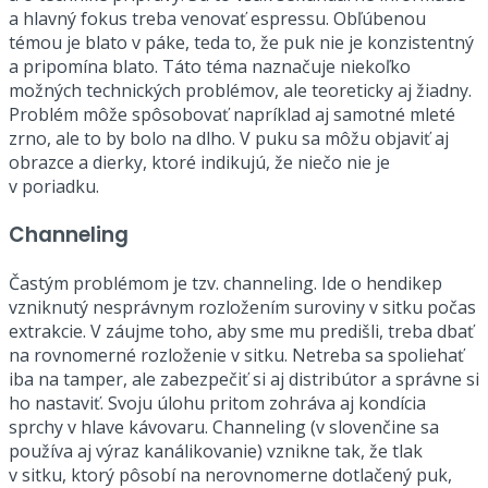
a hlavný fokus treba venovať espressu. Obľúbenou
témou je blato v páke, teda to, že puk nie je konzistentný
a pripomína blato. Táto téma naznačuje niekoľko
možných technických problémov, ale teoreticky aj žiadny.
Problém môže spôsobovať napríklad aj samotné mleté
zrno, ale to by bolo na dlho. V puku sa môžu objaviť aj
obrazce a dierky, ktoré indikujú, že niečo nie je
v poriadku.
Channeling
Častým problémom je tzv. channeling. Ide o hendikep
vzniknutý nesprávnym rozložením suroviny v sitku počas
extrakcie. V záujme toho, aby sme mu predišli, treba dbať
na rovnomerné rozloženie v sitku. Netreba sa spoliehať
iba na tamper, ale zabezpečiť si aj distribútor a správne si
ho nastaviť. Svoju úlohu pritom zohráva aj kondícia
sprchy v hlave kávovaru. Channeling (v slovenčine sa
používa aj výraz kanálikovanie) vznikne tak, že tlak
v sitku, ktorý pôsobí na nerovnomerne dotlačený puk,