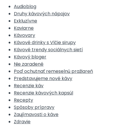
Audioblog
Druhy kávových nápojov
Exkluzívne
Kaviarne
Kávovary
Kávové drinky s Vlčie sirupy
Kávové trendy sociálnych sietí
Kávový bloger
Nie zaradené
Poď ochutnať remeselnú pražiareň
Predstavujeme nové kávy
Recenzie káv
Recenzie kávových kapsúl
Recepty
Spôsoby prípravy
Zaujímavosti o káve
Zdravie