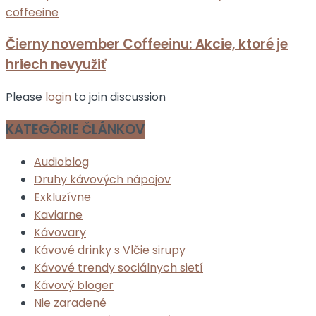
Čierny november Coffeeinu: Akcie, ktoré je
hriech nevyužiť
Please
login
to join discussion
KATEGÓRIE ČLÁNKOV
Audioblog
Druhy kávových nápojov
Exkluzívne
Kaviarne
Kávovary
Kávové drinky s Vlčie sirupy
Kávové trendy sociálnych sietí
Kávový bloger
Nie zaradené