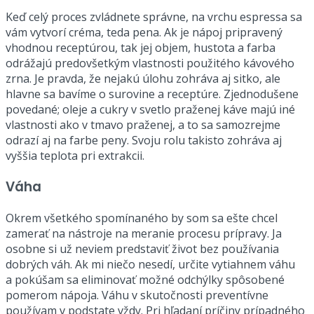
Keď celý proces zvládnete správne, na vrchu espressa sa
vám vytvorí créma, teda pena. Ak je nápoj pripravený
vhodnou receptúrou, tak jej objem, hustota a farba
odrážajú predovšetkým vlastnosti použitého kávového
zrna. Je pravda, že nejakú úlohu zohráva aj sitko, ale
hlavne sa bavíme o surovine a receptúre. Zjednodušene
povedané; oleje a cukry v svetlo praženej káve majú iné
vlastnosti ako v tmavo praženej, a to sa samozrejme
odrazí aj na farbe peny. Svoju rolu takisto zohráva aj
vyššia teplota pri extrakcii.
Váha
Okrem všetkého spomínaného by som sa ešte chcel
zamerať na nástroje na meranie procesu prípravy. Ja
osobne si už neviem predstaviť život bez používania
dobrých váh. Ak mi niečo nesedí, určite vytiahnem váhu
a pokúšam sa eliminovať možné odchýlky spôsobené
pomerom nápoja. Váhu v skutočnosti preventívne
používam v podstate vždy. Pri hľadaní príčiny prípadného