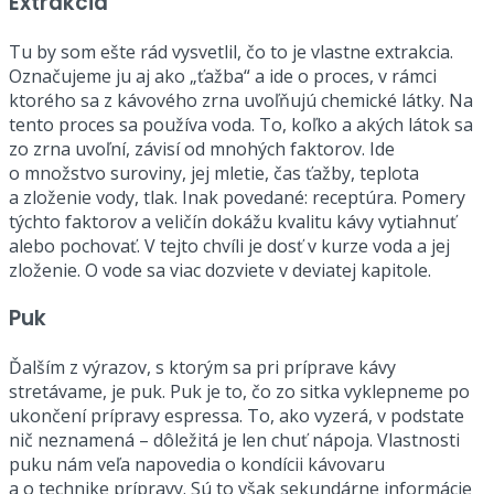
Extrakcia
Tu by som ešte rád vysvetlil, čo to je vlastne extrakcia.
Označujeme ju aj ako „ťažba“ a ide o proces, v rámci
ktorého sa z kávového zrna uvoľňujú chemické látky. Na
tento proces sa používa voda. To, koľko a akých látok sa
zo zrna uvoľní, závisí od mnohých faktorov. Ide
o množstvo suroviny, jej mletie, čas ťažby, teplota
a zloženie vody, tlak. Inak povedané: receptúra. Pomery
týchto faktorov a veličín dokážu kvalitu kávy vytiahnuť
alebo pochovať. V tejto chvíli je dosť v kurze voda a jej
zloženie. O vode sa viac dozviete v deviatej kapitole.
Puk
Ďalším z výrazov, s ktorým sa pri príprave kávy
stretávame, je puk. Puk je to, čo zo sitka vyklepneme po
ukončení prípravy espressa. To, ako vyzerá, v podstate
nič neznamená – dôležitá je len chuť nápoja. Vlastnosti
puku nám veľa napovedia o kondícii kávovaru
a o technike prípravy. Sú to však sekundárne informácie