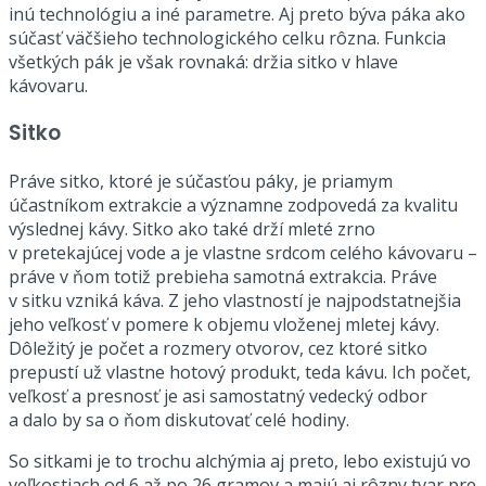
inú technológiu a iné parametre. Aj preto býva páka ako
súčasť väčšieho technologického celku rôzna. Funkcia
všetkých pák je však rovnaká: držia sitko v hlave
kávovaru.
Sitko
Práve sitko, ktoré je súčasťou páky, je priamym
účastníkom extrakcie a významne zodpovedá za kvalitu
výslednej kávy. Sitko ako také drží mleté zrno
v pretekajúcej vode a je vlastne srdcom celého kávovaru –
práve v ňom totiž prebieha samotná extrakcia. Práve
v sitku vzniká káva. Z jeho vlastností je najpodstatnejšia
jeho veľkosť v pomere k objemu vloženej mletej kávy.
Dôležitý je počet a rozmery otvorov, cez ktoré sitko
prepustí už vlastne hotový produkt, teda kávu. Ich počet,
veľkosť a presnosť je asi samostatný vedecký odbor
a dalo by sa o ňom diskutovať celé hodiny.
So sitkami je to trochu alchýmia aj preto, lebo existujú vo
veľkostiach od 6 až po 26 gramov a majú aj rôzny tvar pre