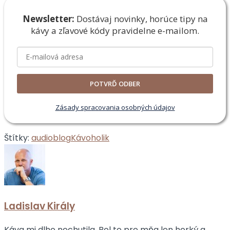
Newsletter:
Dostávaj novinky, horúce tipy na
kávy a zľavové
kódy pravidelne e-mailom.
POTVRĎ ODBER
Zásady spracovania osobných údajov
Štítky:
audioblog
Kávoholik
Ladislav Király
Káva mi dlho nechutila. Bol to pre mňa len horký a