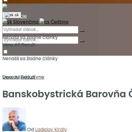
Akcie
sk
Slovenčina
Čeština
Nenašli sa žiadne články
View All Result
Nenašli sa žiadne články
Domov
Exkluzívne
View All Result
Banskobystrická Barovňa 
Od
Ladislav Király