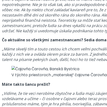
nepotrebujeme. Nie je to však tak, ako si pravdepodobne člo
vôbec nie. Ak by niekto chcel zakladať kaviareň pre to, že 
nezastavím dlhé dni od skorého rána do skorého rána. Ale
neprijateľná finančná neistota. Teoreticky sa môže stať ked
zamestnancami, pretože ľudia sa dnes vykašlú na prácu zo dňa
udržať. Nie každý si uvedomuje úskalia podnikania tohto t
Čo aktuálne so všetkými zamestnancami? Sedia doma a
„Máme skvelý tím a touto cestou ich chcem veľmi pochváliť 
každý z nich vie a ovláda okrem práce za barom. Z jedného
talent na písanie pekných úvah, ďalší, hoci ho to tiež nebav
V týchto priestoroch „materskej“ čajovne Čarovňa 
Máte takto šancu prežiť?
„Vidíme, že tie veci nerobíme zbytočne a ľudia majú záujem
vzdelávame a učíme – či osobne v čajovni alebo teraz prostr
príslušenstvo máme, tým je hra plnšia, tvorivejšia, zábavn