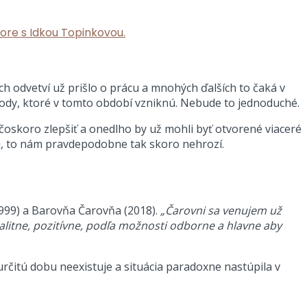
ore s Idkou Topinkovou.
 odvetví už prišlo o prácu a mnohých ďalších to čaká v
škody, ktoré v tomto období vzniknú. Nebude to jednoduché.
čoskoro zlepšiť a onedlho by už mohli byť otvorené viaceré
oj, to nám pravdepodobne tak skoro nehrozí.
1999) a Barovňa Čarovňa (2018).
„Čarovni sa venujem už
valitne, pozitívne, podľa možnosti odborne a hlavne aby
určitú dobu neexistuje a situácia paradoxne nastúpila v