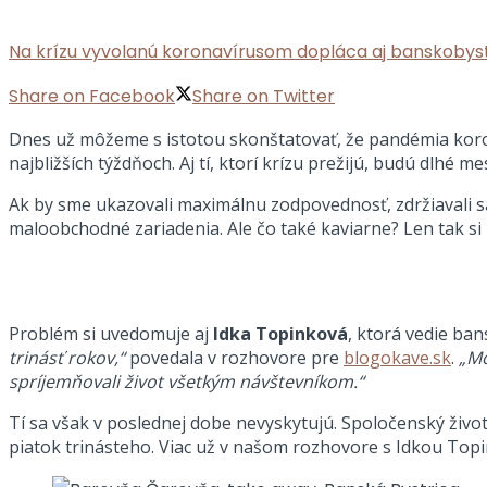
Na krízu vyvolanú koronavírusom dopláca aj banskobyst
Share on Facebook
Share on Twitter
Dnes už môžeme s istotou skonštatovať, že pandémia koron
najbližších týždňoch. Aj tí, ktorí krízu prežijú, budú dlh
Ak by sme ukazovali maximálnu zodpovednosť, zdržiavali sa
maloobchodné zariadenia. Ale čo také kaviarne? Len tak si
Problém si uvedomuje aj
Idka Topinková
, ktorá vedie ba
trinásť rokov,“
povedala v rozhovore pre
blogokave.sk
.
„Mo
spríjemňovali život všetkým návštevníkom.“
Tí sa však v poslednej dobe nevyskytujú. Spoločenský život 
piatok trinásteho. Viac už v našom rozhovore s Idkou Top