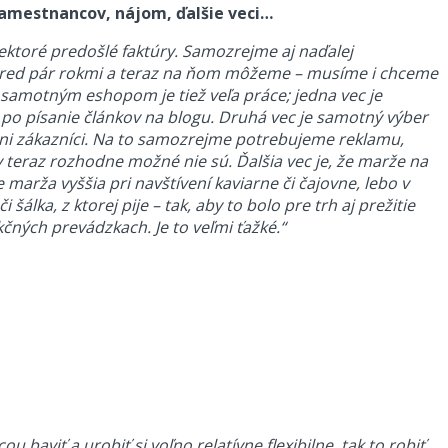
 Zamestnancov, nájom, ďalšie veci…
ektoré predošlé faktúry. Samozrejme aj naďalej
pred pár rokmi a teraz na ňom môžeme – musíme i chceme
o samotným eshopom je tiež veľa práce; jedna vec je
ž po písanie článkov na blogu. Druhá vec je samotný výber
iálni zákazníci. Na to samozrejme potrebujeme reklamu,
y teraz rozhodne možné nie sú. Ďalšia vec je, že marže na
rža vyššia pri navštívení kaviarne či čajovne, lebo v
šálka, z ktorej pije – tak, aby to bolo pre trh aj prežitie
čných prevádzkach. Je to veľmi ťažké.“
 baviť a urobiť si voľno relatívne flexibilne, tak to robiť