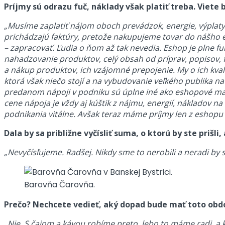
Príjmy sú odrazu fuč, náklady však platiť treba. Viete
„Musíme zaplatiť nájom oboch prevádzok, energie, výplaty
prichádzajú faktúry, pretože nakupujeme tovar do nášh
– zapracovať. Ľudia o ňom až tak nevedia. Eshop je plne f
nahadzovanie produktov, celý obsah od príprav, popisov, f
a nákup produktov, ich vzájomné prepojenie. My o ich kvali
ktorá však niečo stojí a na vybudovanie veľkého publika na
predanom nápoji v podniku sú úplne iné ako eshopové marž
cene nápoja je vždy aj kúštik z nájmu, energií, nákladov na n
podnikania vitálne. Avšak teraz máme príjmy len z eshopu a
Dala by sa približne vyčísliť suma, o ktorú by ste prišl
„Nevyčísľujeme. Radšej. Nikdy sme to nerobili a neradi by 
Barovňa Čarovňa.
Prečo? Nechcete vedieť, aký dopad bude mať toto obd
„
Nie. S čajom a kávou robíme preto, lebo to máme radi, a kým