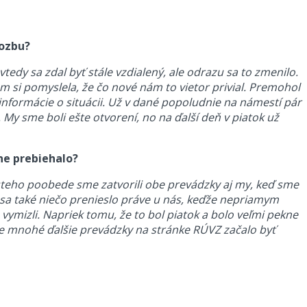
rozbu?
edy sa zdal byť stále vzdialený, ale odrazu sa to zmenilo.
m si pomyslela, že čo nové nám to vietor privial. Premohol
nformácie o situácii. Už v dané popoludnie na námestí pár
 My sme boli ešte otvorení, no na ďalší deň v piatok už
ne prebiehalo?
ásteho poobede sme zatvorili obe prevádzky aj my, keď sme
by sa také niečo prenieslo práve u nás, keďže nepriamym
 vymizli. Napriek tomu, že to bol piatok a bolo veľmi pekne
pre mnohé ďalšie prevádzky na stránke RÚVZ začalo byť