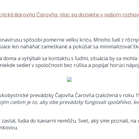
rická Barovňa Čarovňa. Viac sa dozviete v našom rozhov
avírusu spôsobí pomerne veľkú krízu. Mnoho ľudí z rôznych
é mesiace len naháňať zameškané a pokúšať sa minimalizovať 
 doma a vyhýbali sa kontaktu s ľuďmi, situácia by sa mohla 
 niekde sedieť v spoločnosti bez rúška a popíjať horúci náp
nskobystrické prevádzky Čajovňa Čarovňa (založená v roku 
jím cieľom je to, aby obe prevádzky fungovali spoľahlivo, k
zastal, ľudia do kaviarní nemôžu. Svet, aký sme poznali, na 
inkovou.