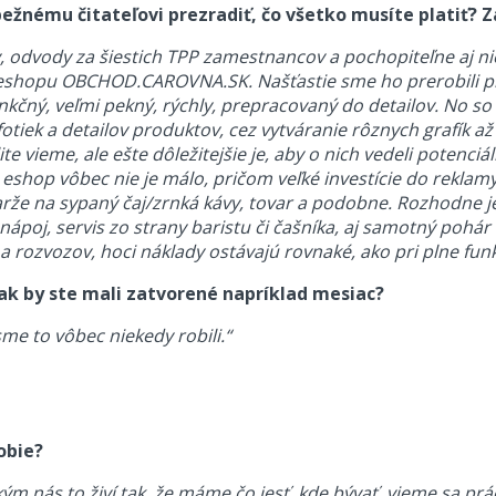
 bežnému čitateľovi prezradiť, čo všetko musíte platiť?
, odvody za šiestich TPP zamestnancov a pochopiteľne aj ni
o eshopu OBCHOD.CAROVNA.SK. Našťastie sme ho prerobili 
unkčný, veľmi pekný, rýchly, prepracovaný do detailov. No s
otiek a detailov produktov, cez vytváranie rôznych grafík a
te vieme, ale ešte dôležitejšie je, aby o nich vedeli potenc
 eshop vôbec nie je málo, pričom veľké investície do reklam
e na sypaný čaj/zrnká kávy, tovar a podobne. Rozhodne je ma
ápoj, servis zo strany baristu či čašníka, aj samotný pohár či 
 rozvozov, hoci náklady ostávajú rovnaké, ako pri plne funk
i, ak by ste mali zatvorené napríklad mesiac?
sme to vôbec niekedy robili.“
obie?
 nás to živí tak, že máme čo jesť, kde bývať, vieme sa prácou