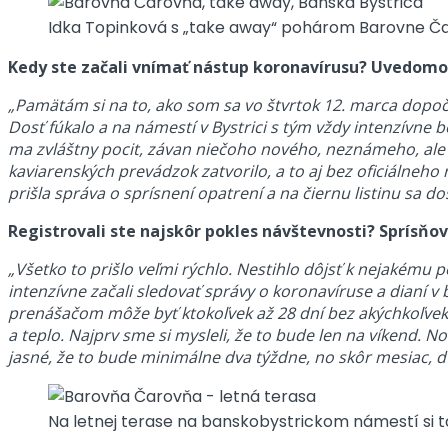
Idka Topinková s „take away“ pohárom Barovne Č
Kedy ste začali vnímať nástup koronavírusu? Uvedomov
„Pamätám si na to, ako som sa vo štvrtok 12. marca dopoču
Dosť fúkalo a na námestí v Bystrici s tým vždy intenzívne
ma zvláštny pocit, závan niečoho nového, neznámeho, ale 
kaviarenských prevádzok zatvorilo, a to aj bez oficiálneho
prišla správa o sprísnení opatrení a na čiernu listinu sa dos
Registrovali ste najskôr pokles návštevnosti? Sprísňov
„Všetko to prišlo veľmi rýchlo. Nestihlo dôjsť k nejakému
intenzívne začali sledovať správy o koronavíruse a dianí v
prenášačom môže byť ktokoľvek až 28 dní bez akýchkoľvek pr
a teplo. Najprv sme si mysleli, že to bude len na víkend.
jasné, že to bude minimálne dva týždne, no skôr mesiac, d
Na letnej terase na banskobystrickom námestí si