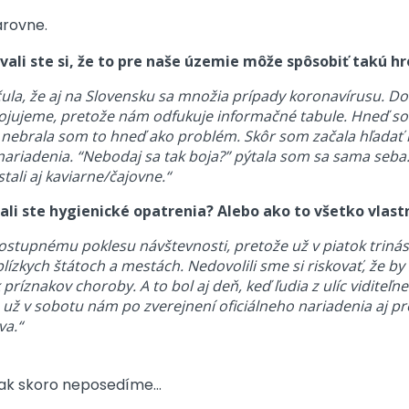
arovne.
ali ste si, že to pre naše územie môže spôsobiť takú h
la, že aj na Slovensku sa množia prípady koronavírusu. Dovt
 bojujeme, pretože nám odfukuje informačné tabule. Hneď so
nebrala som to hneď ako problém. Skôr som začala hľadať i
 nariadenia. “Nebodaj sa tak boja?” pýtala som sa sama seba.
tali aj kaviarne/čajovne.“
ali ste hygienické opatrenia? Alebo ako to všetko vlast
 postupnému poklesu návštevnosti, pretože už v piatok trin
 blízkych štátoch a mestách. Nedovolili sme si riskovať, že 
íznakov choroby. A to bol aj deň, keď ľudia z ulíc viditeľne
 No už v sobotu nám po zverejnení oficiálneho nariadenia aj 
va.“
 tak skoro neposedíme…