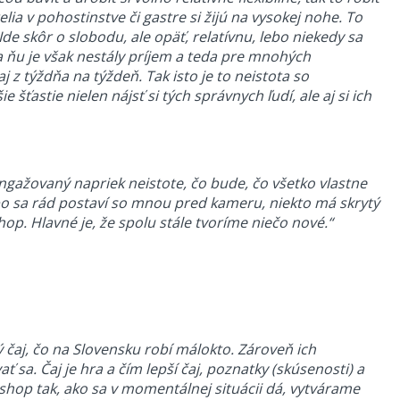
ia v pohostinstve či gastre si žijú na vysokej nohe. To
Ide skôr o slobodu, ale opäť, relatívnu, lebo niekedy sa
a ňu je však nestály príjem a teda pre mnohých
j z týždňa na týždeň. Tak isto je to neistota so
šťastie nielen nájsť si tých správnych ľudí, ale aj si ich
angažovaný napriek neistote, čo bude, čo všetko vlastne
ebo sa rád postaví so mnou pred kameru, niekto má skrytý
shop. Hlavné je, že spolu stále tvoríme niečo nové.“
 čaj, čo na Slovensku robí málokto. Zároveň ich
sa. Čaj je hra a čím lepší čaj, poznatky (skúsenosti) a
eshop tak, ako sa v momentálnej situácii dá, vytvárame