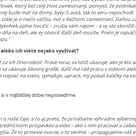
vek, ktorý bol celý život zamestnaný, pomyslí, že podnikatel
z nej bude mať na domy, byty či autá, tak to veru nepochodí. 
 stále je o niečo väčšia, než v bežnom zamestnaní. Daňou z
ykoľvek úplne hocičo – zrušia vám nájom – a vy ste skončili a
 na deň, ale vy otvoriť ďalší deň musíte. Preto je najväčšie 
ypu.“
lebo ich viete nejako využívať?
za ich činorodosť. Práve teraz sa totiž ukazuje, ako je kto 
 sa ukazuje šikovný grafik, ďalší má rád prácu s videom al
í najviac na svete, vymaľuje, uprace, iný pobalí balíčky na e
si v najbližšej dobe neposedíme.
 o naše čaje, a to aj preto, že prinášame výhradne výberový
edníctvom príspevkov a videí – ako s ním pracovať a zabávať 
ejšia. Že to prinesie ovocie, v to veríme – propagujeme náš 