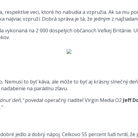
, respektíve veci, ktoré ho nabudia a vzpružia. Ak sa mu pod
ka najviac vzpruží. Dobrá správa je tá, že jedným z najžiada
ola vykonaná na 2 000 dospelých občanoch Veľkej Británie. Uk
okov.
no. Nemusí to byť káva, ale môže to byť aj krásny slnečný de
d naďabenie na parádnu zľavu.
dnuť deň,“
povedal operačný riaditeľ Virgin Media O2
Jeff D
.“
obré jedlo a dobrý nápoj. Celkovo 55 percent ľudí tvrdí, že