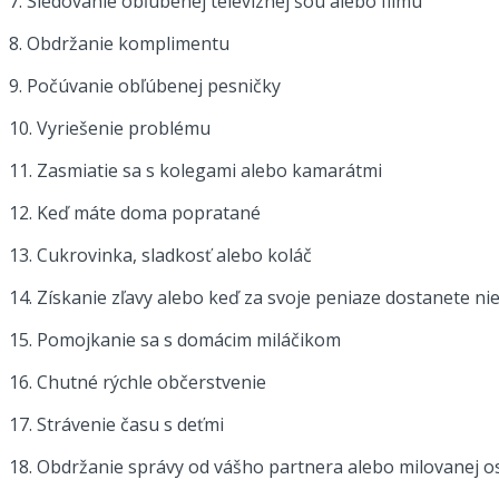
7. Sledovanie obľúbenej televíznej šou alebo filmu
8. Obdržanie komplimentu
9. Počúvanie obľúbenej pesničky
10. Vyriešenie problému
11. Zasmiatie sa s kolegami alebo kamarátmi
12. Keď máte doma popratané
13. Cukrovinka, sladkosť alebo koláč
14. Získanie zľavy alebo keď za svoje peniaze dostanete ni
15. Pomojkanie sa s domácim miláčikom
16. Chutné rýchle občerstvenie
17. Strávenie času s deťmi
18. Obdržanie správy od vášho partnera alebo milovanej 