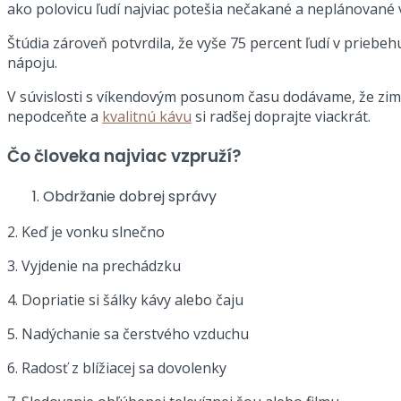
ako polovicu ľudí najviac potešia nečakané a neplánované v
Štúdia zároveň potvrdila, že vyše 75 percent ľudí v prie
nápoju.
V súvislosti s víkendovým posunom času dodávame, že zimný
nepodceňte a
kvalitnú kávu
si radšej doprajte viackrát.
Čo človeka najviac vzpruží?
Obdržanie dobrej správy
2. Keď je vonku slnečno
3. Vyjdenie na prechádzku
4. Dopriatie si šálky kávy alebo čaju
5. Nadýchanie sa čerstvého vzduchu
6. Radosť z blížiacej sa dovolenky