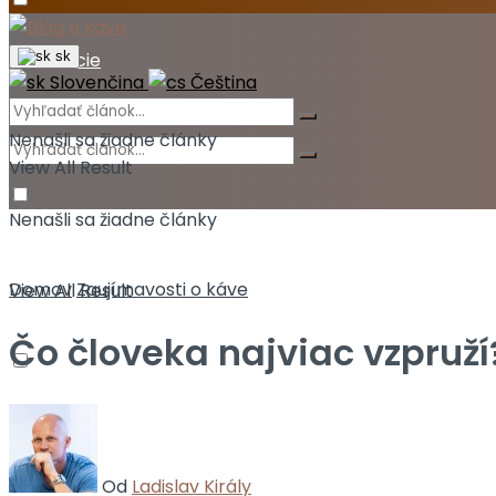
Akcie
sk
Slovenčina
Čeština
Nenašli sa žiadne články
View All Result
Nenašli sa žiadne články
Domov
Zaujímavosti o káve
View All Result
Čo človeka najviac vzpruží
Od
Ladislav Király