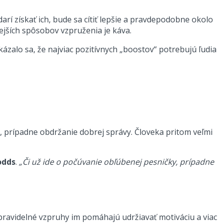
arí získať ich, bude sa cítiť lepšie a pravdepodobne okolo
nejších spôsobov vzpruženia je káva.
ázalo sa, že najviac pozitívnych „boostov“ potrebujú ľudia
ň, prípadne obdržanie dobrej správy. Človeka pritom veľmi
odds
.
„Či už ide o počúvanie obľúbenej pesničky, prípadne
 pravidelné vzpruhy im pomáhajú udržiavať motiváciu a viac