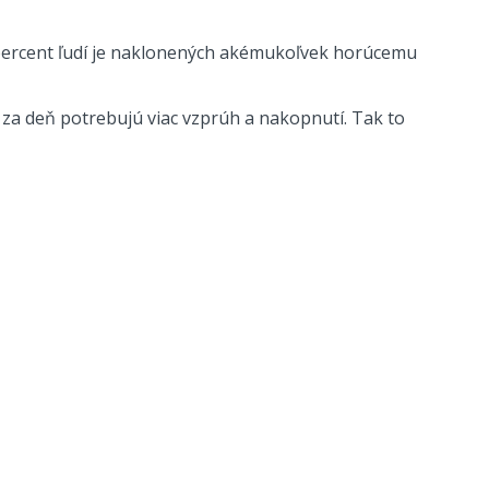
7 percent ľudí je naklonených akémukoľvek horúcemu
 za deň potrebujú viac vzprúh a nakopnutí. Tak to