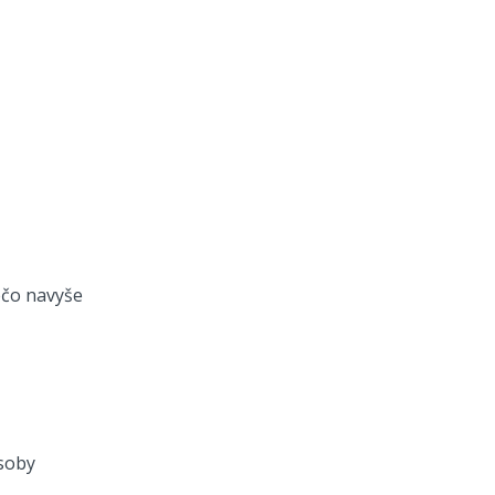
ečo navyše
osoby