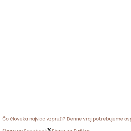
Čo človeka najviac vzpruží? Denne vraj potrebujeme aspo
Share on Facebook
Share on Twitter