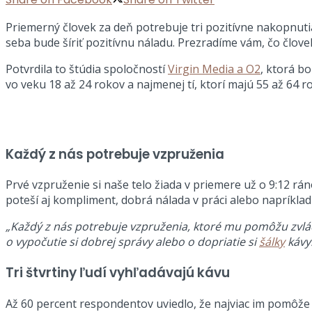
Priemerný človek za deň potrebuje tri pozitívne nakopnutia
seba bude šíriť pozitívnu náladu. Prezradíme vám, čo člove
Potvrdila to štúdia spoločností
Virgin Media a O2
, ktorá b
vo veku 18 až 24 rokov a najmenej tí, ktorí majú 55 až 64 r
Každý z nás potrebuje vzpruženia
Prvé vzpruženie si naše telo žiada v priemere už o 9:12 rá
poteší aj kompliment, dobrá nálada v práci alebo napríkla
„Každý z nás potrebuje vzpruženia, ktoré mu pomôžu zvlá
o vypočutie si dobrej správy alebo o dopriatie si
šálky
kávy
Tri štvrtiny ľudí vyhľadávajú kávu
Až 60 percent respondentov uviedlo, že najviac im pomôže d