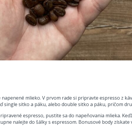
 napenené mlieko. V prvom rade si pripravte espresso z ká
single sitko a páku, alebo double sitko a páku, pričom druh
 pripravené espresso, pustite sa do napeňovania mlieka. Ke
ne nalejte do šálky s espressom. Bonusové body získate v t