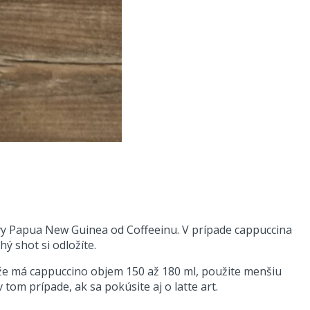
vy Papua New Guinea od Coffeeinu. V prípade cappuccina
ý shot si odložíte.
ďže má cappuccino objem 150 až 180 ml, použite menšiu
om prípade, ak sa pokúsite aj o latte art.