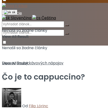
Akcie
sk
Slovenčina
Čeština
Nenašli sa žiadne články
View All Result
Nenašli sa žiadne články
Domov
Druhy kávových nápojov
View All Result
Čo je to cappuccino?
Od
Filip Lörinc