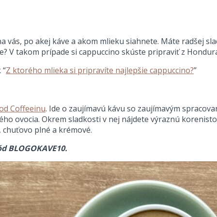
na vás, po akej káve a akom mlieku siahnete. Máte radšej sl
ute? V takom prípade si cappuccino skúste pripraviť z Hondu
 “
Z ktorého mlieka si pripravíte najlepšie cappuccino?
”
od Coffeeinu
. Ide o zaujímavú kávu so zaujímavým spracova
ho ovocia. Okrem sladkosti v nej nájdete výraznú korenisto
, chuťovo plné a krémové.
kód BLOGOKAVE10.