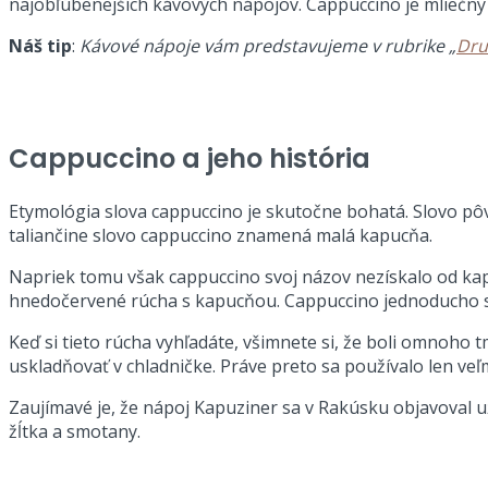
najobľúbenejších kávových nápojov. Cappuccino je mliečny
Náš tip
:
Kávové nápoje vám predstavujeme v rubrike „
Dru
Cappuccino a jeho história
Etymológia slova cappuccino je skutočne bohatá. Slovo pô
taliančine slovo cappuccino znamená malá kapucňa.
Napriek tomu však cappuccino svoj názov nezískalo od kapu
hnedočervené rúcha s kapucňou. Cappuccino jednoducho s
Keď si tieto rúcha vyhľadáte, všimnete si, že boli omnoho 
uskladňovať v chladničke. Práve preto sa používalo len v
Zaujímavé je, že nápoj Kapuziner sa v Rakúsku objavoval už
žĺtka a smotany.