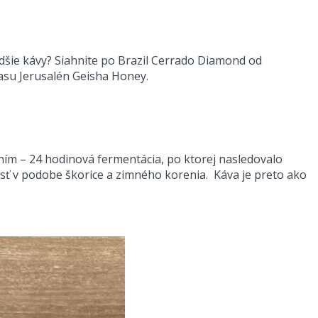
adšie kávy? Siahnite po Brazil Cerrado Diamond od
rasu Jerusalén Geisha Honey.
ním – 24 hodinová fermentácia, po ktorej nasledovalo
sť v podobe škorice a zimného korenia. Káva je preto ako