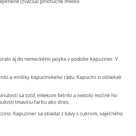
napenené (zväčša) plnotučné mlieko.
bralo aj do nemeckého jazyka v podobe kapuziner. V
ísi a mníšky kapucínskeho rádu. Kapucíni si obliekali
inulosti sa totiž mliekom šetrilo a nebolo možné ho
ulosti tmavšiu farbu ako dnes.
uccino. Kapuziner sa skladal z kávy s cukrom, vaječného