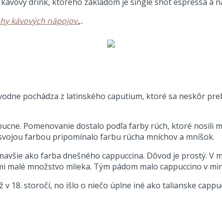
 kávový drink, ktorého základom je single shot espressa a 
hy kávových nápojov
„.
vodne pochádza z latinského caputium, ktoré sa neskôr pre
cne. Pomenovanie dostalo podľa farby rúch, ktoré nosili mn
vojou farbou pripomínalo farbu rúcha mníchov a mníšok.
tmavšie ako farba dnešného cappuccina. Dôvod je prostý. V m
eľmi malé množstvo mlieka. Tým pádom malo cappuccino v min
 v 18. storočí, no išlo o niečo úplne iné ako talianske capp