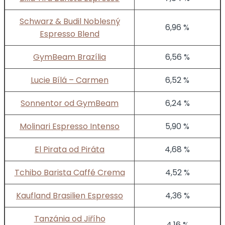
Schwarz & Budil Noblesný
6,96 %
Espresso Blend
GymBeam Brazília
6,56 %
Lucie Bílá – Carmen
6,52 %
Sonnentor od GymBeam
6,24 %
Molinari Espresso Intenso
5,90 %
El Pirata od Piráta
4,68 %
Tchibo Barista Caffé Crema
4,52 %
Kaufland Brasilien Espresso
4,36 %
Tanzánia od Jiřího
4,16 %