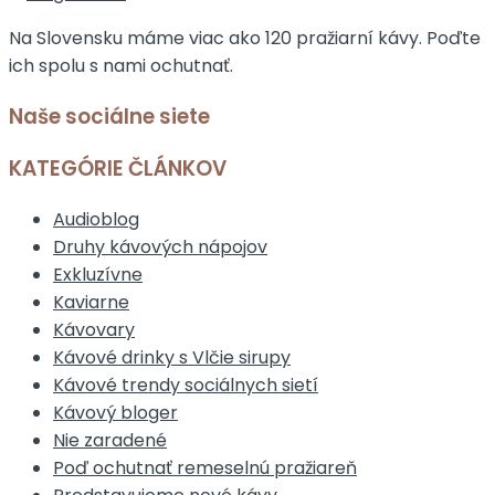
Na Slovensku máme viac ako 120 pražiarní kávy. Poďte
ich spolu s nami ochutnať.
Naše sociálne siete
KATEGÓRIE ČLÁNKOV
Audioblog
Druhy kávových nápojov
Exkluzívne
Kaviarne
Kávovary
Kávové drinky s Vlčie sirupy
Kávové trendy sociálnych sietí
Kávový bloger
Nie zaradené
Poď ochutnať remeselnú pražiareň