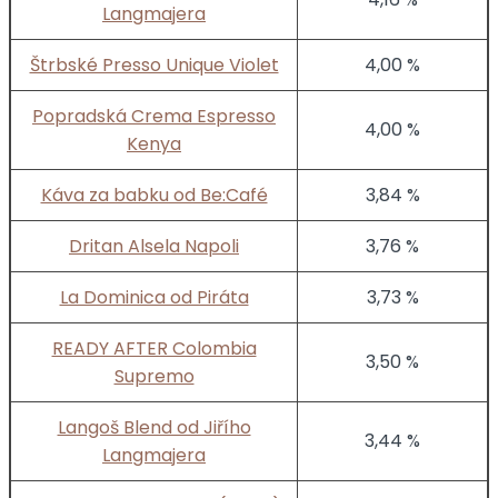
Langmajera
Štrbské Presso Unique Violet
4,00 %
Popradská Crema Espresso
4,00 %
Kenya
Káva za babku od Be:Café
3,84 %
Dritan Alsela Napoli
3,76 %
La Dominica od Piráta
3,73 %
READY AFTER Colombia
3,50 %
Supremo
Langoš Blend od Jiřího
3,44 %
Langmajera