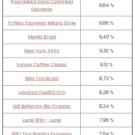
Popradská káva Colombia
9,84 %
Espresso
Tchibo Espresso Milano Style
9,68 %
Marila Brazil
9,40 %
New York XXXX
9,30 %
Future Coffee Classic
9,12 %
Billa Tira Brazil
8,72 %
Lavazza Qualità Oro
8,28 %
Lidl Bellarom Bio Organic
8,24 %
Lucie Bílá – Lucie
7,96 %
Billa Tira Barista Espresso
7,64 %