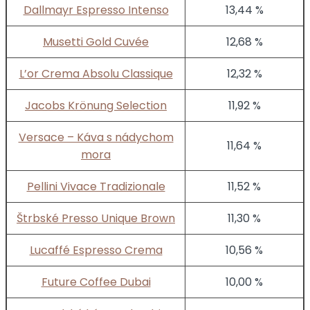
Dallmayr Espresso Intenso
13,44 %
Musetti Gold Cuvée
12,68 %
L’or Crema Absolu Classique
12,32 %
Jacobs Krönung Selection
11,92 %
Versace – Káva s nádychom
11,64 %
mora
Pellini Vivace Tradizionale
11,52 %
Štrbské Presso Unique Brown
11,30 %
Lucaffé Espresso Crema
10,56 %
Future Coffee Dubai
10,00 %