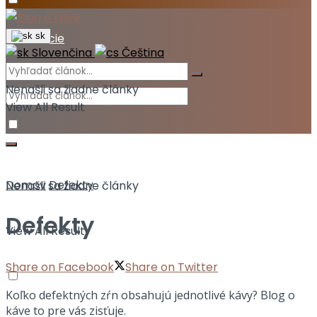
Akcie
sk
Slovenčina
Čeština
Nenašli sa žiadne články
View All Result
Domov
Defekty
Nenašli sa žiadne články
Defekty
View All Result
Share on Facebook
Share on Twitter
Koľko defektných zŕn obsahujú jednotlivé kávy? Blog o
káve to pre vás zisťuje.