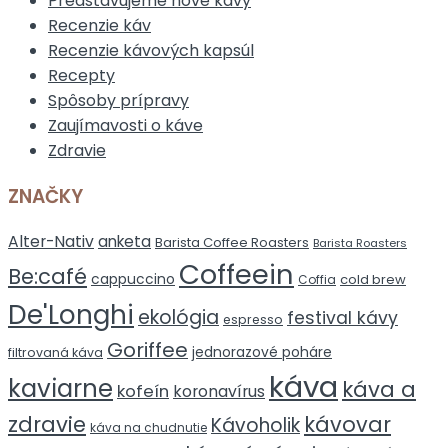
Predstavujeme nové kávy
Recenzie káv
Recenzie kávových kapsúl
Recepty
Spôsoby prípravy
Zaujímavosti o káve
Zdravie
ZNAČKY
Alter-Nativ
anketa
Barista Coffee Roasters
Barista Roasters
Coffeein
Be:café
cappuccino
cold brew
Coffia
De'Longhi
ekológia
festival kávy
espresso
Goriffee
jednorazové poháre
filtrovaná káva
káva
kaviarne
káva a
kofeín
koronavírus
zdravie
kávovar
Kávoholik
káva na chudnutie