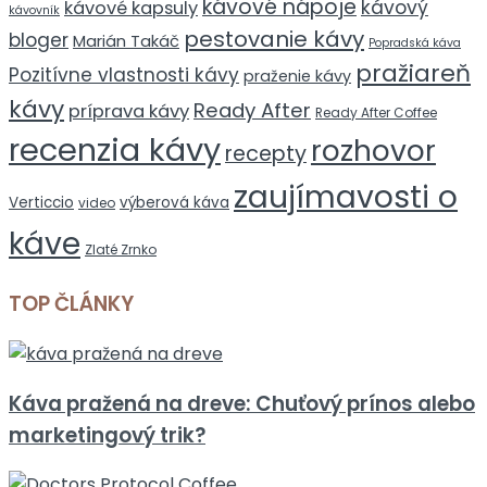
kávové nápoje
kávový
kávové kapsuly
kávovník
pestovanie kávy
bloger
Marián Takáč
Popradská káva
pražiareň
Pozitívne vlastnosti kávy
praženie kávy
kávy
Ready After
príprava kávy
Ready After Coffee
recenzia kávy
rozhovor
recepty
zaujímavosti o
Verticcio
výberová káva
video
káve
Zlaté Zrnko
TOP ČLÁNKY
Káva pražená na dreve: Chuťový prínos alebo
marketingový trik?