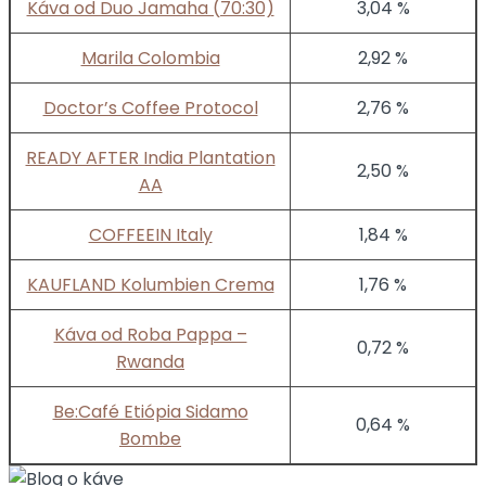
Káva od Duo Jamaha (70:30)
3,04 %
Marila Colombia
2,92 %
Doctor’s Coffee Protocol
2,76 %
READY AFTER India Plantation
2,50 %
AA
COFFEEIN Italy
1,84 %
KAUFLAND Kolumbien Crema
1,76 %
Káva od Roba Pappa –
0,72 %
Rwanda
Be:Café Etiópia Sidamo
0,64 %
Bombe