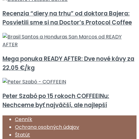
Recenzia “diery na trhu” od doktora Bajera:
Posvietili sme si na Doctor’s Protocol Coffee
Mega ponuka READY AFTER: Dve nové kávy za
22,05 €/kg
Peter Szabó po 15 rokoch COFFEEINu:
Nechceme byť najväčší, ale najlepší
Cenník
Ochrana osobných údajov
Štatút