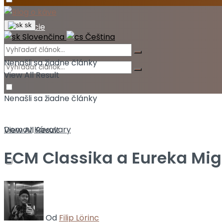
Akcie
sk
Slovenčina
Čeština
Nenašli sa žiadne články
View All Result
Nenašli sa žiadne články
Domov
Kávovary
View All Result
ECM Classika a Eureka Mi
Od
Filip Lörinc