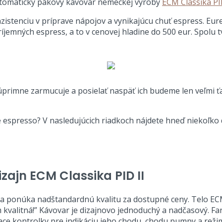
tomatický pákový kávovar nemeckej výroby
ECM Classika PI
nzistenciu v príprave nápojov a vynikajúcu chuť espress. E
ríjemných espress, a to v cenovej hladine do 500 eur. Spolu
s úprimne zarmucuje a posielať naspäť ich budeme len veľmi ť
e espresso? V nasledujúcich riadkoch nájdete hneď niekoľko
zajn ECM Classika PID II
onúka nadštandardnú kvalitu za dostupné ceny. Telo ECM Cla
 kvalitná!” Kávovar je dizajnovo jednoduchý a nadčasový. F
tiace kontrolky pre indikáciu jeho chodu, chodu pumpy a reži