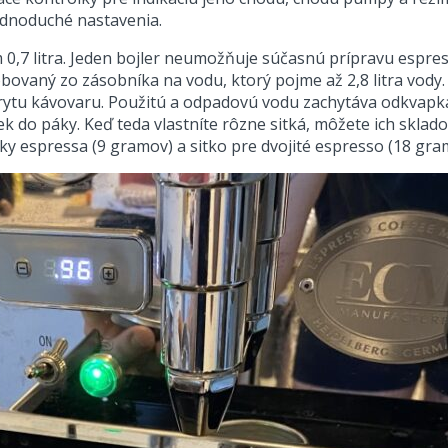
 jednoduché nastavenia.
,7 litra. Jeden bojler neumožňuje súčasnú prípravu espre
bovaný zo zásobníka na vodu, ktorý pojme až 2,8 litra vody
ytu kávovaru. Použitú a odpadovú vodu zachytáva odkvapkáv
ek do páky. Keď teda vlastníte rôzne sitká, môžete ich skl
dávky espressa (9 gramov) a sitko pre dvojité espresso (18 gra