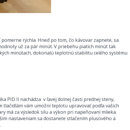
ní pomerne rýchla. Hneď po tom, čo kávovar zapnete, sa
hodnoty už za pár minút. V priebehu piatich minút tak
kých minútach, dokonalú teplotnú stabilitu celého systému
a PID II nachádza v ľavej dolnej časti prednej steny,
vom tlačidlám vám umožní teplotu upravovať podľa vašich
ary má za výsledok silu a výkon pri napeňovaní mlieka.
alším nastaveniam sa dostanete stlačením plusového a
.