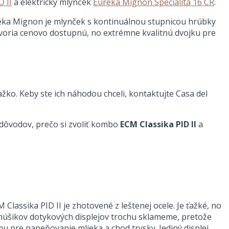
D II
a elektrický mlynček
Eureka Mignon Specialita 16 CR
.
ureka Mignon je mlynček s kontinuálnou stupnicou hrúbky
 tvoria cenovo dostupnú, no extrémne kvalitnú dvojku pre
ažko. Keby ste ich náhodou chceli, kontaktujte Casa del
 dôvodov, prečo si zvoliť kombo
ECM Classika PID II
a
ssika PID II je zhotovené z leštenej ocele. Je ťažké, no
anúšikov dotykových displejov trochu sklameme, pretože
mu pre napeňovanie mlieka a chod trysky. Jediný displej