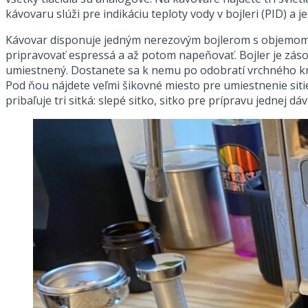
kávovaru slúži pre indikáciu teploty vody v bojleri (PID) a
Kávovar disponuje jedným nerezovým bojlerom s objemom 0
pripravovať espressá a až potom napeňovať. Bojler je záso
umiestnený. Dostanete sa k nemu po odobratí vrchného kr
Pod ňou nájdete veľmi šikovné miesto pre umiestnenie siti
pribaľuje tri sitká: slepé sitko, sitko pre prípravu jednej 