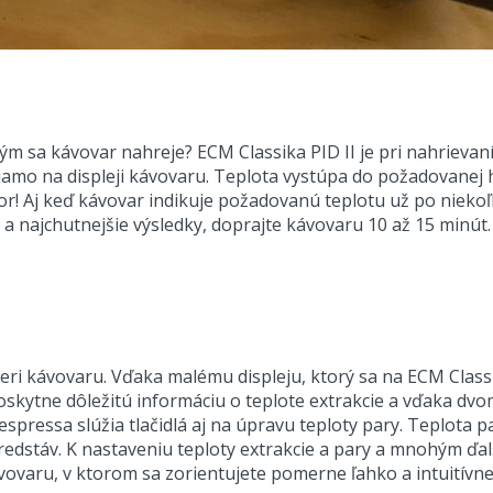
ým sa kávovar nahreje? ECM Classika PID II je pri nahrieva
iamo na displeji kávovaru. Teplota vystúpa do požadovanej 
r! Aj keď kávovar indikuje požadovanú teplotu už po niekoľ
 a najchutnejšie výsledky, doprajte kávovaru 10 až 15 minút.
leri kávovaru. Vďaka malému displeju, ktorý sa na ECM Classik
 poskytne dôležitú informáciu o teplote extrakcie a vďaka d
spressa slúžia tlačidlá aj na úpravu teploty pary. Teplota p
predstáv. K nastaveniu teploty extrakcie a pary a mnohým ď
ovaru, v ktorom sa zorientujete pomerne ľahko a intuitívne