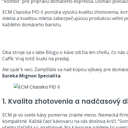
“kombo” pre prípravu domáceho espressa. Domáci poloau
ECM Classika PID II ponúka vysokú kvalitu zhotovenia, ko
mletia a kvalitou mletia zabezpečujúcou produkciu veľmi p
každého domáceho baristu.
Oba stroje sa v labe Blogu o káve zdržia len chvíľu, čo ná
Caffé. Vraj totiž budú na predaj.
Ale späť k veci. Zamýšľate sa nad kúpou výbavy pre domác
Eureka Mignon Specialita
.
1. Kvalita zhotovenia a nadčasový di
ECM je vo svete kávy pomerne známe meno. Nemecká firma p
kompaktné. Každá časť kávovaru na vás doslova kričí: “Som
všetky tlačidlá sú analógové. Na kávovare nájdete tri svie