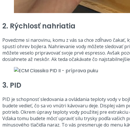
2. Rýchlosť nahriatia
Povedzme si narovinu, komu z vás sa chce zdĺhavo čakať, k
spustí ohrev bojlera. Nahrievanie vody môžete sledovať pr
môžete veselo pripravovať svoje prvé espresso. Avšak pozo
dosiahnete až neskôr. Ak teda očakávate čo najstabilnejšie
3. PID
PID je schopnosť sledovania a ovládania teploty vody v boj
budete vedieť, čo sa vo vnútri kávovaru deje. Displej vám
potrieb. Okrem úpravy teploty vody použitej pre extrakciu e
Vďaka tomu budete môcť upraviť silu trysky podľa vašich 
mínusového tlačidla naraz. To vás presmeruje do menu káv