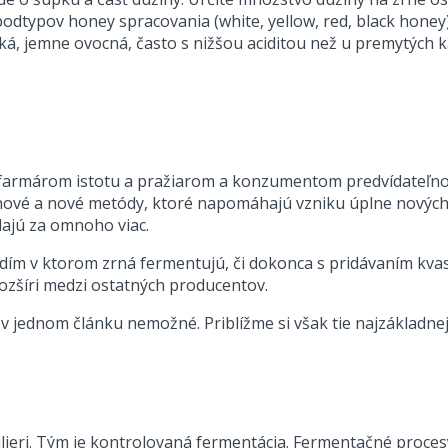
dtypov honey spracovania (white, yellow, red, black honey) a
á, jemne ovocná, často s nižšou aciditou než u premytých k
farmárom istotu a pražiarom a konzumentom predvídateľnos
nové a nové metódy, ktoré napomáhajú vzniku úplne nových ká
edajú za omnoho viac.
ím v ktorom zrná fermentujú, či dokonca s pridávaním kvasin
rozšíri medzi ostatných producentov.
v jednom článku nemožné. Priblížme si však tie najzákladne
eri. Tým je kontrolovaná fermentácia. Fermentačné procesy 