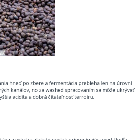
nia hneď po zbere a fermentácia prebieha len na úrovni
dných kanálov, no za washed spracovaním sa môže ukrývať
ššia acidita a dobrá čitateľnosť terroiru.
áva a vytvára zlatistý povlak pripomínajúci med. Podľa