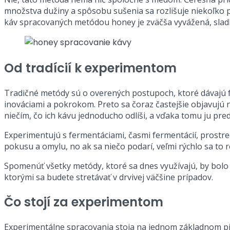
množstva dužiny a spôsobu sušenia sa rozlišuje niekoľko po
káv spracovaných metódou honey je zväčša vyvážená, sladk
Od tradícií k experimentom
Tradičné metódy sú o overených postupoch, ktoré dávajú 
inováciami a pokrokom. Preto sa čoraz častejšie objavujú 
niečím, čo ich kávu jednoducho odlíši, a vďaka tomu ju pr
Experimentujú s fermentáciami, časmi fermentácií, prostred
pokusu a omylu, no ak sa niečo podarí, veľmi rýchlo sa to 
Spomenúť všetky metódy, ktoré sa dnes využívajú, by bolo 
ktorými sa budete stretávať v drvivej väčšine prípadov.
Čo stojí za experimentom
Experimentálne spracovania stoja na jednom základnom pili