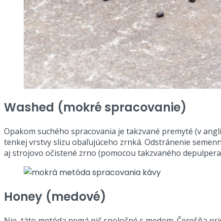
Washed (mokré spracovanie)
Opakom suchého spracovania je takzvané premyté (v anglič
tenkej vrstvy slizu obaľujúceho zrnká. Odstránenie seme
aj strojovo očistené zrno (pomocou takzvaného depulpera). V
Honey (medové)
Nie, táto metóda nemá nič spoločné s medom. Čerešňa príde