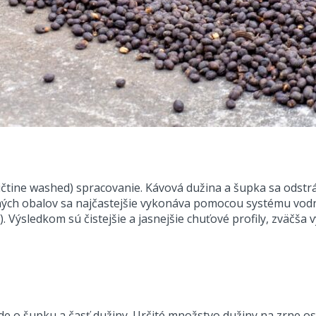
tine washed) spracovanie. Kávová dužina a šupka sa odstrá
nných obalov sa najčastejšie vykonáva pomocou systému vo
ýsledkom sú čistejšie a jasnejšie chuťové profily, zväčša vy
 o šupku a časť dužiny. Určité množstvo dužiny na zrne ost