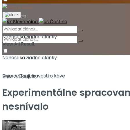
Akcie
sk
Slovenčina
Čeština
Nenašli sa žiadne články
View All Result
Nenašli sa žiadne články
Domov
Zaujímavosti o káve
View All Result
Experimentálne spracovani
nesnívalo