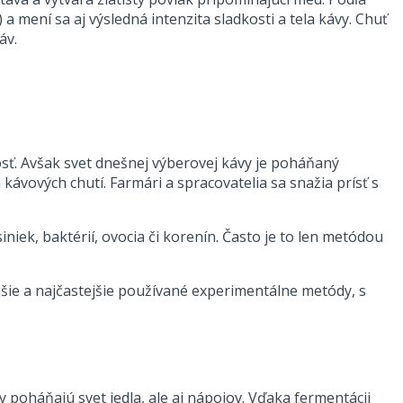
 mení sa aj výsledná intenzita sladkosti a tela kávy. Chuť
áv.
ť. Avšak svet dnešnej výberovej kávy je poháňaný
vových chutí. Farmári a spracovatelia sa snažia prísť s
iek, baktérií, ovocia či korenín. Často je to len metódou
jšie a najčastejšie používané experimentálne metódy, s
poháňajú svet jedla, ale aj nápojov. Vďaka fermentácii