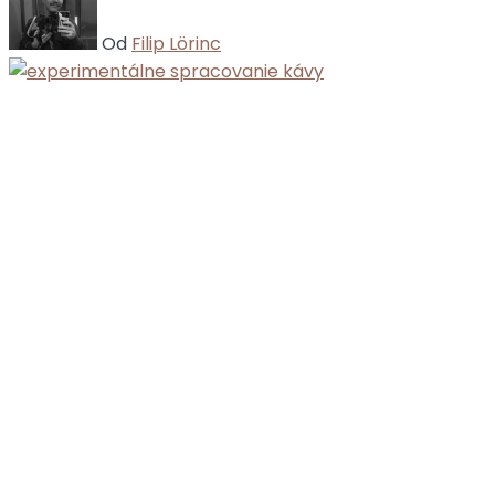
Od
Filip Lörinc