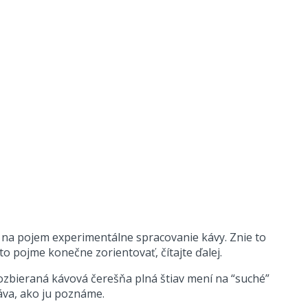
íte na pojem experimentálne spracovanie kávy. Znie to
o pojme konečne zorientovať, čítajte ďalej.
ozbieraná kávová čerešňa plná štiav mení na “suché”
áva, ako ju poznáme.