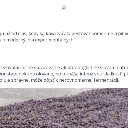
ajú už od čias, kedy sa káva začala pestovať komerčne a piť 
tých moderných a experimentálnych.
e slovami suché spracovanie alebo v angličtine slovom natur
podstate nekontrolovane, no prináša intenzívnu sladkosť, p
oluje správne, môže dôjsť k nerovnomernej fermentácii.