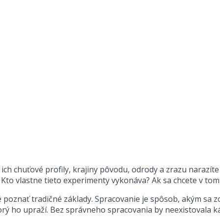
si ich chuťové profily, krajiny pôvodu, odrody a zrazu naraz
to vlastne tieto experimenty vykonáva? Ak sa chcete v tomt
 poznať tradičné základy. Spracovanie je spôsob, akým sa z
orý ho upraží. Bez správneho spracovania by neexistovala k