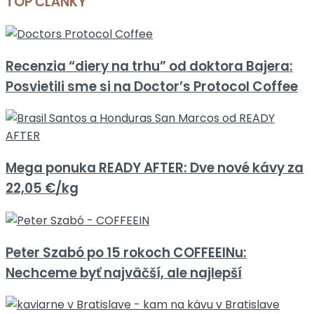
TOP ČLÁNKY
Recenzia “diery na trhu” od doktora Bajera:
Posvietili sme si na Doctor’s Protocol Coffee
Mega ponuka READY AFTER: Dve nové kávy za
22,05 €/kg
Peter Szabó po 15 rokoch COFFEEINu:
Nechceme byť najväčší, ale najlepší