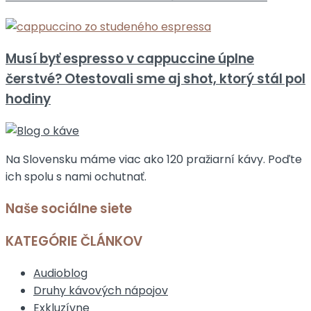
Musí byť espresso v cappuccine úplne
čerstvé? Otestovali sme aj shot, ktorý stál pol
hodiny
Na Slovensku máme viac ako 120 pražiarní kávy. Poďte
ich spolu s nami ochutnať.
Naše sociálne siete
KATEGÓRIE ČLÁNKOV
Audioblog
Druhy kávových nápojov
Exkluzívne