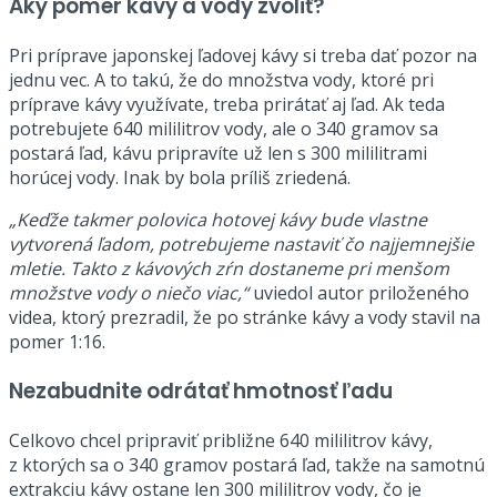
Aký pomer kávy a vody zvoliť?
Pri príprave japonskej ľadovej kávy si treba dať pozor na
jednu vec. A to takú, že do množstva vody, ktoré pri
príprave kávy využívate, treba prirátať aj ľad. Ak teda
potrebujete 640 mililitrov vody, ale o 340 gramov sa
postará ľad, kávu pripravíte už len s 300 mililitrami
horúcej vody. Inak by bola príliš zriedená.
„Keďže takmer polovica hotovej kávy bude vlastne
vytvorená ľadom, potrebujeme nastaviť čo najjemnejšie
mletie. Takto z kávových zŕn dostaneme pri menšom
množstve vody o niečo viac,“
uviedol autor priloženého
videa, ktorý prezradil, že po stránke kávy a vody stavil na
pomer 1:16.
Nezabudnite odrátať hmotnosť ľadu
Celkovo chcel pripraviť približne 640 mililitrov kávy,
z ktorých sa o 340 gramov postará ľad, takže na samotnú
extrakciu kávy ostane len 300 mililitrov vody, čo je