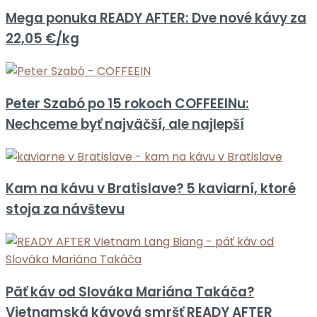
Mega ponuka READY AFTER: Dve nové kávy za
22,05 €/kg
Peter Szabó po 15 rokoch COFFEEINu:
Nechceme byť najväčší, ale najlepší
Kam na kávu v Bratislave? 5 kaviarní, ktoré
stoja za návštevu
Päť káv od Slováka Mariána Takáča?
Vietnamská kávová smršť READY AFTER