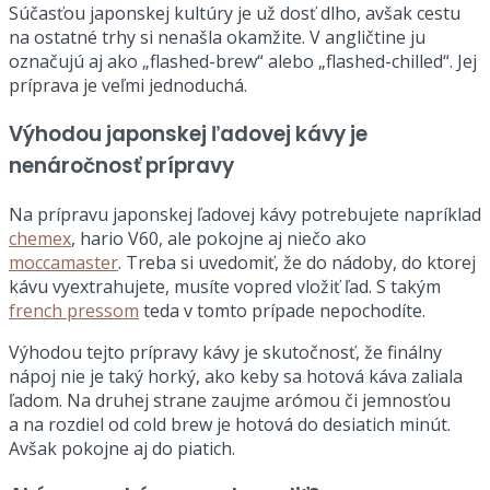
Súčasťou japonskej kultúry je už dosť dlho, avšak cestu
na ostatné trhy si nenašla okamžite. V angličtine ju
označujú aj ako „flashed-brew“ alebo „flashed-chilled“. Jej
príprava je veľmi jednoduchá.
Výhodou japonskej ľadovej kávy je
nenáročnosť prípravy
Na prípravu japonskej ľadovej kávy potrebujete napríklad
chemex
, hario V60, ale pokojne aj niečo ako
moccamaster
. Treba si uvedomiť, že do nádoby, do ktorej
kávu vyextrahujete, musíte vopred vložiť ľad. S takým
french pressom
teda v tomto prípade nepochodíte.
Výhodou tejto prípravy kávy je skutočnosť, že finálny
nápoj nie je taký horký, ako keby sa hotová káva zaliala
ľadom. Na druhej strane zaujme arómou či jemnosťou
a na rozdiel od cold brew je hotová do desiatich minút.
Avšak pokojne aj do piatich.