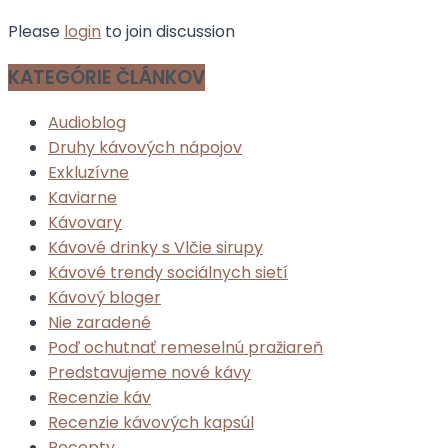
Please
login
to join discussion
KATEGÓRIE ČLÁNKOV
Audioblog
Druhy kávových nápojov
Exkluzívne
Kaviarne
Kávovary
Kávové drinky s Vlčie sirupy
Kávové trendy sociálnych sietí
Kávový bloger
Nie zaradené
Poď ochutnať remeselnú pražiareň
Predstavujeme nové kávy
Recenzie káv
Recenzie kávových kapsúl
Recepty