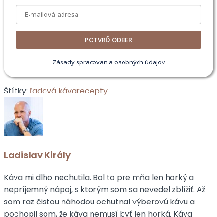
POTVRĎ ODBER
Zásady spracovania osobných údajov
Štítky:
ľadová káva
recepty
Ladislav Király
Káva mi dlho nechutila. Bol to pre mňa len horký a
nepríjemný nápoj, s ktorým som sa nevedel zblížiť. Až
som raz čistou náhodou ochutnal výberovú kávu a
pochopil som, že káva nemusí byť len horká. Káva