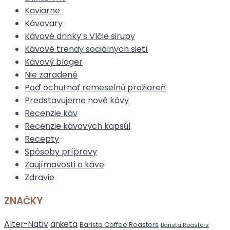
Kaviarne
Kávovary
Kávové drinky s Vlčie sirupy
Kávové trendy sociálnych sietí
Kávový bloger
Nie zaradené
Poď ochutnať remeselnú pražiareň
Predstavujeme nové kávy
Recenzie káv
Recenzie kávových kapsúl
Recepty
Spôsoby prípravy
Zaujímavosti o káve
Zdravie
ZNAČKY
Alter-Nativ
anketa
Barista Coffee Roasters
Barista Roasters