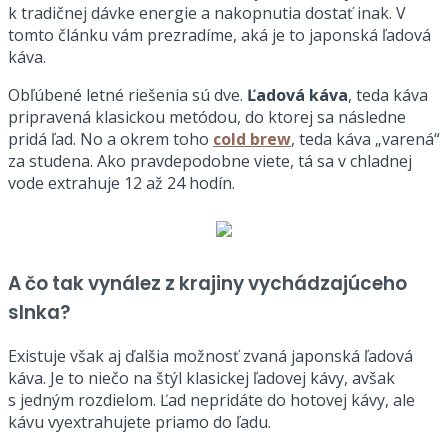
k tradičnej dávke energie a nakopnutia dostať inak. V
tomto článku vám prezradíme, aká je to japonská ľadová
káva.
Obľúbené letné riešenia sú dve.
Ľadová káva
, teda káva
pripravená klasickou metódou, do ktorej sa následne
pridá ľad. No a okrem toho
cold brew
, teda káva „varená“
za studena. Ako pravdepodobne viete, tá sa v chladnej
vode extrahuje 12 až 24 hodín.
A čo tak vynález z krajiny vychádzajúceho
slnka?
Existuje však aj ďalšia možnosť zvaná japonská ľadová
káva. Je to niečo na štýl klasickej ľadovej kávy, avšak
s jedným rozdielom. Ľad nepridáte do hotovej kávy, ale
kávu vyextrahujete priamo do ľadu.