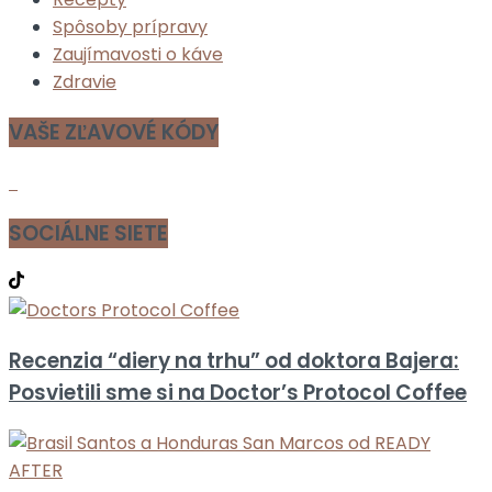
Spôsoby prípravy
Zaujímavosti o káve
Zdravie
VAŠE ZĽAVOVÉ KÓDY
SOCIÁLNE SIETE
Recenzia “diery na trhu” od doktora Bajera:
Posvietili sme si na Doctor’s Protocol Coffee