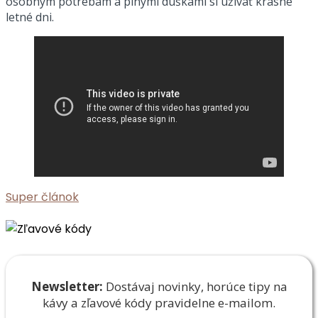
osobným potrebám a plnými dúškami si užívať krásne
letné dni.
Super článok
Newsletter:
Dostávaj novinky, horúce tipy na
kávy a zľavové
kódy pravidelne e-mailom.