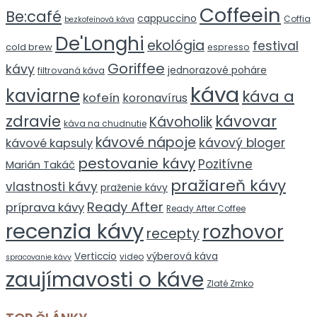
Coffeein
Be:café
cappuccino
Coffia
bezkofeínová káva
De'Longhi
ekológia
festival
cold brew
espresso
Goriffee
kávy
jednorazové poháre
filtrovaná káva
káva
kaviarne
káva a
kofeín
koronavírus
zdravie
kávovar
Kávoholik
káva na chudnutie
kávové nápoje
kávový bloger
kávové kapsuly
pestovanie kávy
Pozitívne
Marián Takáč
pražiareň kávy
vlastnosti kávy
praženie kávy
Ready After
príprava kávy
Ready After Coffee
recenzia kávy
rozhovor
recepty
Verticcio
výberová káva
video
spracovanie kávy
zaujímavosti o káve
Zlaté Zrnko