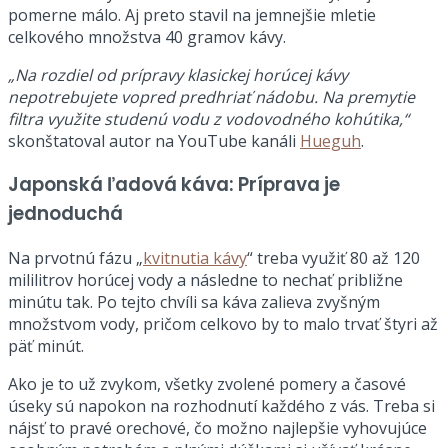
pomerne málo. Aj preto stavil na jemnejšie mletie
celkového množstva 40 gramov kávy.
„Na rozdiel od prípravy klasickej horúcej kávy
nepotrebujete vopred predhriať nádobu. Na premytie
filtra využite studenú vodu z vodovodného kohútika,“
skonštatoval autor na YouTube kanáli
Hueguh
.
Japonská ľadová káva: Príprava je
jednoduchá
Na prvotnú fázu „
kvitnutia kávy
“ treba využiť 80 až 120
mililitrov horúcej vody a následne to nechať približne
minútu tak. Po tejto chvíli sa káva zalieva zvyšným
množstvom vody, pričom celkovo by to malo trvať štyri až
päť minút.
Ako je to už zvykom, všetky zvolené pomery a časové
úseky sú napokon na rozhodnutí každého z vás. Treba si
nájsť to pravé orechové, čo možno najlepšie vyhovujúce