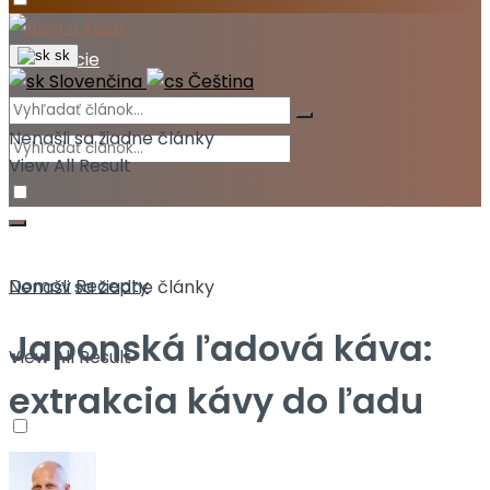
Akcie
sk
Slovenčina
Čeština
Nenašli sa žiadne články
View All Result
Domov
Recepty
Nenašli sa žiadne články
Japonská ľadová káva:
View All Result
extrakcia kávy do ľadu