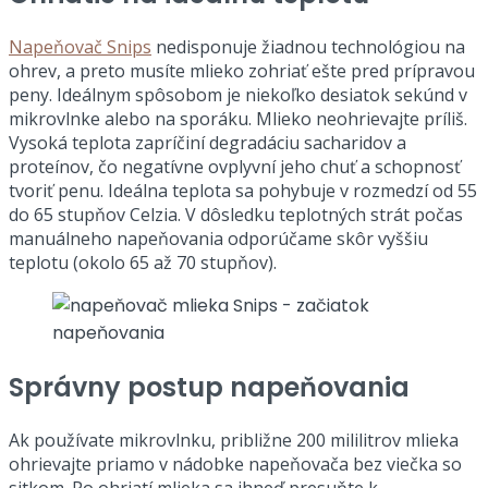
Napeňovač Snips
nedisponuje žiadnou technológiou na
ohrev, a preto musíte mlieko zohriať ešte pred prípravou
peny. Ideálnym spôsobom je niekoľko desiatok sekúnd v
mikrovlnke alebo na sporáku. Mlieko neohrievajte príliš.
Vysoká teplota zapríčiní degradáciu sacharidov a
proteínov, čo negatívne ovplyvní jeho chuť a schopnosť
tvoriť penu. Ideálna teplota sa pohybuje v rozmedzí od 55
do 65 stupňov Celzia. V dôsledku teplotných strát počas
manuálneho napeňovania odporúčame skôr vyššiu
teplotu (okolo 65 až 70 stupňov).
Správny postup napeňovania
Ak používate mikrovlnku, približne 200 mililitrov mlieka
ohrievajte priamo v nádobke napeňovača bez viečka so
sitkom. Po ohriatí mlieka sa ihneď presuňte k