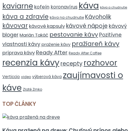
káva
kaviarne
kofeín
koronavírus
káva a chudnutie
káva a zdravie
Kávoholik
káva na chudnutie
kávovar
kávové nápoje
kávový
kávové kapsuly
pestovanie kávy
bloger
Pozitívne
Marián Takáč
pražiareň kávy
vlastnosti kávy
praženie kávy
Ready After
príprava kávy
Ready After Coffee
recenzia kávy
rozhovor
recepty
zaujímavosti o
Verticcio
výberová káva
video
káve
Zlaté Zrnko
TOP ČLÁNKY
Káva pražená na dreve: Chuťový prínos alebo