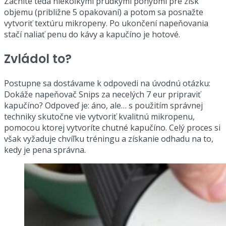
Začnite teda niekoľkými prudkými pohybmi pre zisk
objemu (približne 5 opakovaní) a potom sa posnažte
vytvoriť textúru mikropeny. Po ukončení napeňovania
stačí naliať penu do kávy a kapučíno je hotové.
Zvládol to?
Postupne sa dostávame k odpovedi na úvodnú otázku:
Dokáže napeňovač Snips za necelých 7 eur pripraviť
kapučíno? Odpoveď je: áno, ale… s použitím správnej
techniky skutočne vie vytvoriť kvalitnú mikropenu,
pomocou ktorej vytvoríte chutné kapučíno. Celý proces si
však vyžaduje chvíľku tréningu a získanie odhadu na to,
kedy je pena správna.