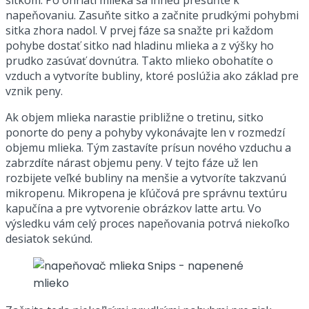
napeňovaniu. Zasuňte sitko a začnite prudkými pohybmi
sitka zhora nadol. V prvej fáze sa snažte pri každom
pohybe dostať sitko nad hladinu mlieka a z výšky ho
prudko zasúvať dovnútra. Takto mlieko obohatíte o
vzduch a vytvoríte bubliny, ktoré poslúžia ako základ pre
vznik peny.
Ak objem mlieka narastie približne o tretinu, sitko
ponorte do peny a pohyby vykonávajte len v rozmedzí
objemu mlieka. Tým zastavíte prísun nového vzduchu a
zabrzdíte nárast objemu peny. V tejto fáze už len
rozbijete veľké bubliny na menšie a vytvoríte takzvanú
mikropenu. Mikropena je kľúčová pre správnu textúru
kapučína a pre vytvorenie obrázkov latte artu. Vo
výsledku vám celý proces napeňovania potrvá niekoľko
desiatok sekúnd.