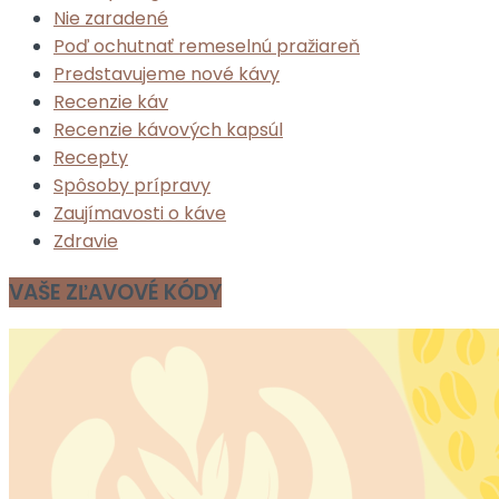
Nie zaradené
Poď ochutnať remeselnú pražiareň
Predstavujeme nové kávy
Recenzie káv
Recenzie kávových kapsúl
Recepty
Spôsoby prípravy
Zaujímavosti o káve
Zdravie
VAŠE ZĽAVOVÉ KÓDY