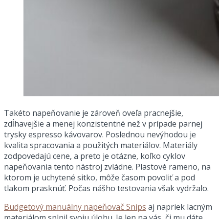
Takéto napeňovanie je zároveň oveľa pracnejšie,
zdĺhavejšie a menej konzistentné než v prípade parnej
trysky espresso kávovarov. Poslednou nevýhodou je
kvalita spracovania a použitých materiálov. Materiály
zodpovedajú cene, a preto je otázne, koľko cyklov
napeňovania tento nástroj zvládne. Plastové rameno, na
ktorom je uchytené sitko, môže časom povoliť a pod
tlakom prasknúť. Počas nášho testovania však vydržalo.
Budgetový manuálny napeňovač Snips
aj napriek lacným
materiálom splnil svoju úlohu. Je len na vás, či mu dáte