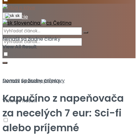
Akcie
sk
Slovenčina
Čeština
Nenašli sa žiadne články
View All Result
Domov
Spôsoby prípravy
Nenašli sa žiadne články
Kapučíno z napeňovača
View All Result
za necelých 7 eur: Sci-fi
alebo príjemné