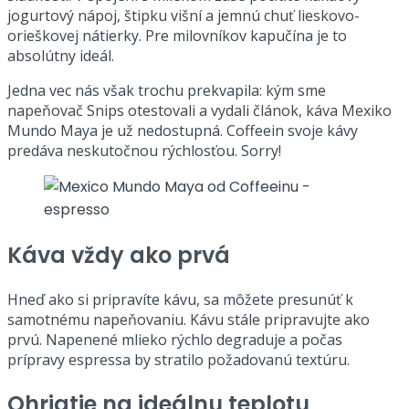
jogurtový nápoj, štipku višní a jemnú chuť lieskovo-
orieškovej nátierky. Pre milovníkov kapučína je to
absolútny ideál.
Jedna vec nás však trochu prekvapila: kým sme
napeňovač Snips otestovali a vydali článok, káva Mexiko
Mundo Maya je už nedostupná. Coffeein svoje kávy
predáva neskutočnou rýchlosťou. Sorry!
Káva vždy ako prvá
Hneď ako si pripravíte kávu, sa môžete presunúť k
samotnému napeňovaniu. Kávu stále pripravujte ako
prvú. Napenené mlieko rýchlo degraduje a počas
prípravy espressa by stratilo požadovanú textúru.
Ohriatie na ideálnu teplotu