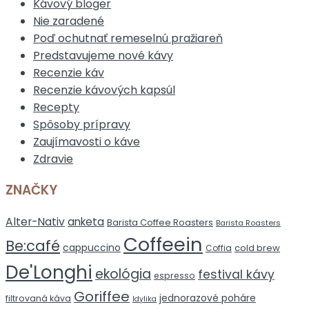
Kávový bloger
Nie zaradené
Poď ochutnať remeselnú pražiareň
Predstavujeme nové kávy
Recenzie káv
Recenzie kávových kapsúl
Recepty
Spôsoby prípravy
Zaujímavosti o káve
Zdravie
ZNAČKY
Alter-Nativ
anketa
Barista Coffee Roasters
Barista Roasters
Coffeein
Be:café
cappuccino
cold brew
Coffia
De'Longhi
ekológia
festival kávy
espresso
Goriffee
jednorazové poháre
filtrovaná káva
Idylika