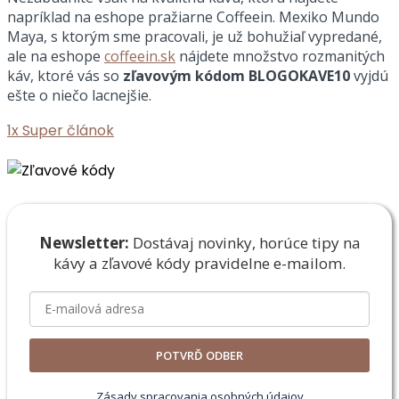
napríklad na eshope pražiarne Coffeein. Mexiko Mundo
Maya, s ktorým sme pracovali, je už bohužiaľ vypredané,
ale na eshope
coffeein.sk
nájdete množstvo rozmanitých
káv, ktoré vás so
zľavovým kódom BLOGOKAVE10
vyjdú
ešte o niečo lacnejšie.
1x
Super článok
Newsletter:
Dostávaj novinky, horúce tipy na
kávy a zľavové
kódy pravidelne e-mailom.
POTVRĎ ODBER
Zásady spracovania osobných údajov