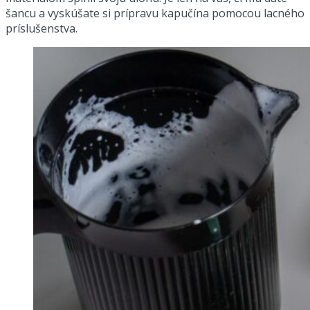
šancu a vyskúšate si prípravu kapučína pomocou lacného
príslušenstva.