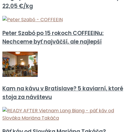
22,05 €/kg
Peter Szabó po 15 rokoch COFFEEINu:
Nechceme byť najväčší, ale najlepší
Kam na kávu v Bratislave? 5 kaviarní, ktoré
stoja za návštevu
Päť káv od Slováka Mariána Takáča?