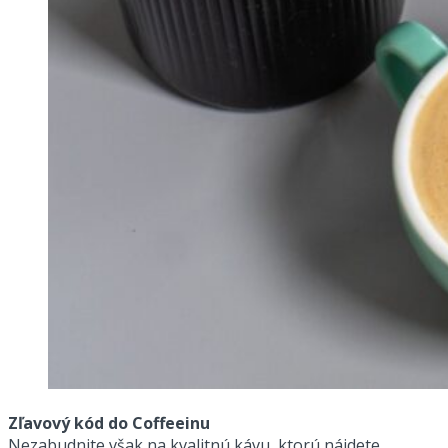
Zľavový kód do Coffeeinu
Nezabudnite však na kvalitnú kávu, ktorú nájdete