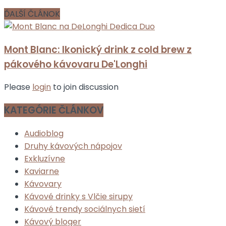
ĎALŠÍ ČLÁNOK
Mont Blanc: Ikonický drink z cold brew z
pákového kávovaru De'Longhi
Please
login
to join discussion
KATEGÓRIE ČLÁNKOV
Audioblog
Druhy kávových nápojov
Exkluzívne
Kaviarne
Kávovary
Kávové drinky s Vlčie sirupy
Kávové trendy sociálnych sietí
Kávový bloger