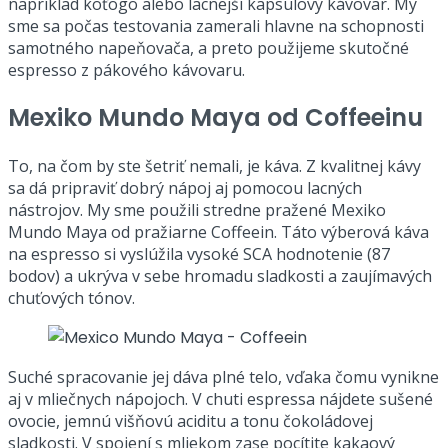
napríklad koťogo alebo lacnejší kapsulový kávovar. My
sme sa počas testovania zamerali hlavne na schopnosti
samotného napeňovača, a preto použijeme skutočné
espresso z pákového kávovaru.
Mexiko Mundo Maya od Coffeeinu
To, na čom by ste šetriť nemali, je káva. Z kvalitnej kávy
sa dá pripraviť dobrý nápoj aj pomocou lacných
nástrojov. My sme použili stredne pražené Mexiko
Mundo Maya od pražiarne Coffeein. Táto výberová káva
na espresso si vyslúžila vysoké SCA hodnotenie (87
bodov) a ukrýva v sebe hromadu sladkosti a zaujímavých
chuťových tónov.
Suché spracovanie jej dáva plné telo, vďaka čomu vynikne
aj v mliečnych nápojoch. V chuti espressa nájdete sušené
ovocie, jemnú višňovú aciditu a tonu čokoládovej
sladkosti. V spojení s mliekom zase pocítite kakaový