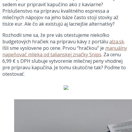
sedem eur pripraviť kapučíno ako z kaviarne?
Príslušenstvo na prípravu kvalitného espressa a
mliečnych nápojov na jeho báze často stojí stovky až
tisíce eur. Ale čo ak existujú aj lacnejšie alternatívy?
Rozhodli sme sa, že pre vás otestujeme niekoľko
budgetových hračiek na prípravu kávy z portálu
alza.sk
.
Išli sme vyslovene po cene. Prvou “hračkou” je
manuálny
napeňovač mlieka od talianskej značky Snips
. Za cenu
6,99 € s DPH sľubuje vytvorenie mliečnej peny vhodnej
pre prípravu kapučína. Je tomu skutočne tak? Poďme to
otestovať.