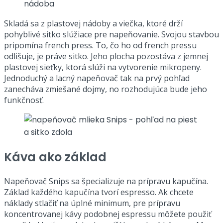
Skladá sa z plastovej nádoby a viečka, ktoré drží
pohyblivé sitko slúžiace pre napeňovanie. Svojou stavbou
pripomína french press. To, čo ho od french pressu
odlišuje, je práve sitko. Jeho plocha pozostáva z jemnej
plastovej sieťky, ktorá slúži na vytvorenie mikropeny.
Jednoduchý a lacný napeňovač tak na prvý pohľad
zanecháva zmiešané dojmy, no rozhodujúca bude jeho
funkčnosť.
Káva ako základ
Napeňovač Snips sa špecializuje na prípravu kapučína.
Základ každého kapučína tvorí espresso. Ak chcete
náklady stlačiť na úplné minimum, pre prípravu
koncentrovanej kávy podobnej espressu môžete použiť