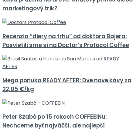
marketingový trik?
Recenzia “diery na trhu” od doktora Bajera:
Posvietili sme si na Doctor’s Protocol Coffee
Mega ponuka READY AFTER: Dve nové kávy za
22,05 €/kg
Peter Szabó po 15 rokoch COFFEEINu:
Nechceme byť najväčší, ale najlepší