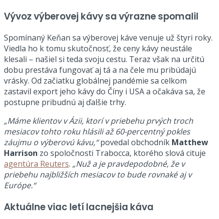
Vývoz výberovej kávy sa výrazne spomalil
Spomínaný Keňan sa výberovej káve venuje už štyri roky.
Viedla ho k tomu skutočnosť, že ceny kávy neustále
klesali – našiel si teda svoju cestu. Teraz však na určitú
dobu prestáva fungovať aj tá a na čele mu pribúdajú
vrásky. Od začiatku globálnej pandémie sa celkom
zastavil export jeho kávy do Číny i USA a očakáva sa, že
postupne pribudnú aj ďalšie trhy.
„Máme klientov v Ázii, ktorí v priebehu prvých troch
mesiacov tohto roku hlásili až 60-percentný pokles
záujmu o výberovú kávu,“
povedal obchodník
Matthew
Harrison
zo spoločnosti Trabocca, ktorého slová cituje
agentúra Reuters
.
„Nuž a je pravdepodobné, že v
priebehu najbližších mesiacov to bude rovnaké aj v
Európe.“
Aktuálne viac letí lacnejšia káva