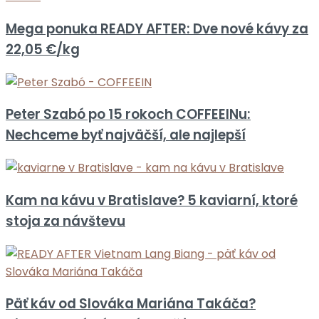
Mega ponuka READY AFTER: Dve nové kávy za
22,05 €/kg
Peter Szabó po 15 rokoch COFFEEINu:
Nechceme byť najväčší, ale najlepší
Kam na kávu v Bratislave? 5 kaviarní, ktoré
stoja za návštevu
Päť káv od Slováka Mariána Takáča?