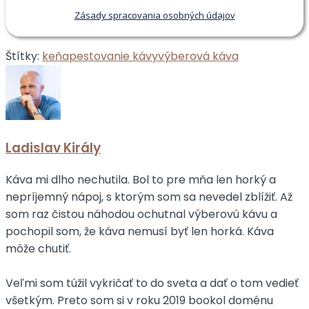
Zásady spracovania osobných údajov
Štítky:
keňa
pestovanie kávy
výberová káva
Ladislav Király
Káva mi dlho nechutila. Bol to pre mňa len horký a
nepríjemný nápoj, s ktorým som sa nevedel zblížiť. Až
som raz čistou náhodou ochutnal výberovú kávu a
pochopil som, že káva nemusí byť len horká. Káva
môže chutiť.
Veľmi som túžil vykričať to do sveta a dať o tom vedieť
všetkým. Preto som si v roku 2019 bookol doménu