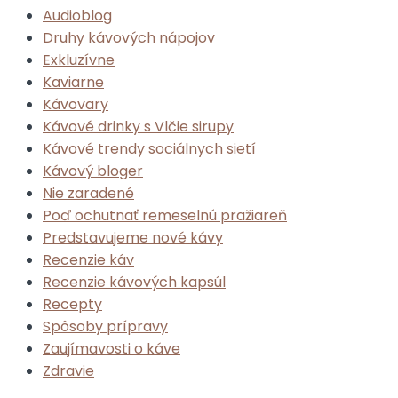
Audioblog
Druhy kávových nápojov
Exkluzívne
Kaviarne
Kávovary
Kávové drinky s Vlčie sirupy
Kávové trendy sociálnych sietí
Kávový bloger
Nie zaradené
Poď ochutnať remeselnú pražiareň
Predstavujeme nové kávy
Recenzie káv
Recenzie kávových kapsúl
Recepty
Spôsoby prípravy
Zaujímavosti o káve
Zdravie