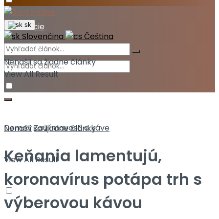
Akcie
sk
Slovenčina
Čeština
Nenašli sa žiadne články
View All Result
Domov
Zaujímavosti o káve
Nenašli sa žiadne články
Keňania lamentujú,
View All Result
koronavírus potápa trh s
výberovou kávou