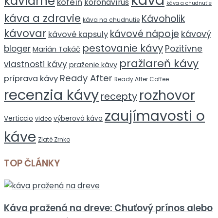
kaviarne
kofeín
koronavírus
káva a chudnutie
káva a zdravie
Kávoholik
káva na chudnutie
kávovar
kávové nápoje
kávový
kávové kapsuly
pestovanie kávy
bloger
Pozitívne
Marián Takáč
pražiareň kávy
vlastnosti kávy
praženie kávy
Ready After
príprava kávy
Ready After Coffee
recenzia kávy
rozhovor
recepty
zaujímavosti o
Verticcio
výberová káva
video
káve
Zlaté Zrnko
TOP ČLÁNKY
Káva pražená na dreve: Chuťový prínos alebo