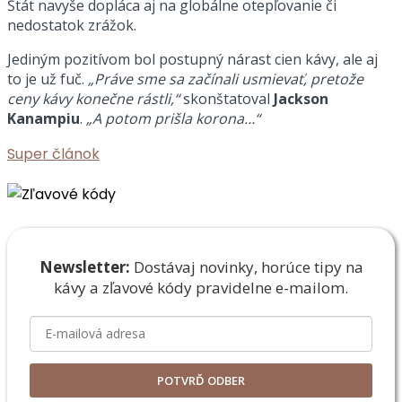
Štát navyše dopláca aj na globálne otepľovanie či
nedostatok zrážok.
Jediným pozitívom bol postupný nárast cien kávy, ale aj
to je už fuč.
„Práve sme sa začínali usmievať, pretože
ceny kávy konečne rástli,“
skonštatoval
Jackson
Kanampiu
.
„A potom prišla korona…“
Super článok
Newsletter:
Dostávaj novinky, horúce tipy na
kávy a zľavové
kódy pravidelne e-mailom.
POTVRĎ ODBER