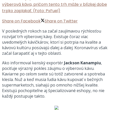
výberová káva, pričom tento trh môže v blízkej dobe
trpko zaplakať. (Foto: PxFuel)
Share on Facebook
Share on Twitter
V posledných rokoch sa začal zaujímavou rýchlosťou
rozvíjať trh výberovej kávy. Existuje čoraz viac
uvedomelých kávičkárov, ktorí si potrpia na kvalite a
kávovú kultúru posúvajú ďalej a ďalej. Koronavírus však
začal šarapatiť aj v tejto oblasti.
Ako informoval kenský exportér
Jackson Kanampiu
,
pociťuje výrazný pokles záujmu o výberovú kávu.
Kaviarne po celom svete sú totiž zatvorené a spotreba
klesla. Nuž a keď musia ľudia kávu kupovať v bežných
supermarketoch, siahajú po omnoho nižšej kvalite.
Existujú pochopiteľne aj špecializované eshopy, no nie
každý postupuje takto.