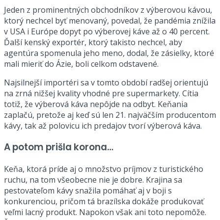
Jeden z prominentných obchodníkov z výberovou kávou,
ktorý nechcel byť menovaný, povedal, že pandémia znížila
v USA i Európe dopyt po výberovej káve až o 40 percent.
Ďalší kenský exportér, ktorý takisto nechcel, aby
agentúra spomenula jeho meno, dodal, že zásielky, ktoré
mali mieriť do Ázie, boli celkom odstavené.
Najsilnejší importéri sa v tomto období radšej orientujú
na zrná nižšej kvality vhodné pre supermarkety. Cítia
totiž, že výberová káva nepôjde na odbyt. Keňania
zaplačú, pretože aj keď sú len 21. najväčším producentom
kávy, tak až polovicu ich predajov tvorí výberová káva.
A potom prišla korona…
Keňa, ktorá príde aj o množstvo príjmov z turistického
ruchu, na tom všeobecne nie je dobre. Krajina sa
pestovateľom kávy snažila pomáhať aj v boji s
konkurenciou, pričom tá brazílska dokáže produkovať
veľmi lacný produkt. Napokon však ani toto nepomôže.