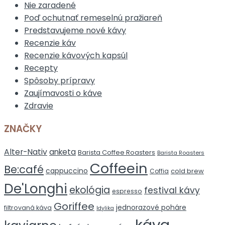
Nie zaradené
Poď ochutnať remeselnú pražiareň
Predstavujeme nové kávy
Recenzie káv
Recenzie kávových kapsúl
Recepty
Spôsoby prípravy
Zaujímavosti o káve
Zdravie
ZNAČKY
Alter-Nativ
anketa
Barista Coffee Roasters
Barista Roasters
Coffeein
Be:café
cappuccino
cold brew
Coffia
De'Longhi
ekológia
festival kávy
espresso
Goriffee
jednorazové poháre
filtrovaná káva
Idylika
káva