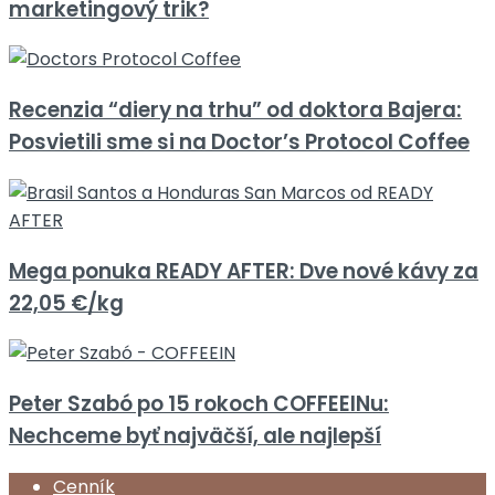
marketingový trik?
Recenzia “diery na trhu” od doktora Bajera:
Posvietili sme si na Doctor’s Protocol Coffee
Mega ponuka READY AFTER: Dve nové kávy za
22,05 €/kg
Peter Szabó po 15 rokoch COFFEEINu:
Nechceme byť najväčší, ale najlepší
Cenník