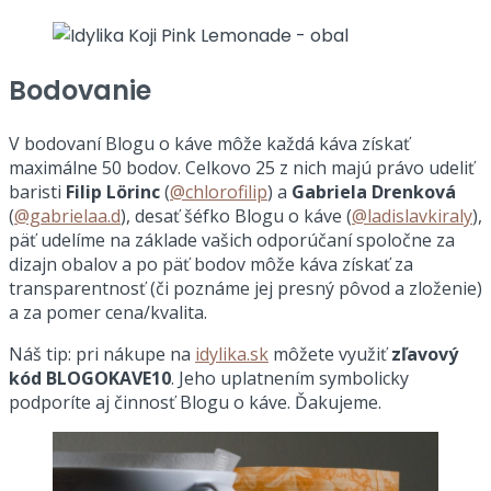
Bodovanie
V bodovaní Blogu o káve môže každá káva získať
maximálne 50 bodov. Celkovo 25 z nich majú právo udeliť
baristi
Filip Lörinc
(
@chlorofilip
) a
Gabriela Drenková
(
@gabrielaa.d
), desať šéfko Blogu o káve (
@ladislavkiraly
),
päť udelíme na základe vašich odporúčaní spoločne za
dizajn obalov a po päť bodov môže káva získať za
transparentnosť (či poznáme jej presný pôvod a zloženie)
a za pomer cena/kvalita.
Náš tip: pri nákupe na
idylika.sk
môžete využiť
zľavový
kód BLOGOKAVE10
. Jeho uplatnením symbolicky
podporíte aj činnosť Blogu o káve. Ďakujeme.