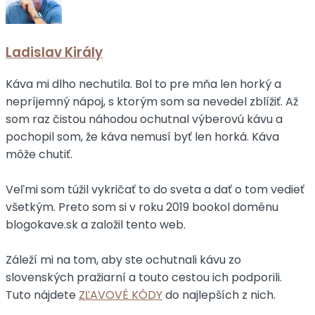
Ladislav Király
Káva mi dlho nechutila. Bol to pre mňa len horký a
nepríjemný nápoj, s ktorým som sa nevedel zblížiť. Až
som raz čistou náhodou ochutnal výberovú kávu a
pochopil som, že káva nemusí byť len horká. Káva
môže chutiť.
Veľmi som túžil vykričať to do sveta a dať o tom vedieť
všetkým. Preto som si v roku 2019 bookol doménu
blogokave.sk a založil tento web.
Záleží mi na tom, aby ste ochutnali kávu zo
slovenských pražiarní a touto cestou ich podporili.
Tuto nájdete
ZĽAVOVÉ KÓDY
do najlepších z nich.