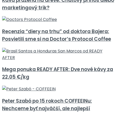
Káva pražená na dreve: Chuťový prínos alebo
marketingový trik?
Recenzia “diery na trhu” od doktora Bajera:
Posvietili sme si na Doctor’s Protocol Coffee
Mega ponuka READY AFTER: Dve nové kávy za
22,05 €/kg
Peter Szabó po 15 rokoch COFFEEINu:
Nechceme byť najväčší, ale najlepší