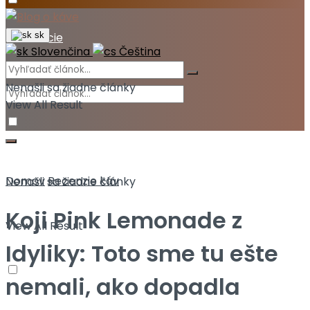
Akcie
sk
Slovenčina
Čeština
Nenašli sa žiadne články
View All Result
Domov
Recenzie káv
Nenašli sa žiadne články
Koji Pink Lemonade z
View All Result
Idyliky: Toto sme tu ešte
nemali, ako dopadla