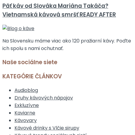
Päť káv od Slováka Mariána Takáča?
Vietnamská kávová smršť READY AFTER
Na Slovensku máme viac ako 120 pražiarní kávy. Poďte
ich spolu s nami ochutnať.
Naše sociálne siete
KATEGÓRIE ČLÁNKOV
Audioblog
Druhy kávových nápojov
Exkluzívne
Kaviarne
Kávovary
Kávové drinky s Vlčie sirupy