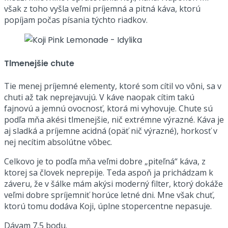
však z toho vyšla veľmi príjemná a pitná káva, ktorú
popíjam počas písania týchto riadkov.
Tlmenejšie chute
Tie menej príjemné elementy, ktoré som cítil vo vôni, sa v
chuti až tak neprejavujú. V káve naopak cítim takú
fajnovú a jemnú ovocnosť, ktorá mi vyhovuje. Chute sú
podľa mňa akési tlmenejšie, nič extrémne výrazné. Káva je
aj sladká a príjemne acidná (opäť nič výrazné), horkosť v
nej necítim absolútne vôbec.
Celkovo je to podľa mňa veľmi dobre „piteľná“ káva, z
ktorej sa človek neprepije. Teda aspoň ja prichádzam k
záveru, že v šálke mám akýsi moderný filter, ktorý dokáže
veľmi dobre spríjemniť horúce letné dni. Mne však chuť,
ktorú tomu dodáva Koji, úplne stopercentne nepasuje.
Dávam 7,5 bodu.