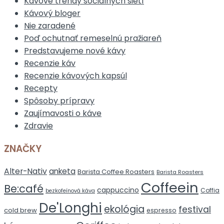
Kávové trendy sociálnych sietí
Kávový bloger
Nie zaradené
Poď ochutnať remeselnú pražiareň
Predstavujeme nové kávy
Recenzie káv
Recenzie kávových kapsúl
Recepty
Spôsoby prípravy
Zaujímavosti o káve
Zdravie
ZNAČKY
Alter-Nativ
anketa
Barista Coffee Roasters
Barista Roasters
Coffeein
Be:café
cappuccino
Coffia
bezkofeínová káva
De'Longhi
ekológia
festival
cold brew
espresso