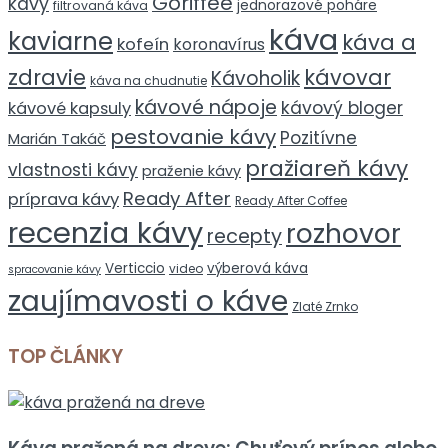
Goriffee
kávy
jednorazové poháre
filtrovaná káva
káva
kaviarne
káva a
kofeín
koronavírus
zdravie
kávovar
Kávoholik
káva na chudnutie
kávové nápoje
kávový bloger
kávové kapsuly
pestovanie kávy
Pozitívne
Marián Takáč
pražiareň kávy
vlastnosti kávy
praženie kávy
Ready After
príprava kávy
Ready After Coffee
recenzia kávy
rozhovor
recepty
Verticcio
výberová káva
video
spracovanie kávy
zaujímavosti o káve
Zlaté Zrnko
TOP ČLÁNKY