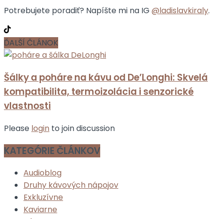
Potrebujete poradiť? Napíšte mi na IG
@ladislavkiraly
.
ĎALŠÍ ČLÁNOK
Šálky a poháre na kávu od De’Longhi: Skvelá
kompatibilita, termoizolácia i senzorické
vlastnosti
Please
login
to join discussion
KATEGÓRIE ČLÁNKOV
Audioblog
Druhy kávových nápojov
Exkluzívne
Kaviarne