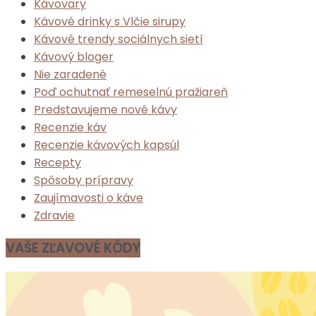
Kávovary
Kávové drinky s Vlčie sirupy
Kávové trendy sociálnych sietí
Kávový bloger
Nie zaradené
Poď ochutnať remeselnú pražiareň
Predstavujeme nové kávy
Recenzie káv
Recenzie kávových kapsúl
Recepty
Spôsoby prípravy
Zaujímavosti o káve
Zdravie
VAŠE ZĽAVOVÉ KÓDY