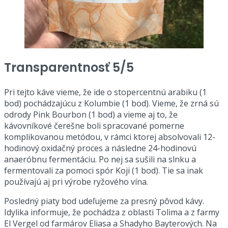
Transparentnosť 5/5
Pri tejto káve vieme, že ide o stopercentnú arabiku (1
bod) pochádzajúcu z Kolumbie (1 bod). Vieme, že zrná sú
odrody Pink Bourbon (1 bod) a vieme aj to, že
kávovníkové čerešne boli spracované pomerne
komplikovanou metódou, v rámci ktorej absolvovali 12-
hodinový oxidačný proces a následne 24-hodinovú
anaeróbnu fermentáciu. Po nej sa sušili na slnku a
fermentovali za pomoci spór Koji (1 bod). Tie sa inak
používajú aj pri výrobe ryžového vína.
Posledný piaty bod udeľujeme za presný pôvod kávy.
Idylika informuje, že pochádza z oblasti Tolima a z farmy
El Vergel od farmárov Eliasa a Shadyho Bayterových. Na