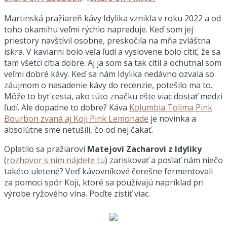
Martinská pražiareň kávy Idylika vznikla v roku 2022 a od
toho okamihu veľmi rýchlo napreduje. Keď som jej
priestory navštívil osobne, preskočila na mňa zvláštna
iskra. V kaviarni bolo veľa ľudí a vyslovene bolo cítiť, že sa
tam všetci cítia dobre. Aj ja som sa tak cítil a ochutnal som
veľmi dobré kávy. Keď sa nám Idylika nedávno ozvala so
záujmom o nasadenie kávy do recenzie, potešilo ma to.
Môže to byť cesta, ako túto značku ešte viac dostať medzi
ľudí. Ale dopadne to dobre? Káva
Kolumbia Tolima Pink
Bourbon zvaná aj Koji Pink Lemonade
je novinka a
absolútne sme netušili, čo od nej čakať.
Oplatilo sa pražiarovi
Matejovi Zacharovi z Idyliky
(
rozhovor s ním nájdete tu
) zariskovať a poslať nám niečo
takéto uletené? Veď kávovníkové čerešne fermentovali
za pomoci spór Koji, ktoré sa používajú napríklad pri
výrobe ryžového vína. Poďte zistiť viac.