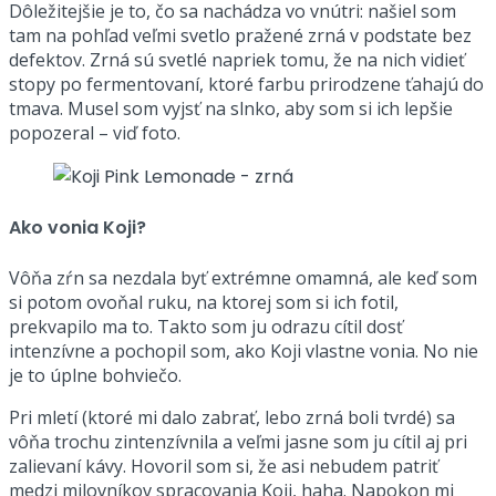
Dôležitejšie je to, čo sa nachádza vo vnútri: našiel som
tam na pohľad veľmi svetlo pražené zrná v podstate bez
defektov. Zrná sú svetlé napriek tomu, že na nich vidieť
stopy po fermentovaní, ktoré farbu prirodzene ťahajú do
tmava. Musel som vyjsť na slnko, aby som si ich lepšie
popozeral – viď foto.
Ako vonia Koji?
Vôňa zŕn sa nezdala byť extrémne omamná, ale keď som
si potom ovoňal ruku, na ktorej som si ich fotil,
prekvapilo ma to. Takto som ju odrazu cítil dosť
intenzívne a pochopil som, ako Koji vlastne vonia. No nie
je to úplne bohviečo.
Pri mletí (ktoré mi dalo zabrať, lebo zrná boli tvrdé) sa
vôňa trochu zintenzívnila a veľmi jasne som ju cítil aj pri
zalievaní kávy. Hovoril som si, že asi nebudem patriť
medzi milovníkov spracovania Koji, haha. Napokon mi