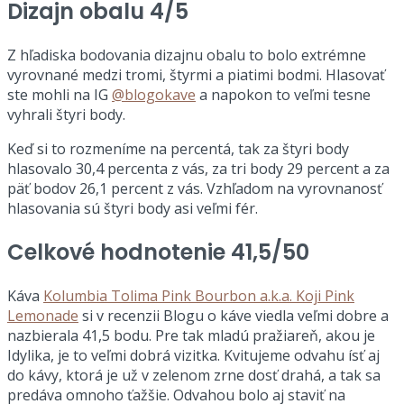
Dizajn obalu 4/5
Z hľadiska bodovania dizajnu obalu to bolo extrémne
vyrovnané medzi tromi, štyrmi a piatimi bodmi. Hlasovať
ste mohli na IG
@blogokave
a napokon to veľmi tesne
vyhrali štyri body.
Keď si to rozmeníme na percentá, tak za štyri body
hlasovalo 30,4 percenta z vás, za tri body 29 percent a za
päť bodov 26,1 percent z vás. Vzhľadom na vyrovnanosť
hlasovania sú štyri body asi veľmi fér.
Celkové hodnotenie 41,5/50
Káva
Kolumbia Tolima Pink Bourbon a.k.a. Koji Pink
Lemonade
si v recenzii Blogu o káve viedla veľmi dobre a
nazbierala 41,5 bodu. Pre tak mladú pražiareň, akou je
Idylika, je to veľmi dobrá vizitka. Kvitujeme odvahu ísť aj
do kávy, ktorá je už v zelenom zrne dosť drahá, a tak sa
predáva omnoho ťažšie. Odvahou bolo aj staviť na