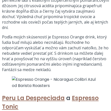
perfektne ladí s kvalitným stopercentným pomarančovým
džúsom. Jej citrusová acidita pripomínajúca grapefruit
krásne dopĺňa džús a čierny čaj vytvára zaujímavú
dochuť. Výsledná chuť pripomína tropické ovocie a
rozhodne vás osvieži počas teplých jarných, ale aj letných
dní.
Podľa mojich skúseností je Espresso Orange drink, ktorý
ľudia buď milujú alebo neznášajú. Rozhodne ho
odporúčam vyskúšať a možno vám zachutí natoľko, že ho
nebudete vedieť prestať piť. S drinkom sa môžete ďalej
hrať a povyšovať ho na vyššiu úroveň (napríklad čerstvo
odšťavenými pomarančmi alebo inými ingredianciami).
Fantázii sa medze nekladú.
Peru La Despreciada
a
Espresso
Tonic