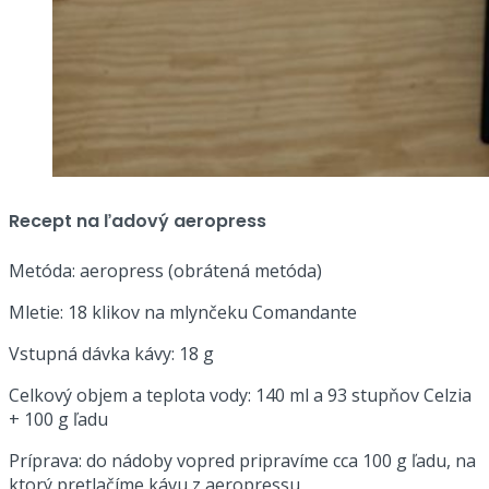
Recept na ľadový aeropress
Metóda: aeropress (obrátená metóda)
Mletie: 18 klikov na mlynčeku Comandante
Vstupná dávka kávy: 18 g
Celkový objem a teplota vody: 140 ml a 93 stupňov Celzia
+ 100 g ľadu
Príprava: do nádoby vopred pripravíme cca 100 g ľadu, na
ktorý pretlačíme kávu z aeropressu