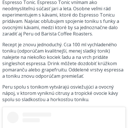
Espresso Tonic. Espresso Tonic vnímam ako
neodmysliteľnú súčasť jari a leta. Osobne veľmi rád
experimentujem s kávami, ktoré do Espresso Tonicu
pridávam. Najviac obľubujem spojenie toniku s funky a
ovocnými kávami, medzi ktoré by sa jednoznačne dalo
zaradiť aj Peru od Barista Coffee Roasters.
Recept je znovu jednoduchý. Cca 100 ml vychladeného
toniku (odporúčam kvalitnejší, menej sladký tonik)
nalejete na niekoľko kociek ľadu a na vrch pridáte
singleshot espressa. Drink môžete dozdobiť krúžkom
pomaranču alebo grapefruitu. Oddelené vrstvy espressa
a toniku znovu odporúčam premiešať.
Peru spolu s tonikom vytvárajú osviežujúci a ovocný
nápoj, v ktorom vyniknú citrusy a tropické ovocie kávy
spolu so sladkosťou a horkosťou toniku.