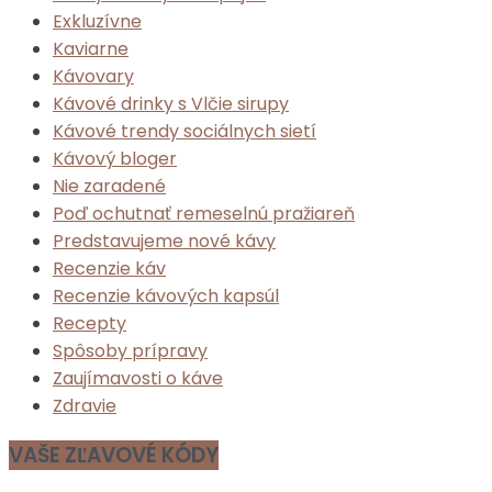
Exkluzívne
Kaviarne
Kávovary
Kávové drinky s Vlčie sirupy
Kávové trendy sociálnych sietí
Kávový bloger
Nie zaradené
Poď ochutnať remeselnú pražiareň
Predstavujeme nové kávy
Recenzie káv
Recenzie kávových kapsúl
Recepty
Spôsoby prípravy
Zaujímavosti o káve
Zdravie
VAŠE ZĽAVOVÉ KÓDY