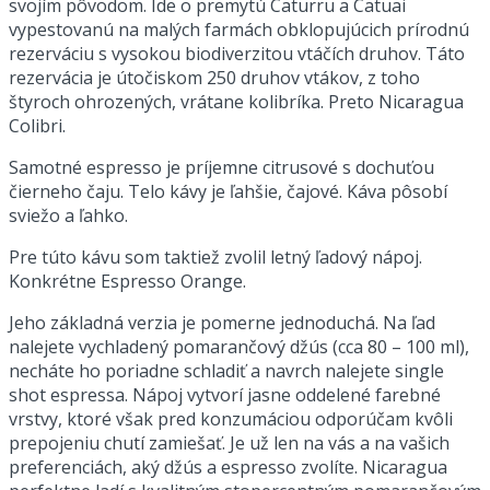
svojím pôvodom. Ide o premytú Caturru a Catuai
vypestovanú na malých farmách obklopujúcich prírodnú
rezerváciu s vysokou biodiverzitou vtáčích druhov. Táto
rezervácia je útočiskom 250 druhov vtákov, z toho
štyroch ohrozených, vrátane kolibríka. Preto Nicaragua
Colibri.
Samotné espresso je príjemne citrusové s dochuťou
čierneho čaju. Telo kávy je ľahšie, čajové. Káva pôsobí
sviežo a ľahko.
Pre túto kávu som taktiež zvolil letný ľadový nápoj.
Konkrétne Espresso Orange.
Jeho základná verzia je pomerne jednoduchá. Na ľad
nalejete vychladený pomarančový džús (cca 80 – 100 ml),
necháte ho poriadne schladiť a navrch nalejete single
shot espressa. Nápoj vytvorí jasne oddelené farebné
vrstvy, ktoré však pred konzumáciou odporúčam kvôli
prepojeniu chutí zamiešať. Je už len na vás a na vašich
preferenciách, aký džús a espresso zvolíte. Nicaragua