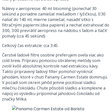
Nálevy v aeropresse: 40 ml blooming (ponechať 30
sekúnd a poriadne zamiešať miešadlom / lyžičkou), 0:30
naliať do 140 ml, mierne zamiešať, nasadiť sitko s
filtračnými papiermi (dva papiere) a nechať extrahovať do
3:00, 3:00 prevrátiť aeropress na nádobu s ľadom a tlačiť
pomaly (cca 45 sekúnd)
Celkový čas extrakcie: cca 3:45
Čerstvé ľadové filtre osobne preferujem oveľa viac ako
cold brew. Prípravu pomocou obrátenej metódy som
zvolil kvôli absolútnej kontrole nad extrakciou kávy.
Takto pripravený ľadový filter pomohol vyniknúť
jahodám, ktoré v chuti Panamy Carmen Estate dominujú.
V pozadí som okrem jahôd jemne pociťoval sladkú
mliečnu čokoládu. Chute pôsobili sladko a komplexne a
nápoj vo výsledku pripomínal jahodovú čokoládu od
značky Milka.