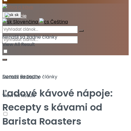
Akcie
sk
Slovenčina
Čeština
Nenašli sa žiadne články
View All Result
Domov
Recepty
Nenašli sa žiadne články
Ľadové kávové nápoje:
View All Result
Recepty s kávami od
Barista Roasters