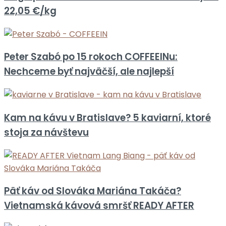
22,05 €/kg
Peter Szabó po 15 rokoch COFFEEINu:
Nechceme byť najväčší, ale najlepší
Kam na kávu v Bratislave? 5 kaviarní, ktoré
stoja za návštevu
Päť káv od Slováka Mariána Takáča?
Vietnamská kávová smršť READY AFTER