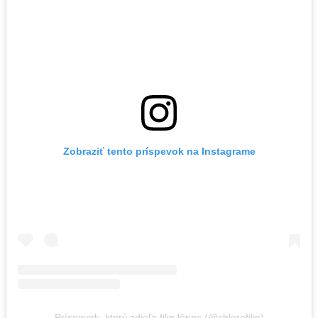
Zobraziť tento príspevok na Instagrame
Príspevok, ktorý zdieľa filip lörinc (@chlorofilip)