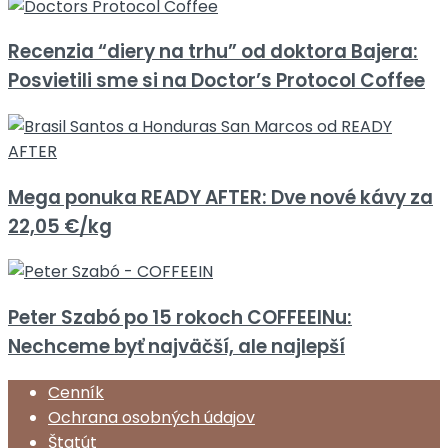
Recenzia “diery na trhu” od doktora Bajera:
Posvietili sme si na Doctor’s Protocol Coffee
Mega ponuka READY AFTER: Dve nové kávy za
22,05 €/kg
Peter Szabó po 15 rokoch COFFEEINu:
Nechceme byť najväčší, ale najlepší
Cenník
Ochrana osobných údajov
Štatút