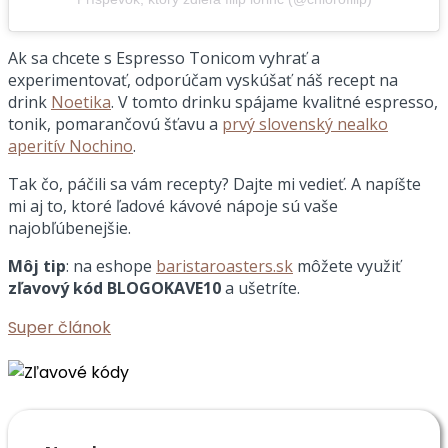
Ak sa chcete s Espresso Tonicom vyhrať a
experimentovať, odporúčam vyskúšať náš recept na
drink
Noetika
. V tomto drinku spájame kvalitné espresso,
tonik, pomarančovú šťavu a
prvý slovenský nealko
aperitív Nochino
.
Tak čo, páčili sa vám recepty? Dajte mi vedieť. A napíšte
mi aj to, ktoré ľadové kávové nápoje sú vaše
najobľúbenejšie.
Môj tip
: na eshope
baristaroasters.sk
môžete využiť
zľavový kód BLOGOKAVE10
a ušetríte.
Super článok