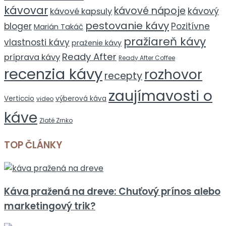
kávovar
kávové nápoje
kávový
kávové kapsuly
pestovanie kávy
bloger
Pozitívne
Marián Takáč
pražiareň kávy
vlastnosti kávy
praženie kávy
Ready After
príprava kávy
Ready After Coffee
recenzia kávy
rozhovor
recepty
zaujímavosti o
Verticcio
výberová káva
video
káve
Zlaté Zrnko
TOP ČLÁNKY
Káva pražená na dreve: Chuťový prínos alebo
marketingový trik?