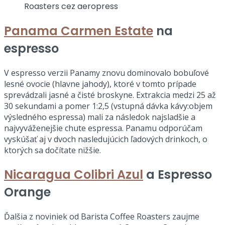
Panama Carmen Estate
na
espresso
V espresso verzii Panamy znovu dominovalo bobuľové
lesné ovocie (hlavne jahody), ktoré v tomto prípade
sprevádzali jasné a čisté broskyne. Extrakcia medzi 25 až
30 sekundami a pomer 1:2,5 (vstupná dávka kávy:objem
výsledného espressa) mali za následok najsladšie a
najvyváženejšie chute espressa. Panamu odporúčam
vyskúšať aj v dvoch nasledujúcich ľadových drinkoch, o
ktorých sa dočítate nižšie.
Nicaragua Colibri Azul
a Espresso
Orange
Ďalšia z noviniek od Barista Coffee Roasters zaujme