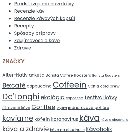
Predstavujeme nové kávy
Recenzie káv
Recenzie kávových kapsúl
Recepty
Spôsoby prípravy
Zaujímavosti o káve
Zdravie
ZNAČKY
Alter-Nativ
anketa
Barista Coffee Roasters
Barista Roasters
Coffeein
Be:café
cappuccino
cold brew
Coffia
De'Longhi
ekológia
festival kávy
espresso
Goriffee
jednorazové poháre
filtrovaná káva
Idylika
káva
kaviarne
kofeín
koronavírus
káva a chudnutie
káva a zdravie
Kávoholik
káva na chudnutie