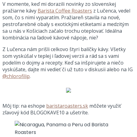
V momente, keď mi dorazili novinky zo slovenskej
pražiarne kávy
Barista Coffee Roasters
z Lučenca, vedel
som, čo s nimi vyparatím. Pražiareň stavila na nové,
pestrofarebné obaly s exotickými etiketami a medzitým
sa u nás v Košiciach začalo trochu oteplovať. Ideálna
kombinácia na ľadové kávové nápoje, nie?
Z Lučenca nám prišli celkovo štyri balíčky kávy. Všetky
som vyskúšal v teplej i ľadovej verzii a rád sa s vami
podelím o dojmy a recepty. Keď sa inšpirujete a niečo
vyskúšate, dajte mi vedieť či už tuto v diskusii alebo na IG
@chlorofilip
.
Môj tip: na eshope
baristaroasters.sk
môžete využiť
zľavový kód BLOGOKAVE10 a ušetríte.