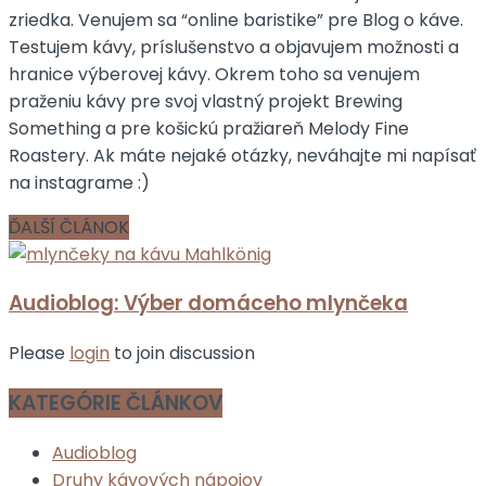
zriedka. Venujem sa “online baristike” pre Blog o káve.
Testujem kávy, príslušenstvo a objavujem možnosti a
hranice výberovej kávy. Okrem toho sa venujem
praženiu kávy pre svoj vlastný projekt Brewing
Something a pre košickú pražiareň Melody Fine
Roastery. Ak máte nejaké otázky, neváhajte mi napísať
na instagrame :)
ĎALŠÍ ČLÁNOK
Audioblog: Výber domáceho mlynčeka
Please
login
to join discussion
KATEGÓRIE ČLÁNKOV
Audioblog
Druhy kávových nápojov