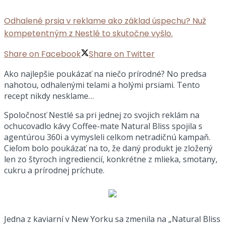
Odhalené prsia v reklame ako základ úspechu? Nuž
kompetentným z Nestlé to skutočne vyšlo.
Share on Facebook
Share on Twitter
Ako najlepšie poukázať na niečo prírodné? No predsa
nahotou, odhalenými telami a holými prsiami. Tento
recept nikdy nesklame…
Spoločnosť Nestlé sa pri jednej zo svojich reklám na
ochucovadlo kávy Coffee-mate Natural Bliss spojila s
agentúrou 360i a vymysleli celkom netradičnú kampaň.
Cieľom bolo poukázať na to, že daný produkt je zložený
len zo štyroch ingrediencií, konkrétne z mlieka, smotany,
cukru a prírodnej príchute.
Jedna z kaviarní v New Yorku sa zmenila na „Natural Bliss