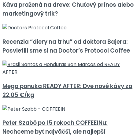
Káva pražená na dreve: Chuťový prínos alebo
marketingový trik?
Recenzia “diery na trhu” od doktora Bajera:
Posvietili sme si na Doctor’s Protocol Coffee
Mega ponuka READY AFTER: Dve nové kávy za
22,05 €/kg
Peter Szabó po 15 rokoch COFFEEINu:
Nechceme byť najväčší, ale najlepší