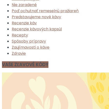
Nie zaradené
Poď ochutnať remeselnú pražiareň
Predstavujeme nové kávy
Recenzie káv
Recenzie kávových kapsúl
Recepty
Spôsoby prípravy
Zaujímavosti o káve
Zdravie
VAŠE ZĽAVOVÉ KÓDY