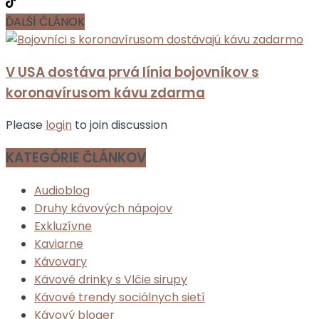
ĎALŠÍ ČLÁNOK
V USA dostáva prvá línia bojovníkov s
koronavírusom kávu zdarma
Please
login
to join discussion
KATEGÓRIE ČLÁNKOV
Audioblog
Druhy kávových nápojov
Exkluzívne
Kaviarne
Kávovary
Kávové drinky s Vlčie sirupy
Kávové trendy sociálnych sietí
Kávový bloger