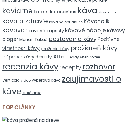
jednorazové poháre
filtrovaná káva
Idylika
káva
kaviarne
kofeín
koronavírus
káva a chudnutie
káva a zdravie
Kávoholik
káva na chudnutie
kávovar
kávové nápoje
kávový
kávové kapsuly
pestovanie kávy
bloger
Pozitívne
Marián Takáč
pražiareň kávy
vlastnosti kávy
praženie kávy
Ready After
príprava kávy
Ready After Coffee
recenzia kávy
rozhovor
recepty
zaujímavosti o
Verticcio
výberová káva
video
káve
Zlaté Zrnko
TOP ČLÁNKY