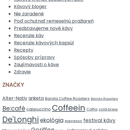
Kávový bloger
Nie zaradené
Poď ochutnať remeselnú pražiareň
Predstavujeme nové kávy
Recenzie káv
Recenzie kávových kapsúl
Recepty
Spôsoby prípravy
Zaujímavosti o káve
Zdravie
ZNAČKY
Alter-Nativ
anketa
Barista Coffee Roasters
Barista Roasters
Coffeein
Be:café
cappuccino
cold brew
Coffia
De'Longhi
ekológia
festival kávy
espresso
Goriffee