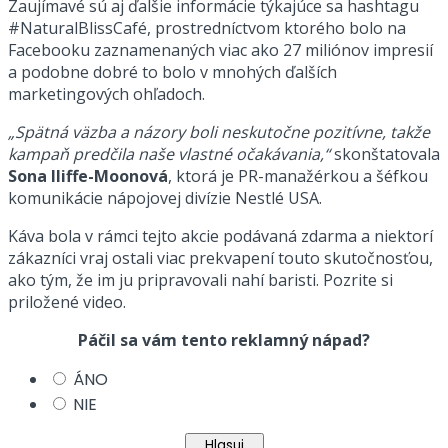
Zaujímavé sú aj ďalšie informácie týkajúce sa hashtagu
#NaturalBlissCafé, prostredníctvom ktorého bolo na
Facebooku zaznamenaných viac ako 27 miliónov impresií
a podobne dobré to bolo v mnohých ďalších
marketingových ohľadoch.
„Spätná väzba a názory boli neskutočne pozitívne, takže
kampaň predčila naše vlastné očakávania,“
skonštatovala
Sona Iliffe-Moonová
, ktorá je PR-manažérkou a šéfkou
komunikácie nápojovej divízie Nestlé USA.
Káva bola v rámci tejto akcie podávaná zdarma a niektorí
zákazníci vraj ostali viac prekvapení touto skutočnosťou,
ako tým, že im ju pripravovali nahí baristi. Pozrite si
priložené video.
Páčil sa vám tento reklamný nápad?
ÁNO
NIE