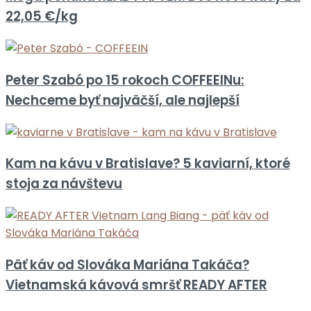
22,05 €/kg
Peter Szabó po 15 rokoch COFFEEINu:
Nechceme byť najväčší, ale najlepší
Kam na kávu v Bratislave? 5 kaviarní, ktoré
stoja za návštevu
Päť káv od Slováka Mariána Takáča?
Vietnamská kávová smršť READY AFTER