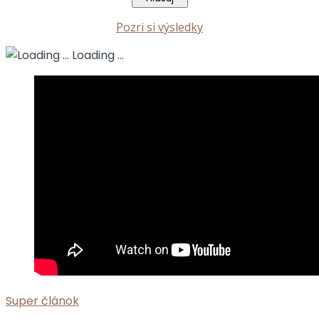
Pozri si výsledky
Loading ...
Super článok