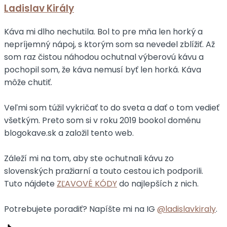
Ladislav Király
Káva mi dlho nechutila. Bol to pre mňa len horký a
nepríjemný nápoj, s ktorým som sa nevedel zblížiť. Až
som raz čistou náhodou ochutnal výberovú kávu a
pochopil som, že káva nemusí byť len horká. Káva
môže chutiť.
Veľmi som túžil vykričať to do sveta a dať o tom vedieť
všetkým. Preto som si v roku 2019 bookol doménu
blogokave.sk a založil tento web.
Záleží mi na tom, aby ste ochutnali kávu zo
slovenských pražiarní a touto cestou ich podporili.
Tuto nájdete
ZĽAVOVÉ KÓDY
do najlepších z nich.
Potrebujete poradiť? Napíšte mi na IG
@ladislavkiraly
.