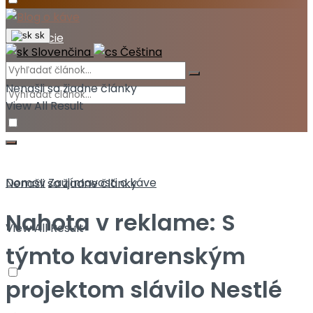
Akcie
sk
Slovenčina
Čeština
Nenašli sa žiadne články
View All Result
Domov
Zaujímavosti o káve
Nenašli sa žiadne články
Nahota v reklame: S
View All Result
týmto kaviarenským
projektom slávilo Nestlé