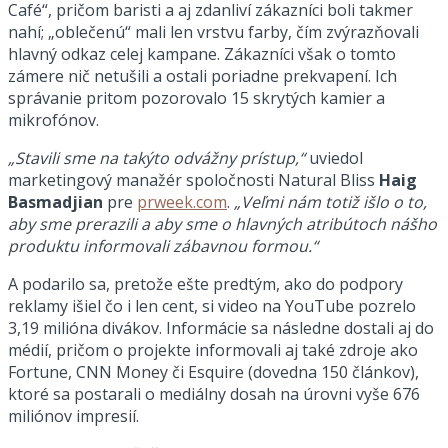
Café“, pričom baristi a aj zdanliví zákazníci boli takmer
nahí; „oblečenú“ mali len vrstvu farby, čím zvýrazňovali
hlavný odkaz celej kampane. Zákazníci však o tomto
zámere nič netušili a ostali poriadne prekvapení. Ich
správanie pritom pozorovalo 15 skrytých kamier a
mikrofónov.
„Stavili sme na takýto odvážny prístup,“
uviedol
marketingový manažér spoločnosti Natural Bliss
Haig
Basmadjian
pre
prweek.com
.
„Veľmi nám totiž išlo o to,
aby sme prerazili a aby sme o hlavných atribútoch nášho
produktu informovali zábavnou formou.“
A podarilo sa, pretože ešte predtým, ako do podpory
reklamy išiel čo i len cent, si video na YouTube pozrelo
3,19 milióna divákov. Informácie sa následne dostali aj do
médií, pričom o projekte informovali aj také zdroje ako
Fortune, CNN Money či Esquire (dovedna 150 článkov),
ktoré sa postarali o mediálny dosah na úrovni vyše 676
miliónov impresií.