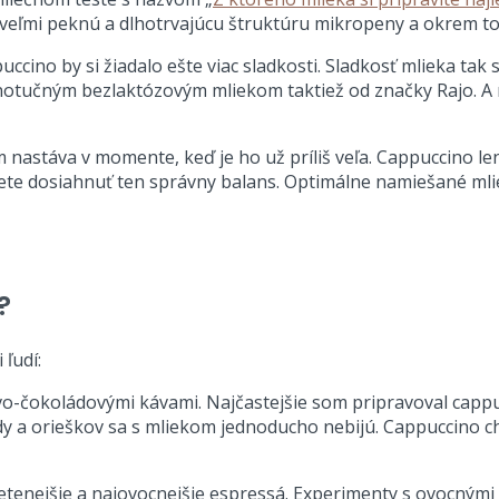
veľmi peknú a dlhotrvajúcu štruktúru mikropeny a okrem to
uccino by si žiadalo ešte viac sladkosti. Sladkosť mlieka ta
plnotučným bezlaktózovým mliekom taktiež od značky Rajo. A
 nastáva v momente, keď je ho už príliš veľa. Cappuccino le
te dosiahnuť ten správny balans. Optimálne namiešané mli
?
ľudí:
o-čokoládovými kávami. Najčastejšie som pripravoval cappucc
dy a orieškov sa s mliekom jednoducho nebijú. Cappuccino c
letenejšie a najovocnejšie espressá. Experimenty s ovocným