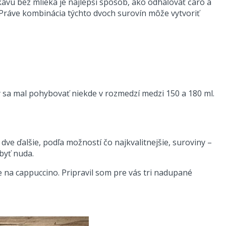
kávu bez mlieka je najlepší spôsob, ako odhaľovať čaro a
 Práve kombinácia týchto dvoch surovín môže vytvoriť
 sa mal pohybovať niekde v rozmedzí medzi 150 a 180 ml.
ve ďalšie, podľa možností čo najkvalitnejšie, suroviny –
 byť nuda.
e na cappuccino. Pripravil som pre vás tri nadupané