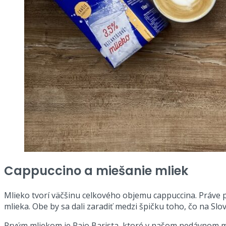
Cappuccino a miešanie mliek
Mlieko tvorí väčšinu celkového objemu cappuccina. Práve p
mlieka. Obe by sa dali zaradiť medzi špičku toho, čo na S
Prvým mliekom je Rajo Barista, ktoré v našom nedávnom m