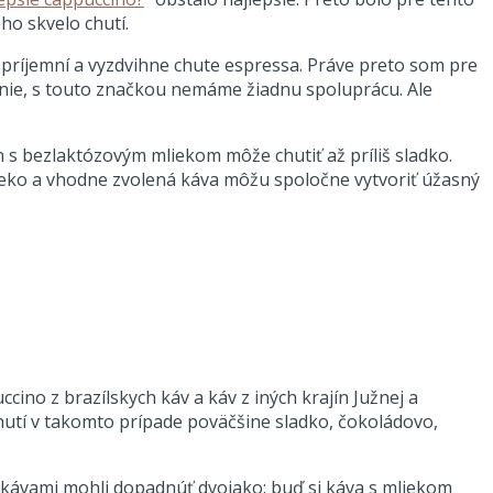
ho skvelo chutí.
k spríjemní a vyzdvihne chute espressa. Práve preto som pre
 nie, s touto značkou nemáme žiadnu spoluprácu. Ale
n s bezlaktózovým mliekom môže chutiť až príliš sladko.
eko a vhodne zvolená káva môžu spoločne vytvoriť úžasný
ino z brazílskych káv a káv z iných krajín Južnej a
hutí v takomto prípade poväčšine sladko, čokoládovo,
i kávami mohli dopadnúť dvojako: buď si káva s mliekom