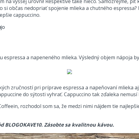
om na vyššej úrovni! Respektíve také niečo. Samozrejme, piť 
čo si občas nedopriať spojenie mlieka a chutného espressa?
lepšie cappuccino.
tu espressa a napeneného mlieka. Výsledný objem nápoja by
ch zručností pri príprave espressa a napeňovaní mlieka aj d
cappuccine do sýtosti vyhrať. Cappuccino tak zďaleka nemusí
offeein, rozhodol som sa, že medzi nimi nájdem tie najlepši
ód BLOGOKAVE10. Zásobte sa kvalitnou kávou.