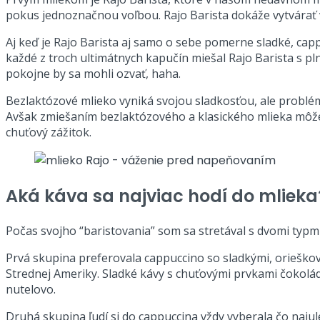
pokus jednoznačnou voľbou. Rajo Barista dokáže vytvárať 
Aj keď je Rajo Barista aj samo o sebe pomerne sladké, capp
každé z troch ultimátnych kapučín miešal Rajo Barista s 
pokojne by sa mohli ozvať, haha.
Bezlaktózové mlieko vyniká svojou sladkosťou, ale problém
Avšak zmiešaním bezlaktózového a klasického mlieka môže
chuťový zážitok.
Aká káva sa najviac hodí do mlieka
Počas svojho “baristovania” som sa stretával s dvomi typmi 
Prvá skupina preferovala cappuccino so sladkými, orieškov
Strednej Ameriky. Sladké kávy s chuťovými prvkami čokolá
nutelovo.
Druhá skupina ľudí si do cappuccina vždy vyberala čo naju