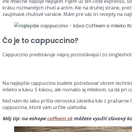
iné mliečne nápoje nepijem. Pijem už len čisté espresso, s
krásu rozmanitých chutí a aróm. Ale na druhej strane, pre
zaujímavé chuťové variácie. Mám pre vás tri recepty na naj
Čo je to cappuccino?
Cappuccino predstavuje nápoj pozostávajúci zo singlesho
Na najlepšie cappuccino budete potrebovať okrem technický
mlieko a kávu. S kávou, ale rovnako aj mliekom, sa dá pri 
Keď nám do labu prišla obrovská zásielka káv z pražiarne C
cappuccina, ktoré vám určite ulahodia.
Môj tip: na eshope
coffeein.sk
môžete využiť zľavový k