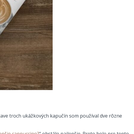
prave troch ukážkových kapučín som používal dve rôzne
lepšie cappuccino?
“ obstálo najlepšie. Preto bolo pre tento