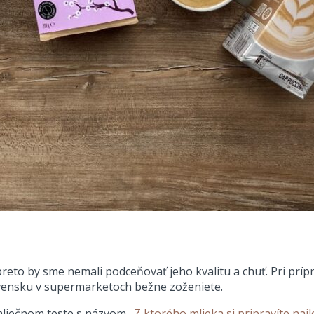
reto by sme nemali podceňovať jeho kvalitu a chuť. Pri prí
lovensku v supermarketoch bežne zoženiete.
liečnom teste s názvom „
Z ktorého mlieka si pripravíte naj