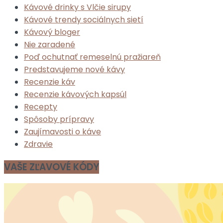
Kávové drinky s Vlčie sirupy
Kávové trendy sociálnych sietí
Kávový bloger
Nie zaradené
Poď ochutnať remeselnú pražiareň
Predstavujeme nové kávy
Recenzie káv
Recenzie kávových kapsúl
Recepty
Spôsoby prípravy
Zaujímavosti o káve
Zdravie
VAŠE ZĽAVOVÉ KÓDY