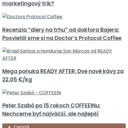
marketingový trik?
Recenzia “diery na trhu” od doktora Bajera:
Posvietili sme si na Doctor’s Protocol Coffee
Mega ponuka READY AFTER: Dve nové kávy za
22,05 €/kg
Peter Szabó po 15 rokoch COFFEEINu:
Nechceme byť najväčší, ale najlepší
Cenník