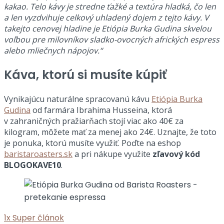
kakao. Telo kávy je stredne ťažké a textúra hladká, čo len
a len vyzdvihuje celkový uhladený dojem z tejto kávy. V
takejto cenovej hladine je Etiópia Burka Gudina skvelou
voľbou pre milovníkov sladko-ovocných afrických espress
alebo mliečnych nápojov.“
Káva, ktorú si musíte kúpiť
Vynikajúcu naturálne spracovanú kávu
Etiópia Burka
Gudina
od farmára Ibrahima Husseina, ktorá
v zahraničných pražiarňach stojí viac ako 40€ za
kilogram, môžete mať za menej ako 24€. Uznajte, že toto
je ponuka, ktorú musíte využiť. Poďte na eshop
baristaroasters.sk
a pri nákupe využite
zľavový kód
BLOGOKAVE10
.
1x
Super článok