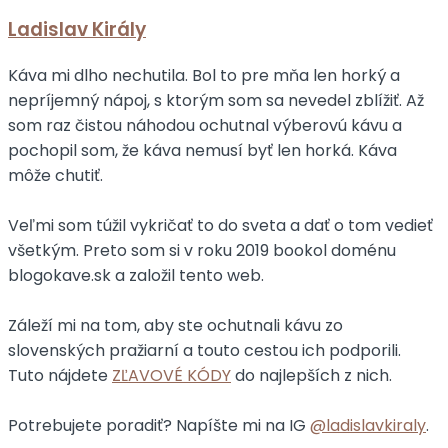
Ladislav Király
Káva mi dlho nechutila. Bol to pre mňa len horký a
nepríjemný nápoj, s ktorým som sa nevedel zblížiť. Až
som raz čistou náhodou ochutnal výberovú kávu a
pochopil som, že káva nemusí byť len horká. Káva
môže chutiť.
Veľmi som túžil vykričať to do sveta a dať o tom vedieť
všetkým. Preto som si v roku 2019 bookol doménu
blogokave.sk a založil tento web.
Záleží mi na tom, aby ste ochutnali kávu zo
slovenských pražiarní a touto cestou ich podporili.
Tuto nájdete
ZĽAVOVÉ KÓDY
do najlepších z nich.
Potrebujete poradiť? Napíšte mi na IG
@ladislavkiraly
.