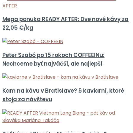
Mega ponuka READY AFTER: Dve nové kávy za
22,05 €/kg
Peter Szabó po 15 rokoch COFFEEINu:
Nechceme byť najväčší, ale najlepší
Kam na kávu v Bratislave? 5 kaviarní, ktoré
stoja za návštevu