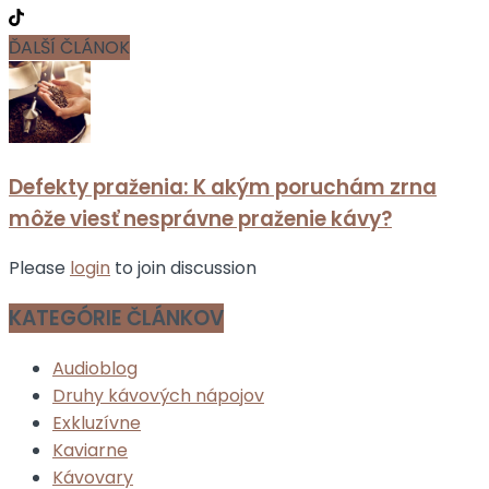
ĎALŠÍ ČLÁNOK
Defekty praženia: K akým poruchám zrna
môže viesť nesprávne praženie kávy?
Please
login
to join discussion
KATEGÓRIE ČLÁNKOV
Audioblog
Druhy kávových nápojov
Exkluzívne
Kaviarne
Kávovary