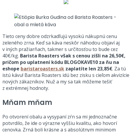
Tieto ceny dobre odzrkadľujú vysokú nákupnú cenu
zeleného zrna. Keď sa káva neskôr náhodou objaví aj
v iných pražiarňach, takmer s určitosťou to bude cez
40€/kg.
Barista Roasters však s cenou zišli na 26,50€,
pričom po uplatnení kódu BLOGOKAVE10 za ňu na
eshope
baristaroasters.sk
zaplatíte len 23,85€
. Za tú
istú kávu! Barista Roasters idú bez zisku s cieľom akvizície
nových zákazníkov. Nuž a my sa tak môžeme tešiť
z extrémnej hodnoty.
Mňam mňam
Po otvorení obalu a vysypaní zŕn sa mi jednoznačne
potvrdilo, že ide o výrazne vyššiu kvalitu, ako hovorí
cenovka. Zrná boli krásne a s absolútnym minimom