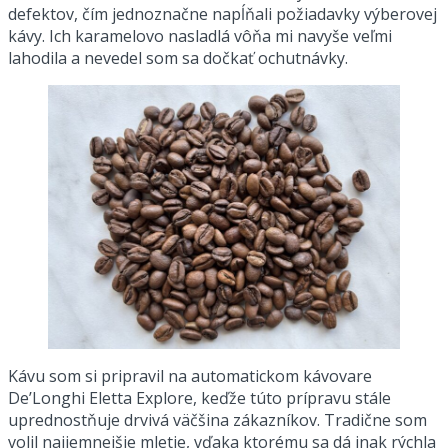
defektov, čím jednoznačne napĺňali požiadavky výberovej
kávy. Ich karamelovo nasladlá vôňa mi navyše veľmi
lahodila a nevedel som sa dočkať ochutnávky.
Kávu som si pripravil na automatickom kávovare
De’Longhi Eletta Explore, keďže túto prípravu stále
uprednostňuje drvivá väčšina zákazníkov. Tradične som
volil najjemnejšie mletie, vďaka ktorému sa dá inak rýchla