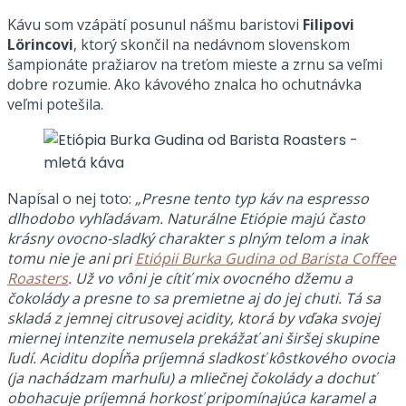
Kávu som vzápätí posunul nášmu baristovi
Filipovi
Lörincovi
, ktorý skončil na nedávnom slovenskom
šampionáte pražiarov na treťom mieste a zrnu sa veľmi
dobre rozumie. Ako kávového znalca ho ochutnávka
veľmi potešila.
Napísal o nej toto:
„Presne tento typ káv na espresso
dlhodobo vyhľadávam. Naturálne Etiópie majú často
krásny ovocno-sladký charakter s plným telom a inak
tomu nie je ani pri
Etiópii Burka Gudina od Barista Coffee
Roasters
. Už vo vôni je cítiť mix ovocného džemu a
čokolády a presne to sa premietne aj do jej chuti. Tá sa
skladá z jemnej citrusovej acidity, ktorá by vďaka svojej
miernej intenzite nemusela prekážať ani širšej skupine
ľudí. Aciditu dopĺňa príjemná sladkosť kôstkového ovocia
(ja nachádzam marhuľu) a mliečnej čokolády a dochuť
obohacuje príjemná horkosť pripomínajúca karamel a