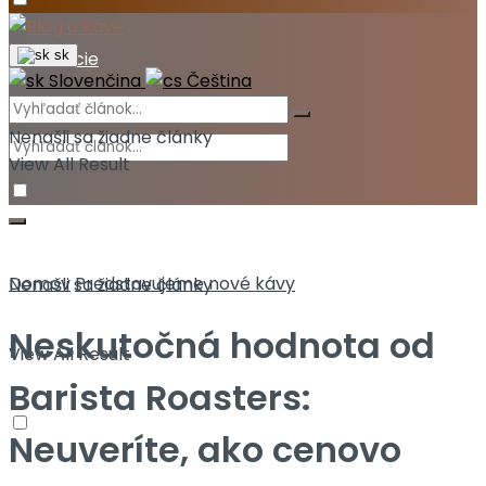
Akcie
sk
Slovenčina
Čeština
Nenašli sa žiadne články
View All Result
Domov
Predstavujeme nové kávy
Nenašli sa žiadne články
Neskutočná hodnota od
View All Result
Barista Roasters:
Neuveríte, ako cenovo