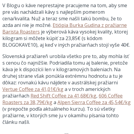
V Blogu o káve neprestajne pracujeme na tom, aby sme
pre vás nachádzali kávy s najlepším pomerom
cena/kvalita. Nuž a teraz sme našli takú bombu, že to
azda ani nie je možné.
Etiópia Burka Gudina z pražiarne
Barista Roasters
je výberová káva vysokej kvality, ktorej
kilogram si môžete kúpiť za 23,85€ (s kódom
BLOGOKAVE10), aj keď v iných pražiarňach stojí vyše 40€.
Slovenská pražiareň urobila všetko pre to, aby mohla ísť
s cenou čo najnižšie. Podriadila tomu aj balenie, pretože
káva je k dispozícii len v kilogramových baleniach. Na
druhej strane však ponúkla extrémnu hodnotu a tu je
dôkaz: rovnakú kávu nájdete v austrálskej pražiarni
Vertue Coffee za 41,01€/kg
a v troch amerických
pražiarňach
Red Shift Coffee za 41,68€/kg
,
606 Coffee
Roasters za 38,79€/kg
a
Alpen Sierra Coffee za 45,54€/kg
(v prepočte podľa aktuálneho kurzu). To sú všetky
pražiarne, v ktorých sme ju v okamihu písania tohto
článku našli.