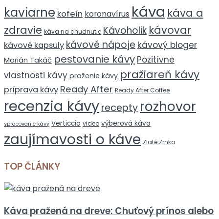
káva
kaviarne
káva a
kofeín
koronavírus
zdravie
kávovar
Kávoholik
káva na chudnutie
kávové nápoje
kávový bloger
kávové kapsuly
pestovanie kávy
Pozitívne
Marián Takáč
pražiareň kávy
vlastnosti kávy
praženie kávy
Ready After
príprava kávy
Ready After Coffee
recenzia kávy
rozhovor
recepty
Verticcio
výberová káva
video
spracovanie kávy
zaujímavosti o káve
Zlaté Zrnko
TOP ČLÁNKY
Káva pražená na dreve: Chuťový prínos alebo