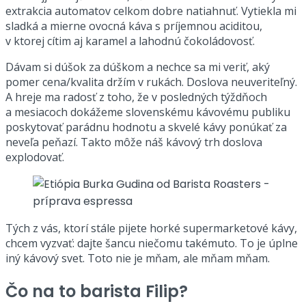
extrakcia automatov celkom dobre natiahnuť. Vytiekla mi
sladká a mierne ovocná káva s príjemnou aciditou,
v ktorej cítim aj karamel a lahodnú čokoládovosť.
Dávam si dúšok za dúškom a nechce sa mi veriť, aký
pomer cena/kvalita držím v rukách. Doslova neuveriteľný.
A hreje ma radosť z toho, že v posledných týždňoch
a mesiacoch dokážeme slovenskému kávovému publiku
poskytovať parádnu hodnotu a skvelé kávy ponúkať za
neveľa peňazí. Takto môže náš kávový trh doslova
explodovať.
Tých z vás, ktorí stále pijete horké supermarketové kávy,
chcem vyzvať: dajte šancu niečomu takémuto. To je úplne
iný kávový svet. Toto nie je mňam, ale mňam mňam.
Čo na to barista Filip?