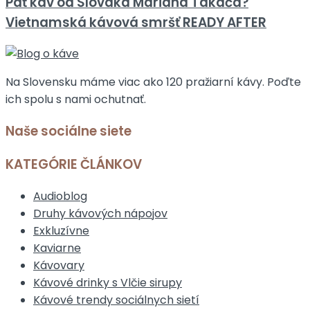
Päť káv od Slováka Mariána Takáča?
Vietnamská kávová smršť READY AFTER
Na Slovensku máme viac ako 120 pražiarní kávy. Poďte
ich spolu s nami ochutnať.
Naše sociálne siete
KATEGÓRIE ČLÁNKOV
Audioblog
Druhy kávových nápojov
Exkluzívne
Kaviarne
Kávovary
Kávové drinky s Vlčie sirupy
Kávové trendy sociálnych sietí