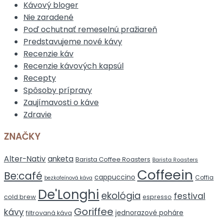
Kávový bloger
Nie zaradené
Poď ochutnať remeselnú pražiareň
Predstavujeme nové kávy
Recenzie káv
Recenzie kávových kapsúl
Recepty
Spôsoby prípravy
Zaujímavosti o káve
Zdravie
ZNAČKY
Alter-Nativ
anketa
Barista Coffee Roasters
Barista Roasters
Coffeein
Be:café
cappuccino
Coffia
bezkofeínová káva
De'Longhi
ekológia
festival
cold brew
espresso
Goriffee
kávy
jednorazové poháre
filtrovaná káva