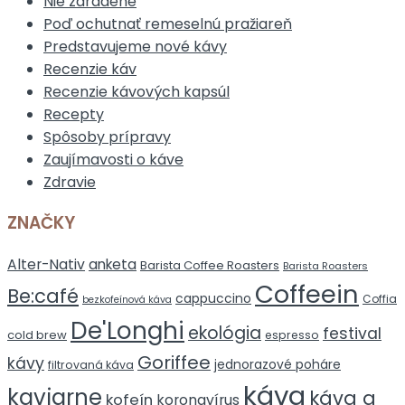
Nie zaradené
Poď ochutnať remeselnú pražiareň
Predstavujeme nové kávy
Recenzie káv
Recenzie kávových kapsúl
Recepty
Spôsoby prípravy
Zaujímavosti o káve
Zdravie
ZNAČKY
Alter-Nativ
anketa
Barista Coffee Roasters
Barista Roasters
Coffeein
Be:café
cappuccino
Coffia
bezkofeínová káva
De'Longhi
ekológia
festival
cold brew
espresso
Goriffee
kávy
jednorazové poháre
filtrovaná káva
káva
kaviarne
káva a
kofeín
koronavírus