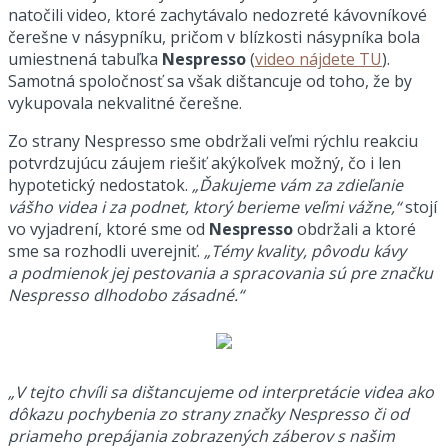
natočili video, ktoré zachytávalo nedozreté kávovníkové
čerešne v násypníku, pričom v blízkosti násypníka bola
umiestnená tabuľka
Nespresso
(
video nájdete TU
).
Samotná spoločnosť sa však dištancuje od toho, že by
vykupovala nekvalitné čerešne.
Zo strany Nespresso sme obdržali veľmi rýchlu reakciu
potvrdzujúcu záujem riešiť akýkoľvek možný, čo i len
hypotetický nedostatok.
„Ďakujeme vám za zdieľanie
vášho videa i za podnet, ktorý berieme veľmi vážne,“
stojí
vo vyjadrení, ktoré sme od
Nespresso
obdržali a ktoré
sme sa rozhodli uverejniť.
„Témy kvality, pôvodu kávy
a podmienok jej pestovania a spracovania sú pre značku
Nespresso dlhodobo zásadné.“
„V tejto chvíli sa dištancujeme od interpretácie videa ako
dôkazu pochybenia zo strany značky Nespresso či od
priameho prepájania zobrazených záberov s našim