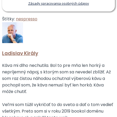
Zásady spracovania osobných údajov
Štítky:
nespresso
Ladislav Király
Káva mi dlho nechutila. Bol to pre mňa len horký a
nepríjemný nápoj, s ktorým som sa nevedel zblížiť. Až
som raz čistou náhodou ochutnal výberovú kávu a
pochopil som, že káva nemusí byť len horká. Káva
môže chutiť.
Veľmi som túžil vykričať to do sveta a dať o tom vedieť
všetkým. Preto som si v roku 2019 bookol doménu