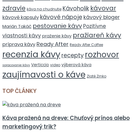
zdravie
kávovar
Kávoholik
káva na chudnutie
kávové nápoje
kávový bloger
kávové kapsuly
pestovanie kávy
Pozitívne
Marián Takáč
pražiareň kávy
vlastnosti kávy
praženie kávy
Ready After
príprava kávy
Ready After Coffee
recenzia kávy
rozhovor
recepty
Verticcio
výberová káva
video
spracovanie kávy
zaujímavosti o káve
Zlaté Zrnko
TOP ČLÁNKY
Káva pražená na dreve: Chuťový prínos alebo
marketingový trik?