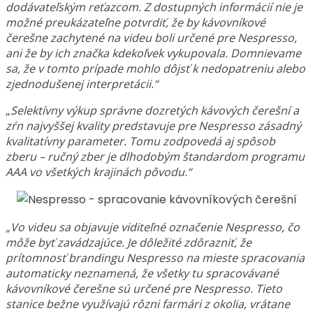
dodávateľským reťazcom. Z dostupných informácií nie je
možné preukázateľne potvrdiť, že by kávovníkové
čerešne zachytené na videu boli určené pre Nespresso,
ani že by ich značka kdekoľvek vykupovala. Domnievame
sa, že v tomto prípade mohlo dôjsť k nedopatreniu alebo
zjednodušenej interpretácii.“
„
Selektívny výkup správne dozretých kávových čerešní a
zŕn najvyššej kvality predstavuje pre Nespresso zásadný
kvalitatívny parameter. Tomu zodpovedá aj spôsob
zberu – ručný zber je dlhodobým štandardom programu
AAA vo všetkých krajinách pôvodu.“
„Vo videu sa objavuje viditeľné označenie Nespresso, čo
môže byť zavádzajúce. Je dôležité zdôrazniť, že
prítomnosť brandingu Nespresso na mieste spracovania
automaticky neznamená, že všetky tu spracovávané
kávovníkové čerešne sú určené pre Nespresso. Tieto
stanice bežne využívajú rôzni farmári z okolia, vrátane