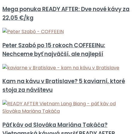
Mega ponuka READY AFTER: Dve nové kávy za
22,05 €/kg
Peter Szabó po 15 rokoch COFFEEINu:
Nechceme byť najväčší, ale najlepší
Kam na kávu v Bratislave? 5 kaviarní, ktoré
stoja za návštevu
Päť káv od Slováka Mariána Takáča?
Vietnamská kávová smršť READY AFTER