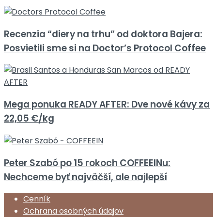
Recenzia “diery na trhu” od doktora Bajera:
Posvietili sme si na Doctor’s Protocol Coffee
Mega ponuka READY AFTER: Dve nové kávy za
22,05 €/kg
Peter Szabó po 15 rokoch COFFEEINu:
Nechceme byť najväčší, ale najlepší
Cenník
Ochrana osobných údajov