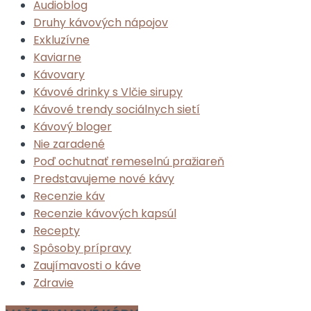
Audioblog
Druhy kávových nápojov
Exkluzívne
Kaviarne
Kávovary
Kávové drinky s Vlčie sirupy
Kávové trendy sociálnych sietí
Kávový bloger
Nie zaradené
Poď ochutnať remeselnú pražiareň
Predstavujeme nové kávy
Recenzie káv
Recenzie kávových kapsúl
Recepty
Spôsoby prípravy
Zaujímavosti o káve
Zdravie