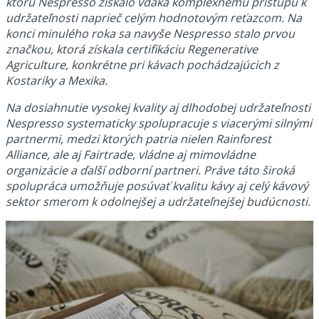
ktorú Nespresso získalo vďaka komplexnému prístupu k
udržateľnosti naprieč celým hodnotovým reťazcom. Na
konci minulého roka sa navyše Nespresso stalo prvou
značkou, ktorá získala certifikáciu Regenerative
Agriculture, konkrétne pri kávach pochádzajúcich z
Kostariky a Mexika.
Na dosiahnutie vysokej kvality aj dlhodobej udržateľnosti
Nespresso systematicky spolupracuje s viacerými silnými
partnermi, medzi ktorých patria nielen Rainforest
Alliance, ale aj Fairtrade, vládne aj mimovládne
organizácie a ďalší odborní partneri. Práve táto široká
spolupráca umožňuje posúvať kvalitu kávy aj celý kávový
sektor smerom k odolnejšej a udržateľnejšej budúcnosti.