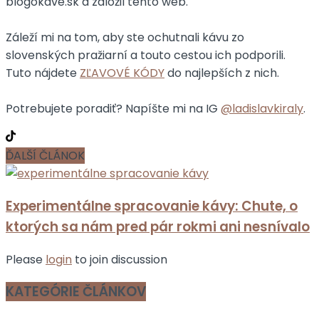
blogokave.sk a založil tento web.
Záleží mi na tom, aby ste ochutnali kávu zo
slovenských pražiarní a touto cestou ich podporili.
Tuto nájdete
ZĽAVOVÉ KÓDY
do najlepších z nich.
Potrebujete poradiť? Napíšte mi na IG
@ladislavkiraly
.
ĎALŠÍ ČLÁNOK
Experimentálne spracovanie kávy: Chute, o
ktorých sa nám pred pár rokmi ani nesnívalo
Please
login
to join discussion
KATEGÓRIE ČLÁNKOV