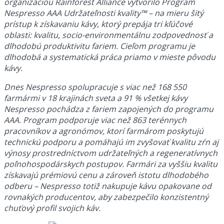
organizáciou Rainforest Alliance vytvorilo Program
Nespresso AAA Udržateľnosti kvality™ – na mieru šitý
prístup k získavaniu kávy, ktorý prepája tri kľúčové
oblasti: kvalitu, socio-environmentálnu zodpovednosť a
dlhodobú produktivitu fariem. Cieľom programu je
dlhodobá a systematická práca priamo v mieste pôvodu
kávy.
Dnes Nespresso spolupracuje s viac než 168 550
farmármi v 18 krajinách sveta a 91 % všetkej kávy
Nespresso pochádza z fariem zapojených do programu
AAA. Program podporuje viac než 863 terénnych
pracovníkov a agronómov, ktorí farmárom poskytujú
technickú podporu a pomáhajú im zvyšovať kvalitu zŕn aj
výnosy prostredníctvom udržateľných a regeneratívnych
poľnohospodárskych postupov. Farmári za vyššiu kvalitu
získavajú prémiovú cenu a zároveň istotu dlhodobého
odberu – Nespresso totiž nakupuje kávu opakovane od
rovnakých producentov, aby zabezpečilo konzistentný
chuťový profil svojich káv.