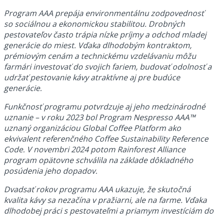
Program AAA prepája environmentálnu zodpovednosť
so sociálnou a ekonomickou stabilitou. Drobných
pestovateľov často trápia nízke príjmy a odchod mladej
generácie do miest. Vďaka dlhodobým kontraktom,
prémiovým cenám a technickému vzdelávaniu môžu
farmári investovať do svojich fariem, budovať odolnosť a
udržať pestovanie kávy atraktívne aj pre budúce
generácie.
Funkčnosť programu potvrdzuje aj jeho medzinárodné
uznanie – v roku 2023 bol Program Nespresso AAA™
uznaný organizáciou Global Coffee Platform ako
ekvivalent referenčného Coffee Sustainability Reference
Code. V novembri 2024 potom Rainforest Alliance
program opätovne schválila na základe dôkladného
posúdenia jeho dopadov.
Dvadsať rokov programu AAA ukazuje, že skutočná
kvalita kávy sa nezačína v pražiarni, ale na farme. Vďaka
dlhodobej práci s pestovateľmi a priamym investíciám do