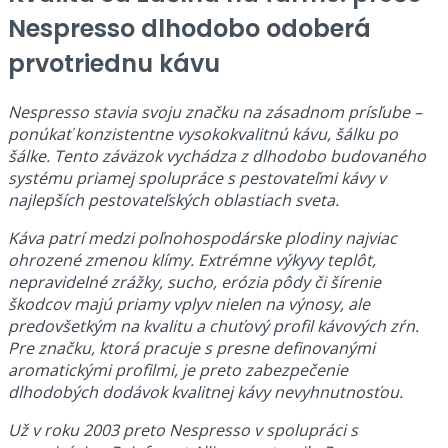
Nespresso dlhodobo odoberá
prvotriednu kávu
Nespresso stavia svoju značku na zásadnom prísľube –
ponúkať konzistentne vysokokvalitnú kávu, šálku po
šálke. Tento záväzok vychádza z dlhodobo budovaného
systému priamej spolupráce s pestovateľmi kávy v
najlepších pestovateľských oblastiach sveta.
Káva patrí medzi poľnohospodárske plodiny najviac
ohrozené zmenou klímy. Extrémne výkyvy teplôt,
nepravidelné zrážky, sucho, erózia pôdy či šírenie
škodcov majú priamy vplyv nielen na výnosy, ale
predovšetkým na kvalitu a chuťový profil kávových zŕn.
Pre značku, ktorá pracuje s presne definovanými
aromatickými profilmi, je preto zabezpečenie
dlhodobých dodávok kvalitnej kávy nevyhnutnosťou.
Už v roku 2003 preto Nespresso v spolupráci s