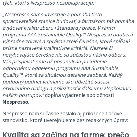
tých, ktorí s Nespresso nespolupracujú.“
„Nespresso samo investuje a pomáha tieto
spracovateľské stanice budovať, a farmárom tak pomáha
zvyšovať kvalitu zberu i štandardy práce. V rámci
programu AAA Sustainable Quality™ Nespresso odoberá
výhradne zdravé a správne zrelé čerešne, ktoré spĺňajú
prísne nastavené kvalitatívne kritériá. Nezrelé či
nevyhovujúce čerešne nie sú súčasťou nášho odberu.
Váš príspevok sme už posunuli na posúdenie
odbornému oddeleniu programu AAA Sustainable
Quality™, ktoré sa situáciou detailne zaoberá. Každý
podobný podnet vnímame ako dôležitú súčasť
otvoreného dialógu a príležitosť k ďalšiemu zlepšovaniu
našich postupov,“
dopĺňa vyjadrenie spoločnosti
Nespresso
.
Nespresso nám súčasne zaslalo aj priložené tlačové
stanovisko, ktoré uverejňujeme bez redakčných úprav:
Kvalita sa začína na farme: prečo