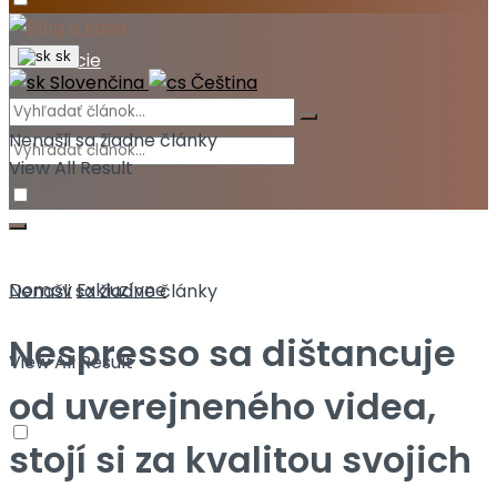
Akcie
sk
Slovenčina
Čeština
Nenašli sa žiadne články
View All Result
Domov
Exkluzívne
Nenašli sa žiadne články
Nespresso sa dištancuje
View All Result
od uverejneného videa,
stojí si za kvalitou svojich