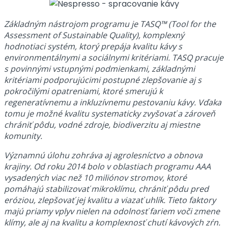
Základným nástrojom programu je TASQ™ (Tool for the
Assessment of Sustainable Quality), komplexný
hodnotiaci systém, ktorý prepája kvalitu kávy s
environmentálnymi a sociálnymi kritériami. TASQ pracuje
s povinnými vstupnými podmienkami, základnými
kritériami podporujúcimi postupné zlepšovanie aj s
pokročilými opatreniami, ktoré smerujú k
regeneratívnemu a inkluzívnemu pestovaniu kávy. Vďaka
tomu je možné kvalitu systematicky zvyšovať a zároveň
chrániť pôdu, vodné zdroje, biodiverzitu aj miestne
komunity.
Významnú úlohu zohráva aj agrolesníctvo a obnova
krajiny. Od roku 2014 bolo v oblastiach programu AAA
vysadených viac než 10 miliónov stromov, ktoré
pomáhajú stabilizovať mikroklímu, chrániť pôdu pred
eróziou, zlepšovať jej kvalitu a viazať uhlík. Tieto faktory
majú priamy vplyv nielen na odolnosť fariem voči zmene
klímy, ale aj na kvalitu a komplexnosť chutí kávových zŕn.