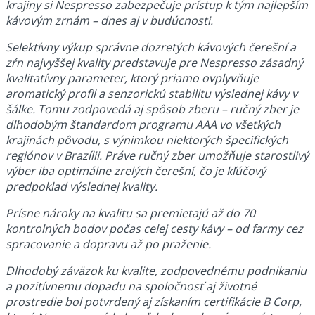
krajiny si Nespresso zabezpečuje prístup k tým najlepším
kávovým zrnám – dnes aj v budúcnosti.
Selektívny výkup správne dozretých kávových čerešní a
zŕn najvyššej kvality predstavuje pre Nespresso zásadný
kvalitatívny parameter, ktorý priamo ovplyvňuje
aromatický profil a senzorickú stabilitu výslednej kávy v
šálke. Tomu zodpovedá aj spôsob zberu – ručný zber je
dlhodobým štandardom programu AAA vo všetkých
krajinách pôvodu, s výnimkou niektorých špecifických
regiónov v Brazílii. Práve ručný zber umožňuje starostlivý
výber iba optimálne zrelých čerešní, čo je kľúčový
predpoklad výslednej kvality.
Prísne nároky na kvalitu sa premietajú až do 70
kontrolných bodov počas celej cesty kávy – od farmy cez
spracovanie a dopravu až po praženie.
Dlhodobý záväzok ku kvalite, zodpovednému podnikaniu
a pozitívnemu dopadu na spoločnosť aj životné
prostredie bol potvrdený aj získaním certifikácie B Corp,