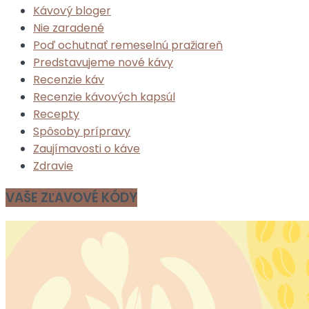
Kávový bloger
Nie zaradené
Poď ochutnať remeselnú pražiareň
Predstavujeme nové kávy
Recenzie káv
Recenzie kávových kapsúl
Recepty
Spôsoby prípravy
Zaujímavosti o káve
Zdravie
VAŠE ZĽAVOVÉ KÓDY