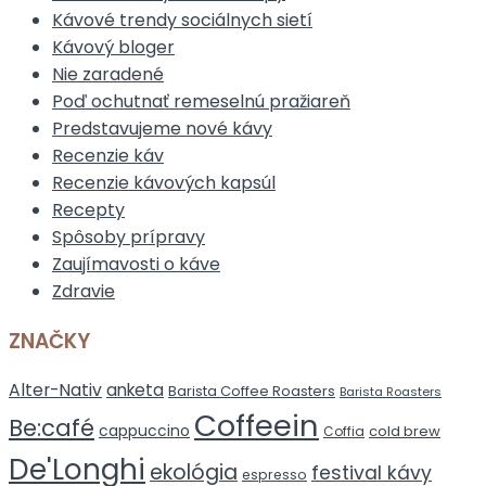
Kávové trendy sociálnych sietí
Kávový bloger
Nie zaradené
Poď ochutnať remeselnú pražiareň
Predstavujeme nové kávy
Recenzie káv
Recenzie kávových kapsúl
Recepty
Spôsoby prípravy
Zaujímavosti o káve
Zdravie
ZNAČKY
Alter-Nativ
anketa
Barista Coffee Roasters
Barista Roasters
Coffeein
Be:café
cappuccino
cold brew
Coffia
De'Longhi
ekológia
festival kávy
espresso