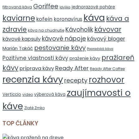
Goriffee
jednorazové poháre
filtrovaná káva
Idylika
káva
kaviarne
káva a
kofeín
koronavírus
zdravie
kávovar
Kávoholik
káva na chudnutie
kávové nápoje
kávový bloger
kávové kapsuly
pestovanie kávy
Marián Takáč
Popradská káva
pražiareň
Pozitívne vlastnosti kávy
praženie kávy
kávy
Ready After
príprava kávy
Ready After Coffee
recenzia kávy
rozhovor
recepty
zaujímavosti o
Verticcio
výberová káva
video
káve
Zlaté Zrnko
TOP ČLÁNKY