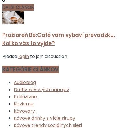
ĎALŠÍ ČLÁNOK
Pražiareň Be:Café vám vybaví prevádzku.
Koľko vás to vyjde?
Please
login
to join discussion
KATEGÓRIE ČLÁNKOV
Audioblog
Druhy kávových nápojov
Exkluzívne
Kaviarne
Kávovary
Kávové drinky s Vlčie sirupy
Kávové trendy sociálnych sietí