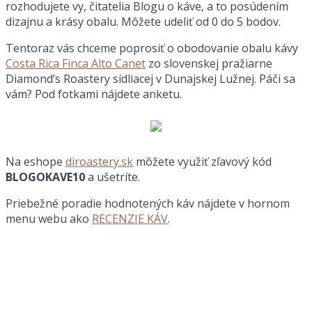
rozhodujete vy, čitatelia Blogu o káve, a to posúdením
dizajnu a krásy obalu. Môžete udeliť od 0 do 5 bodov.
Tentoraz vás chceme poprosiť o obodovanie obalu kávy
Costa Rica Finca Alto Canet
zo slovenskej pražiarne
Diamond’s Roastery sídliacej v Dunajskej Lužnej. Páči sa
vám? Pod fotkami nájdete anketu.
Na eshope
diroastery.sk
môžete využiť zľavový kód
BLOGOKAVE10
a ušetríte.
Priebežné poradie hodnotených káv nájdete v hornom
menu webu ako
RECENZIE KÁV
.