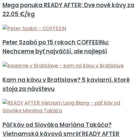
Mega ponuka READY AFTER: Dve nové kávy za
22,05 €/kg
Peter Szabó po 15 rokoch COFFEEINu:
Nechceme byť najväčší, ale najlepší
Kam na kávu v Bratislave? 5 kaviarní, ktoré
stoja za návštevu
Päť káv od Slováka Mariána Takáča?
Vietnamská kávová smršť READY AFTER