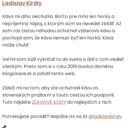
Ladislav Király
Káva mi dlho nechutila. Bol to pre mňa len horký a
nepríjemný nápoj, s ktorým som sa nevedel zblížiť. Až
som raz čistou náhodou ochutnal výberovú kávu a
pochopil som, že káva nemusí byť len horká. Káva
môže chutiť.
Veľmi som túžil vykričať to do sveta a dať o tom vedieť
všetkým. Preto som si v roku 2019 bookol doménu
blogokave.sk a založil tento web.
Záleží mi na tom, aby ste ochutnali kávu zo
slovenských pražiarní a touto cestou ich podporili.
Tuto nájdete
ZĽAVOVÉ KÓDY
do najlepších z nich.
Potrebujete poradiť? Napíšte mi na IG
@ladislavkiraly
.