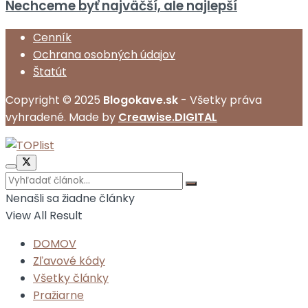
Nechceme byť najväčší, ale najlepší
Cenník
Ochrana osobných údajov
Štatút
Copyright © 2025
Blogokave.sk
- Všetky práva
vyhradené. Made by
Creawise.DIGITAL
Nenašli sa žiadne články
View All Result
DOMOV
Zľavové kódy
Všetky články
Pražiarne