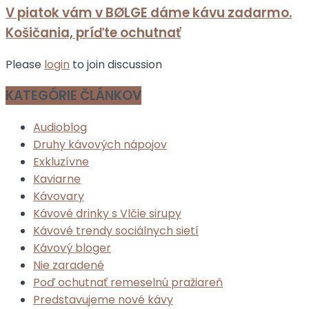
V piatok vám v BØLGE dáme kávu zadarmo.
Košičania, príďte ochutnať
Please
login
to join discussion
KATEGÓRIE ČLÁNKOV
Audioblog
Druhy kávových nápojov
Exkluzívne
Kaviarne
Kávovary
Kávové drinky s Vlčie sirupy
Kávové trendy sociálnych sietí
Kávový bloger
Nie zaradené
Poď ochutnať remeselnú pražiareň
Predstavujeme nové kávy