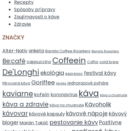
Recepty
Spôsoby prípravy
Zaujímavosti o káve
Zdravie
ZNAČKY
Alter-Nativ
anketa
Barista Coffee Roasters
Barista Roasters
Coffeein
Be:café
cappuccino
cold brew
Coffia
De'Longhi
ekológia
festival kávy
espresso
Goriffee
jednorazové poháre
filtrovaná káva
Idylika
káva
kaviarne
kofeín
koronavírus
káva a chudnutie
káva a zdravie
Kávoholik
káva na chudnutie
kávovar
kávové nápoje
kávový
kávové kapsuly
pestovanie kávy
bloger
Pozitívne
Marián Takáč