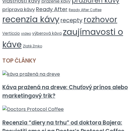
pražiareň kávy
vlastnosti kávy
praženie kávy
Ready After
príprava kávy
Ready After Coffee
recenzia kávy
rozhovor
recepty
zaujímavosti o
Verticcio
výberová káva
video
káve
Zlaté Zrnko
TOP ČLÁNKY
Káva pražená na dreve: Chuťový prínos alebo
marketingový trik?
Recenzia “diery na trhu” od doktora Bajera: