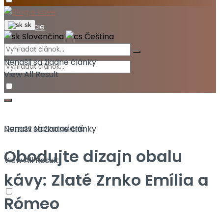
Akcie
sk
Slovenčina
Čeština
Nenašli sa žiadne články
View All Result
Domov
Nie zaradené
Nenašli sa žiadne články
Obodujte dizajn obalu
View All Result
kávy: Zlaté Zrnko Emília a
Rómeo