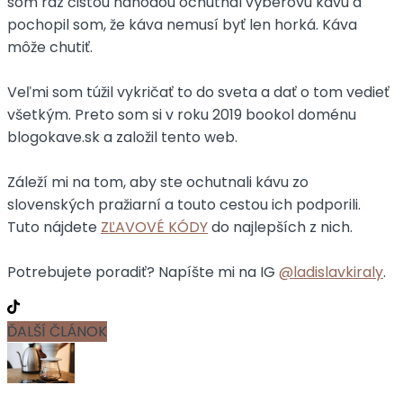
som raz čistou náhodou ochutnal výberovú kávu a
pochopil som, že káva nemusí byť len horká. Káva
môže chutiť.
Veľmi som túžil vykričať to do sveta a dať o tom vedieť
všetkým. Preto som si v roku 2019 bookol doménu
blogokave.sk a založil tento web.
Záleží mi na tom, aby ste ochutnali kávu zo
slovenských pražiarní a touto cestou ich podporili.
Tuto nájdete
ZĽAVOVÉ KÓDY
do najlepších z nich.
Potrebujete poradiť? Napíšte mi na IG
@ladislavkiraly
.
ĎALŠÍ ČLÁNOK