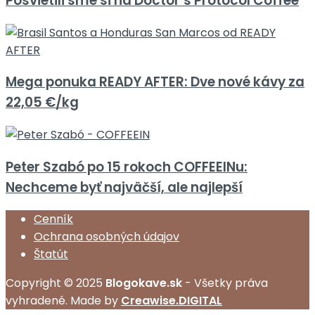
Posvietili sme si na Doctor’s Protocol Coffee
Mega ponuka READY AFTER: Dve nové kávy za
22,05 €/kg
Peter Szabó po 15 rokoch COFFEEINu:
Nechceme byť najväčší, ale najlepší
Cenník
Ochrana osobných údajov
Štatút
Copyright © 2025
Blogokave.sk
- Všetky práva
vyhradené. Made by
Creawise.DIGITAL