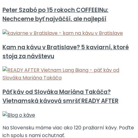
Peter Szabó po 15 rokoch COFFEEINu:
Nechceme byť najväčší, ale najlepší
Kam na kávu v Bratislave? 5 kaviarní, ktoré
stoja za návštevu
Päť káv od Slováka Mariána Takáča?
Vietnamská kávová smršť READY AFTER
Na Slovensku máme viac ako 120 pražiarní kávy. Poďte
ich spolu s nami ochutnať.