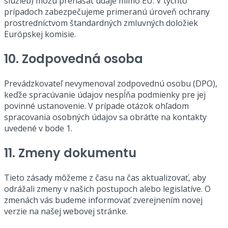
služieb) môžu prenášať údaje mimo EÚ. V týchto
prípadoch zabezpečujeme primeranú úroveň ochrany
prostredníctvom štandardných zmluvných doložiek
Európskej komisie.
10. Zodpovedná osoba
Prevádzkovateľ nevymenoval zodpovednú osobu (DPO),
keďže spracúvanie údajov nespĺňa podmienky pre jej
povinné ustanovenie. V prípade otázok ohľadom
spracovania osobných údajov sa obráťte na kontakty
uvedené v bode 1.
11. Zmeny dokumentu
Tieto zásady môžeme z času na čas aktualizovať, aby
odrážali zmeny v našich postupoch alebo legislatíve. O
zmenách vás budeme informovať zverejnením novej
verzie na našej webovej stránke.