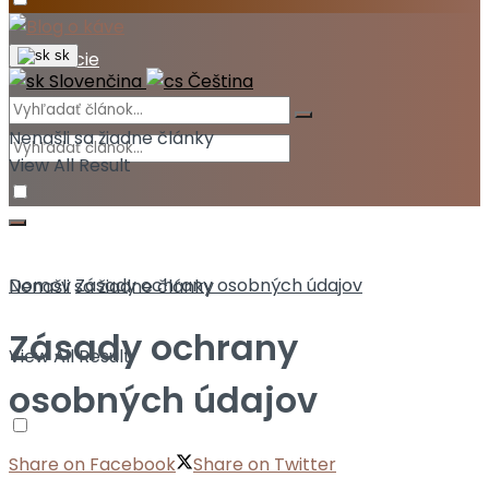
Akcie
sk
Slovenčina
Čeština
Nenašli sa žiadne články
View All Result
Domov
Zásady ochrany osobných údajov
Nenašli sa žiadne články
Zásady ochrany
View All Result
osobných údajov
Share on Facebook
Share on Twitter