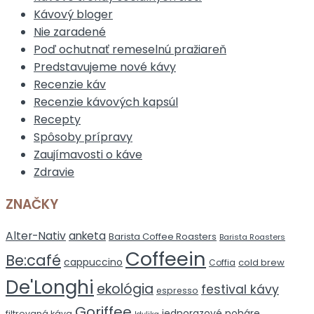
Kávový bloger
Nie zaradené
Poď ochutnať remeselnú pražiareň
Predstavujeme nové kávy
Recenzie káv
Recenzie kávových kapsúl
Recepty
Spôsoby prípravy
Zaujímavosti o káve
Zdravie
ZNAČKY
Alter-Nativ
anketa
Barista Coffee Roasters
Barista Roasters
Coffeein
Be:café
cappuccino
cold brew
Coffia
De'Longhi
ekológia
festival kávy
espresso
Goriffee
jednorazové poháre
filtrovaná káva