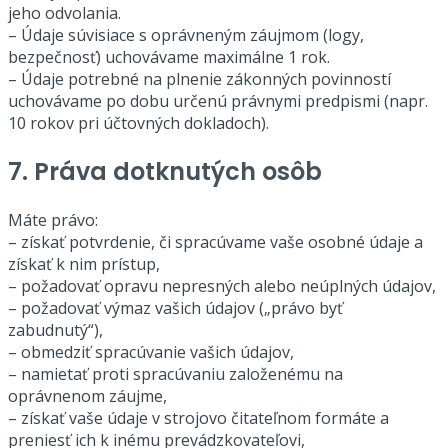
jeho odvolania.
– Údaje súvisiace s oprávneným záujmom (logy,
bezpečnosť) uchovávame maximálne 1 rok.
– Údaje potrebné na plnenie zákonných povinností
uchovávame po dobu určenú právnymi predpismi (napr.
10 rokov pri účtovných dokladoch).
7. Práva dotknutých osôb
Máte právo:
– získať potvrdenie, či spracúvame vaše osobné údaje a
získať k nim prístup,
– požadovať opravu nepresných alebo neúplných údajov,
– požadovať výmaz vašich údajov („právo byť
zabudnutý“),
– obmedziť spracúvanie vašich údajov,
– namietať proti spracúvaniu založenému na
oprávnenom záujme,
– získať vaše údaje v strojovo čitateľnom formáte a
preniesť ich k inému prevádzkovateľovi,