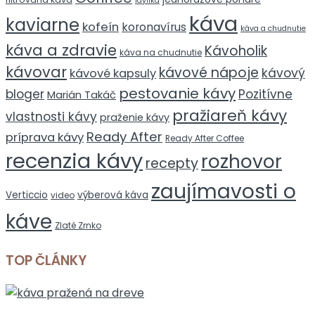
Idylika
káva
kaviarne
kofeín
koronavírus
káva a chudnutie
káva a zdravie
Kávoholik
káva na chudnutie
kávovar
kávové nápoje
kávový
kávové kapsuly
pestovanie kávy
bloger
Pozitívne
Marián Takáč
pražiareň kávy
vlastnosti kávy
praženie kávy
Ready After
príprava kávy
Ready After Coffee
recenzia kávy
rozhovor
recepty
zaujímavosti o
Verticcio
výberová káva
video
káve
Zlaté Zrnko
TOP ČLÁNKY