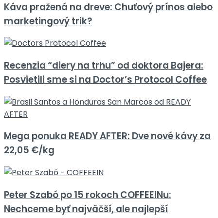
Káva pražená na dreve: Chuťový prínos alebo
marketingový trik?
Recenzia “diery na trhu” od doktora Bajera:
Posvietili sme si na Doctor’s Protocol Coffee
Mega ponuka READY AFTER: Dve nové kávy za
22,05 €/kg
Peter Szabó po 15 rokoch COFFEEINu:
Nechceme byť najväčší, ale najlepší