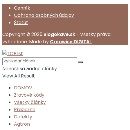
Cenník
Ochrana osobných údajov
Štatút
Copyright © 2025
Blogokave.sk
- Všetky práva
vyhradené. Made by
Creawise.DIGITAL
Nenašli sa žiadne články
View All Result
DOMOV
Zľavové kódy
Všetky články
Pražiarne
Defekty
Agtron