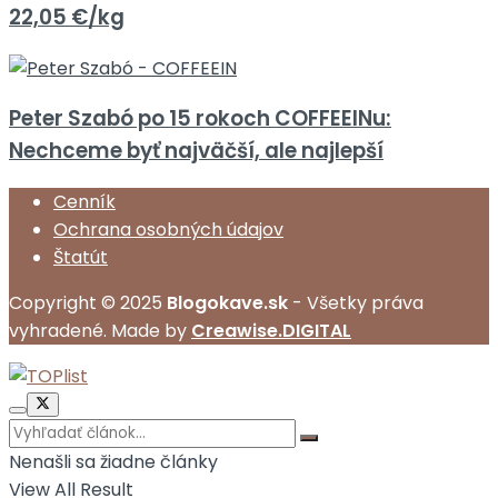
22,05 €/kg
Peter Szabó po 15 rokoch COFFEEINu:
Nechceme byť najväčší, ale najlepší
Cenník
Ochrana osobných údajov
Štatút
Copyright © 2025
Blogokave.sk
- Všetky práva
vyhradené. Made by
Creawise.DIGITAL
Nenašli sa žiadne články
View All Result