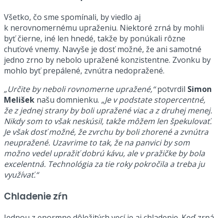
Všetko, čo sme spomínali, by viedlo aj
k nerovnomernému upraženiu. Niektoré zrná by mohli
byť čierne, iné len hnedé, takže by ponúkali rôzne
chuťové vnemy. Navyše je dosť možné, že ani samotné
jedno zrno by nebolo upražené konzistentne. Zvonku by
mohlo byť prepálené, zvnútra nedopražené.
„Určite by neboli rovnomerne upražené,“
potvrdil
Simon
Melišek
našu domnienku.
„Je v podstate stopercentné,
že z jednej strany by boli upražené viac a z druhej menej.
Nikdy som to však neskúsil, takže môžem len špekulovať.
Je však dosť možné, že zvrchu by boli zhorené a zvnútra
neupražené. Uzavrime to tak, že na panvici by som
možno vedel upražiť dobrú kávu, ale v pražičke by bola
excelentná. Technológia za tie roky pokročila a treba ju
využívať.“
Chladenie zŕn
Jednou z enormne dôležitých vecí je aj chladenie. Keď zrná