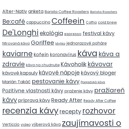
Alter-Nativ
anketa
Barista Coffee Roasters
Barista Roasters
Coffeein
Be:café
cappuccino
cold brew
Coffia
De'Longhi
ekológia
festival kávy
espresso
Goriffee
jednorazové poháre
filtrovaná káva
Idylika
káva
kaviarne
káva a
kofeín
koronavírus
zdravie
kávovar
Kávoholik
káva na chudnutie
kávové nápoje
kávový bloger
kávové kapsuly
pestovanie kávy
Marián Takáč
Popradská káva
pražiareň
Pozitívne vlastnosti kávy
praženie kávy
kávy
Ready After
príprava kávy
Ready After Coffee
recenzia kávy
rozhovor
recepty
zaujímavosti o
Verticcio
výberová káva
video