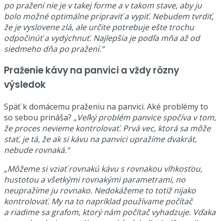
po pražení nie je v takej forme a v takom stave, aby ju
bolo možné optimálne pripraviť a vypiť. Nebudem tvrdiť,
že je vyslovene zlá, ale určite potrebuje ešte trochu
odpočinúť a vydýchnuť. Najlepšia je podľa mňa až od
siedmeho dňa po pražení.“
Praženie kávy na panvici a v
ždy rôzny
výsledok
Späť k domácemu praženiu na panvici. Aké problémy to
so sebou prináša?
„Veľký problém panvice spočíva v tom,
že proces nevieme kontrolovať. Prvá vec, ktorá sa môže
stať, je tá, že ak si kávu na panvici upražíme dvakrát,
nebude rovnaká.“
„Môžeme si vziať rovnakú kávu s rovnakou vlhkosťou,
hustotou a všetkými rovnakými parametrami, no
neupražíme ju rovnako. Nedokážeme to totiž nijako
kontrolovať. My na to napríklad používame počítač
a riadime sa grafom, ktorý nám počítač vyhadzuje. Vďaka