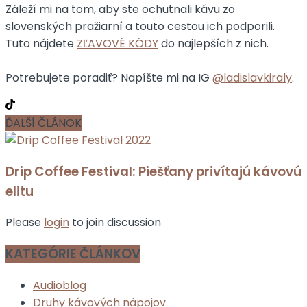
Záleží mi na tom, aby ste ochutnali kávu zo
slovenských pražiarní a touto cestou ich podporili.
Tuto nájdete
ZĽAVOVÉ KÓDY
do najlepších z nich.
Potrebujete poradiť? Napíšte mi na IG
@ladislavkiraly
.
ĎALŠÍ ČLÁNOK
Drip Coffee Festival: Piešťany privítajú kávovú
elitu
Please
login
to join discussion
KATEGÓRIE ČLÁNKOV
Audioblog
Druhy kávových nápojov