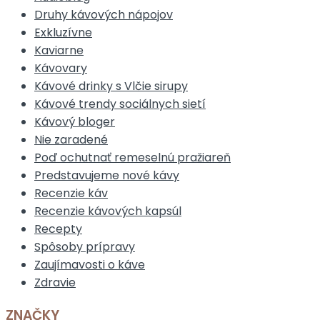
Druhy kávových nápojov
Exkluzívne
Kaviarne
Kávovary
Kávové drinky s Vlčie sirupy
Kávové trendy sociálnych sietí
Kávový bloger
Nie zaradené
Poď ochutnať remeselnú pražiareň
Predstavujeme nové kávy
Recenzie káv
Recenzie kávových kapsúl
Recepty
Spôsoby prípravy
Zaujímavosti o káve
Zdravie
ZNAČKY