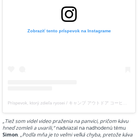
Zobraziť tento príspevok na Instagrame
Príspevok, ktorý zdieľa ryosei / キャンプ アウトドア コーヒー / camping outdoor coffee / (@___ryosei_camp___)
„Tiež som videl video praženia na panvici, pričom kávu
hneď zomleli a uvarili,“
nadviazal na nadhodenú tému
Simon
.
„Podľa mňa je to veľmi veľká chyba, pretože káva