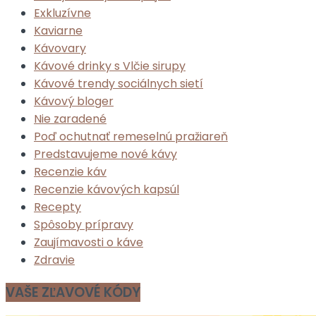
Exkluzívne
Kaviarne
Kávovary
Kávové drinky s Vlčie sirupy
Kávové trendy sociálnych sietí
Kávový bloger
Nie zaradené
Poď ochutnať remeselnú pražiareň
Predstavujeme nové kávy
Recenzie káv
Recenzie kávových kapsúl
Recepty
Spôsoby prípravy
Zaujímavosti o káve
Zdravie
VAŠE ZĽAVOVÉ KÓDY