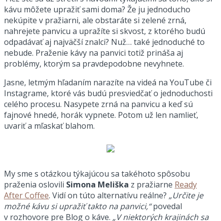
kávu môžete upražiť sami doma? Že ju jednoducho
nekúpite v pražiarni, ale obstaráte si zelené zrná,
nahrejete panvicu a upražíte si skvost, z ktorého budú
odpadávať aj najväčší znalci? Nuž… také jednoduché to
nebude. Praženie kávy na panvici totiž prináša aj
problémy, ktorým sa pravdepodobne nevyhnete.
Jasne, letmým hľadaním narazíte na videá na YouTube či
Instagrame, ktoré vás budú presviedčať o jednoduchosti
celého procesu. Nasypete zrná na panvicu a keď sú
fajnové hnedé, horák vypnete. Potom už len namlieť,
uvariť a mľaskať blahom.
My sme s otázkou týkajúcou sa takéhoto spôsobu
praženia oslovili
Simona Meliška
z pražiarne
Ready
After Coffee
. Vidí on túto alternatívu reálne?
„Určite je
možné kávu si upražiť takto na panvici,“
povedal
v rozhovore pre Blog o káve.
„V niektorých krajinách sa