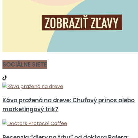
SOCIÁLNE SIETE
Káva pražená na dreve: Chuťový prínos alebo
marketingový trik?
Recenzia “diery na trhu” od doktora Bajera: