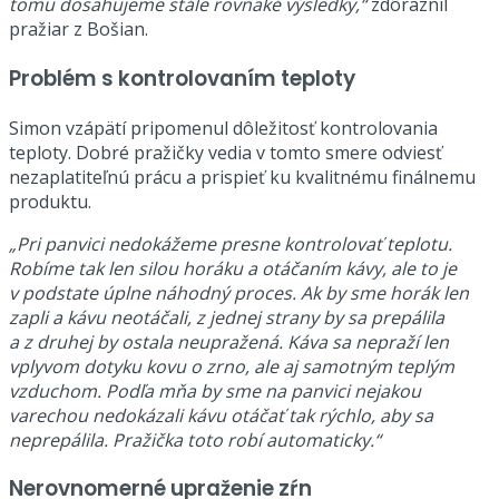
tomu dosahujeme stále rovnaké výsledky,“
zdôraznil
pražiar z Bošian.
Problém s kontrolovaním teploty
Simon vzápätí pripomenul dôležitosť kontrolovania
teploty. Dobré pražičky vedia v tomto smere odviesť
nezaplatiteľnú prácu a prispieť ku kvalitnému finálnemu
produktu.
„Pri panvici nedokážeme presne kontrolovať teplotu.
Robíme tak len silou horáku a otáčaním kávy, ale to je
v podstate úplne náhodný proces. Ak by sme horák len
zapli a kávu neotáčali, z jednej strany by sa prepálila
a z druhej by ostala neupražená. Káva sa nepraží len
vplyvom dotyku kovu o zrno, ale aj samotným teplým
vzduchom. Podľa mňa by sme na panvici nejakou
varechou nedokázali kávu otáčať tak rýchlo, aby sa
neprepálila. Pražička toto robí automaticky.“
Nerovnomerné upraženie zŕn