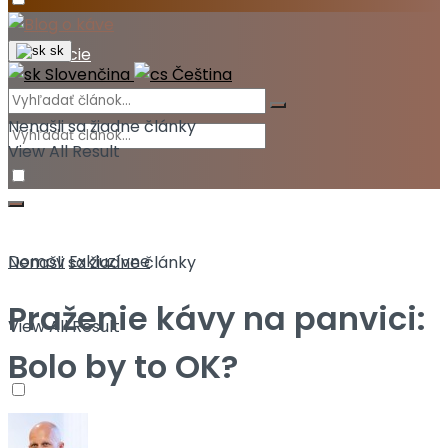
Akcie
sk
Slovenčina
Čeština
Nenašli sa žiadne články
View All Result
Domov
Exkluzívne
Nenašli sa žiadne články
Praženie kávy na panvici:
View All Result
Bolo by to OK?