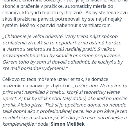
skončia praženie v pražičke, automaticky mieria do
chladiča, ktorý ich teplotu rýchlo zníži. Ak by ste teda kávu
skúsili pražiť na panvici, potrebovali by ste nájsť nejaký
systém. Možno k panvici nabehnúť s ventilátorom.
„Chladenie je veľmi dôležité. Vždy treba nájsť spôsob
ochladenia zŕn. Ak sa to nepodarí, zrná ostanú horúce
a vlastnou teplotou sa budú naďalej pražiť. S veľkou
pravdepodobnosťou by skončili enormne prepražené.
Okrem toho by som si dovolil odhadnúť, že kuchyňu by
ste mali poriadne vydymenú.“
Celkovo to teda môžeme uzavrieť tak, že domáce
praženie na panvici je zbytočné.
„Určite áno. Nemožno to
prirovnať napríklad k chlebu, ktorý si teoreticky vieme
upiecť. Aj tak by však nebol taký dobrý, ako keď ho upečie
profík. Alebo pizza. Tiež si ju upečieme doma, no nebude
taká dobrá ako z profesionálnej pece. No a pri káve je ten
rozdiel ešte markantnejší. Všetko je tu ešte náročnejšie a
komplexnejšie,“
dodal
Simon Melišek
.