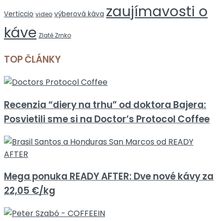
zaujímavosti o
Verticcio
výberová káva
video
káve
Zlaté Zrnko
TOP ČLÁNKY
Recenzia “diery na trhu” od doktora Bajera:
Posvietili sme si na Doctor’s Protocol Coffee
Mega ponuka READY AFTER: Dve nové kávy za
22,05 €/kg