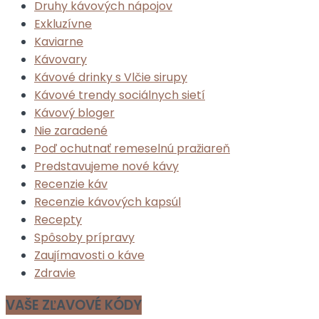
Druhy kávových nápojov
Exkluzívne
Kaviarne
Kávovary
Kávové drinky s Vlčie sirupy
Kávové trendy sociálnych sietí
Kávový bloger
Nie zaradené
Poď ochutnať remeselnú pražiareň
Predstavujeme nové kávy
Recenzie káv
Recenzie kávových kapsúl
Recepty
Spôsoby prípravy
Zaujímavosti o káve
Zdravie
VAŠE ZĽAVOVÉ KÓDY