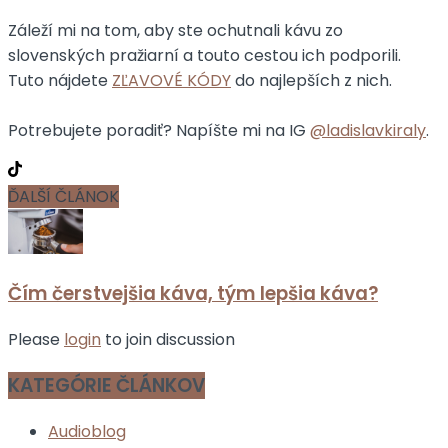
Záleží mi na tom, aby ste ochutnali kávu zo
slovenských pražiarní a touto cestou ich podporili.
Tuto nájdete
ZĽAVOVÉ KÓDY
do najlepších z nich.
Potrebujete poradiť? Napíšte mi na IG
@ladislavkiraly
.
ĎALŠÍ ČLÁNOK
Čím čerstvejšia káva, tým lepšia káva?
Please
login
to join discussion
KATEGÓRIE ČLÁNKOV
Audioblog