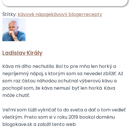
Štítky:
kávové nápoje
kávový bloger
recepty
Ladislav Király
Káva mi dlho nechutila. Bol to pre mňa len horký a
nepríjemný nápoj, s ktorým som sa nevedel zblížiť. Až
som raz čistou náhodou ochutnal výberovú kávu a
pochopil som, že káva nemusí byť len horká. Káva
môže chutiť.
Veľmi som túžil vykričať to do sveta a dať o tom vedieť
všetkým. Preto som si v roku 2019 bookol doménu
blogokave.sk a založil tento web.