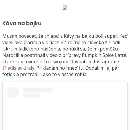
Káva na bajku
Musím povedať, že chlapci z Kávy na bajku boli super. Keď
videli ako žiarim a v očiach 42-ročného človeka zhliadli
iskru mladíckeho nadšenia, ponúkli sa, že mi pomôžu.
Natočili a postrihali video z prípravy Pumpkin Spice Latté,
ktoré som uverejnil na svojom šťavnatom Instagrame
@ladislavkiraly
. Prikladám ho hneď tu. Dodali mi aj pár
fotiek a prezradili, ako to vlastne robia.