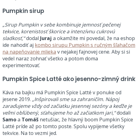
Pumpkin sirup
„Sirup Pumpkin v sebe kombinuje jemnosť pečenej
tekvice, korenistosť škorice a intenzívnu cukrovú
sladkosť,“
dodal
Juraj
a okamžite mi povedal, že na eshop
ide nahodiť aj
kombo sirupu Pumpkin s ručným šľahačom
na napeňovanie mlieka
v nejakej fajnovej cene. Aby si si
vedel naraz zohnať všetko a potom doma
experimentovať.
Pumpkin Spice Latté ako jesenno-zimný drink
Káva na bajku má Pumpkin Spice Latté v ponuke od
jesene 2019.
„Inšpirovali sme sa zahraničím. Nápoj
zaraďujeme vždy od začiatku jesennej sezóny a keďže je
veľmi obľúbený, sťahujeme ho až začiatkom jari,“
dodali
Samo
a
Tomáš
netušiac, že hlavný boom Pumpkin Spice
Latté príde až po tomto poste. Spolu vypijeme všetky
tekvice. Na to vezmi jed.