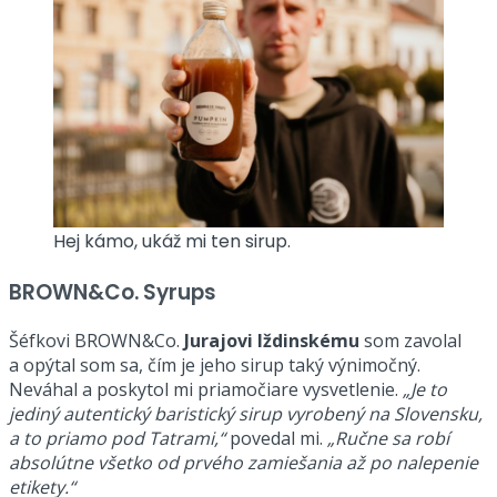
Hej kámo, ukáž mi ten sirup.
BROWN&Co. Syrups
Šéfkovi BROWN&Co.
Jurajovi Iždinskému
som zavolal
a opýtal som sa, čím je jeho sirup taký výnimočný.
Neváhal a poskytol mi priamočiare vysvetlenie.
„Je to
jediný autentický baristický sirup vyrobený na Slovensku,
a to priamo pod Tatrami,“
povedal mi.
„Ručne sa robí
absolútne všetko od prvého zamiešania až po nalepenie
etikety.“