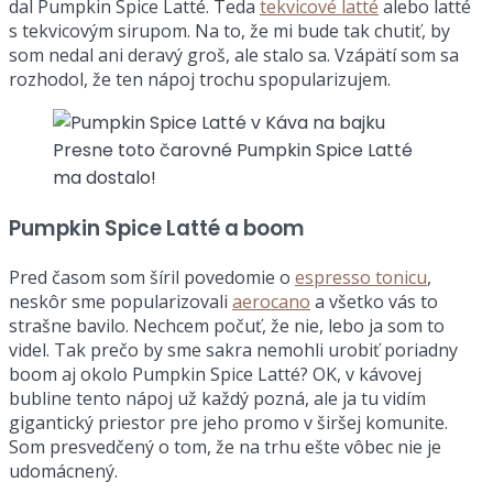
dal Pumpkin Spice Latté. Teda
tekvicové latté
alebo latté
s tekvicovým sirupom. Na to, že mi bude tak chutiť, by
som nedal ani deravý groš, ale stalo sa. Vzápätí som sa
rozhodol, že ten nápoj trochu spopularizujem.
Presne toto čarovné Pumpkin Spice Latté
ma dostalo!
Pumpkin Spice Latté a boom
Pred časom som šíril povedomie o
espresso tonicu
,
neskôr sme popularizovali
aerocano
a všetko vás to
strašne bavilo. Nechcem počuť, že nie, lebo ja som to
videl. Tak prečo by sme sakra nemohli urobiť poriadny
boom aj okolo Pumpkin Spice Latté? OK, v kávovej
bubline tento nápoj už každý pozná, ale ja tu vidím
gigantický priestor pre jeho promo v širšej komunite.
Som presvedčený o tom, že na trhu ešte vôbec nie je
udomácnený.