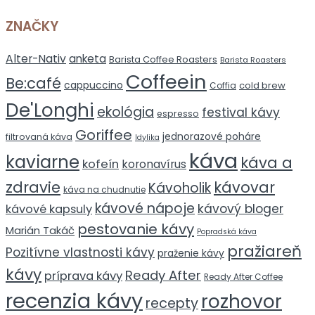
ZNAČKY
Alter-Nativ
anketa
Barista Coffee Roasters
Barista Roasters
Coffeein
Be:café
cappuccino
cold brew
Coffia
De'Longhi
ekológia
festival kávy
espresso
Goriffee
jednorazové poháre
filtrovaná káva
Idylika
káva
kaviarne
káva a
kofeín
koronavírus
zdravie
kávovar
Kávoholik
káva na chudnutie
kávové nápoje
kávový bloger
kávové kapsuly
pestovanie kávy
Marián Takáč
Popradská káva
pražiareň
Pozitívne vlastnosti kávy
praženie kávy
kávy
Ready After
príprava kávy
Ready After Coffee
recenzia kávy
rozhovor
recepty