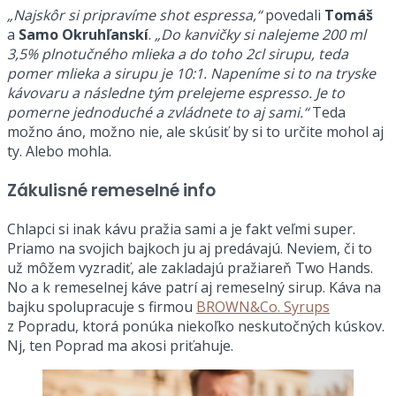
„Najskôr si pripravíme shot espressa,“
povedali
Tomáš
a
Samo Okruhľanskí
.
„Do kanvičky si nalejeme 200 ml
3,5% plnotučného mlieka a do toho 2cl sirupu, teda
pomer mlieka a sirupu je 10:1. Napeníme si to na tryske
kávovaru a následne tým prelejeme espresso. Je to
pomerne jednoduché a zvládnete to aj sami.“
Teda
možno áno, možno nie, ale skúsiť by si to určite mohol aj
ty. Alebo mohla.
Zákulisné remeselné info
Chlapci si inak kávu pražia sami a je fakt veľmi super.
Priamo na svojich bajkoch ju aj predávajú. Neviem, či to
už môžem vyzradiť, ale zakladajú pražiareň Two Hands.
No a k remeselnej káve patrí aj remeselný sirup. Káva na
bajku spolupracuje s firmou
BROWN&Co. Syrups
z Popradu, ktorá ponúka niekoľko neskutočných kúskov.
Nj, ten Poprad ma akosi priťahuje.