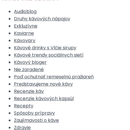
Audioblog
Druhy kávových nápojov
Exkluzívne
Kaviarne
Kávovary
Kávové drinky s Vlčie sirupy
Kávové trendy sociálnych sietí
Kávový bloger
Nie zaradené
Poď ochutnať remeselnú pražiareň
Predstavujeme nové kávy
Recenzie káv
Recenzie kávových kapsúl
Recepty
Spôsoby prípravy
Zaujímavosti o káve
Zdravie