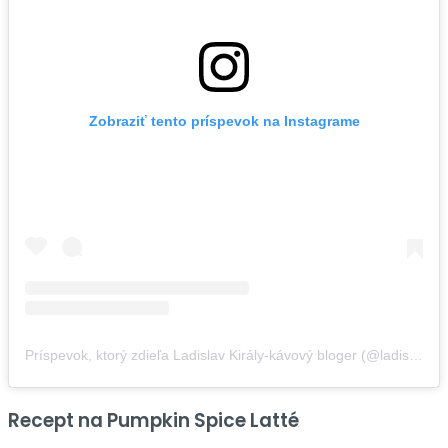
Zobraziť tento príspevok na Instagrame
Príspevok, ktorý zdieľa Ladislav Király-kávový bloger (@ladislavkiraly)
Recept na Pumpkin Spice Latté