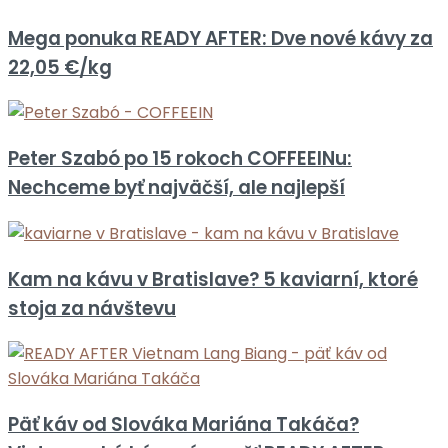
Mega ponuka READY AFTER: Dve nové kávy za
22,05 €/kg
Peter Szabó po 15 rokoch COFFEEINu:
Nechceme byť najväčší, ale najlepší
Kam na kávu v Bratislave? 5 kaviarní, ktoré
stoja za návštevu
Päť káv od Slováka Mariána Takáča?