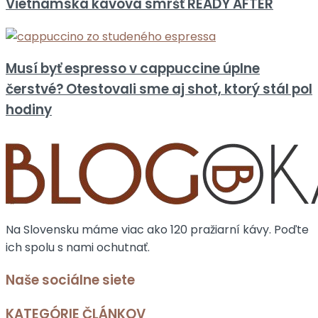
Vietnamská kávová smršť READY AFTER
Musí byť espresso v cappuccine úplne
čerstvé? Otestovali sme aj shot, ktorý stál pol
hodiny
Na Slovensku máme viac ako 120 pražiarní kávy. Poďte
ich spolu s nami ochutnať.
Naše sociálne siete
KATEGÓRIE ČLÁNKOV