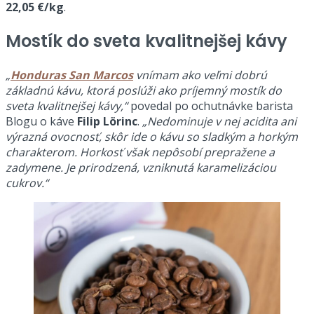
22,05 €/kg
.
Mostík do sveta kvalitnejšej kávy
„
Honduras San Marcos
vnímam ako veľmi dobrú
základnú kávu, ktorá poslúži ako príjemný mostík do
sveta kvalitnejšej kávy,“
povedal po ochutnávke barista
Blogu o káve
Filip Lörinc
.
„Nedominuje v nej acidita ani
výrazná ovocnosť, skôr ide o kávu so sladkým a horkým
charakterom. Horkosť však nepôsobí prepražene a
zadymene. Je prirodzená, vzniknutá karamelizáciou
cukrov.“