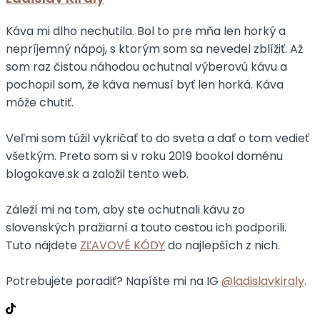
Káva mi dlho nechutila. Bol to pre mňa len horký a
nepríjemný nápoj, s ktorým som sa nevedel zblížiť. Až
som raz čistou náhodou ochutnal výberovú kávu a
pochopil som, že káva nemusí byť len horká. Káva
môže chutiť.
Veľmi som túžil vykričať to do sveta a dať o tom vedieť
všetkým. Preto som si v roku 2019 bookol doménu
blogokave.sk a založil tento web.
Záleží mi na tom, aby ste ochutnali kávu zo
slovenských pražiarní a touto cestou ich podporili.
Tuto nájdete
ZĽAVOVÉ KÓDY
do najlepších z nich.
Potrebujete poradiť? Napíšte mi na IG
@ladislavkiraly
.