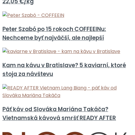
22,05 €/kg
Peter Szabó po 15 rokoch COFFEEINu:
Nechceme byť najväčší, ale najlepší
Kam na kávu v Bratislave? 5 kaviarní, ktoré
stoja za návštevu
Päť káv od Slováka Mariána Takáča?
Vietnamská kávová smršť READY AFTER