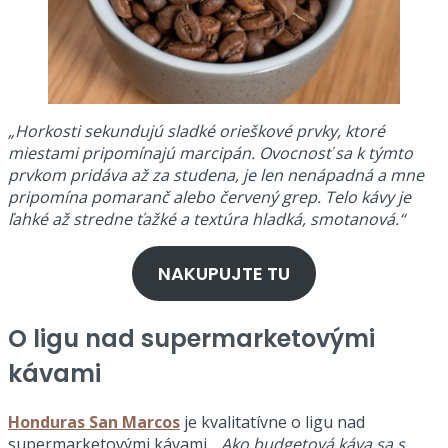
„Horkosti sekundujú sladké orieškové prvky, ktoré
miestami pripomínajú marcipán. Ovocnosť sa k týmto
prvkom pridáva až za studena, je len nenápadná a mne
pripomína pomaranč alebo červený grep. Telo kávy je
ľahké až stredne ťažké a textúra hladká, smotanová.“
NAKUPUJTE TU
O ligu nad supermarketovými
kávami
Honduras San Marcos
je kvalitatívne o ligu nad
supermarketovými kávami.
„Ako budgetová káva sa s