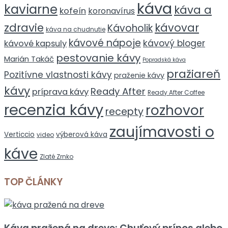
káva
kaviarne
káva a
kofeín
koronavírus
zdravie
kávovar
Kávoholik
káva na chudnutie
kávové nápoje
kávový bloger
kávové kapsuly
pestovanie kávy
Marián Takáč
Popradská káva
pražiareň
Pozitívne vlastnosti kávy
praženie kávy
kávy
Ready After
príprava kávy
Ready After Coffee
recenzia kávy
rozhovor
recepty
zaujímavosti o
Verticcio
výberová káva
video
káve
Zlaté Zrnko
TOP ČLÁNKY