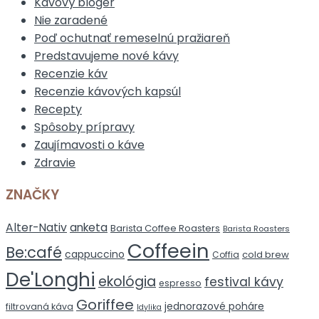
Kávový bloger
Nie zaradené
Poď ochutnať remeselnú pražiareň
Predstavujeme nové kávy
Recenzie káv
Recenzie kávových kapsúl
Recepty
Spôsoby prípravy
Zaujímavosti o káve
Zdravie
ZNAČKY
Alter-Nativ
anketa
Barista Coffee Roasters
Barista Roasters
Coffeein
Be:café
cappuccino
cold brew
Coffia
De'Longhi
ekológia
festival kávy
espresso
Goriffee
jednorazové poháre
filtrovaná káva
Idylika