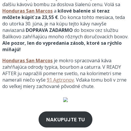
ďalšiu kávovú bombu za doslova šialenú cenu. Volá sa
Honduras San Marcos
a
kilové balenie si teraz
môžete kúpiť za 23,55 €
. Do konca tohto mesiaca, teda
do utorka 30. júna, je na kúpu tejto kávy navyše
naviazaná
DOPRAVA ZADARMO
do boxov cez službu
Balíkovo zahŕňajúcu mnoho rôznych doručovacích boxov.
Ale pozor, len do vypredania zásob, ktoré sa rýchlo
míňajú!
Honduras San Marcos
je mokro spracovaná káva
zahŕňajúca odrody typica, bourbon a caturra. V READY
AFTER ju napražili pomerne svetlo, na kolorimetri sme
namerali niečo vyše
91 Agtronov
. Vďaka tomu boli v zrne
do veľkej miery zachované pôvodné chute.
NAKUPUJTE TU