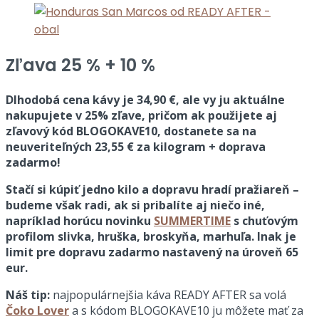
Zľava 25 % + 10 %
Dlhodobá cena kávy je 34,90 €, ale vy ju aktuálne
nakupujete v 25% zľave, pričom ak použijete aj
zľavový kód BLOGOKAVE10, dostanete sa na
neuveriteľných 23,55 € za kilogram + doprava
zadarmo!
Stačí si kúpiť jedno kilo a dopravu hradí pražiareň –
budeme však radi, ak si pribalíte aj niečo iné,
napríklad horúcu novinku
SUMMERTIME
s chuťovým
profilom slivka, hruška, broskyňa, marhuľa. Inak je
limit pre dopravu zadarmo nastavený na úroveň 65
eur.
Náš tip:
najpopulárnejšia káva READY AFTER sa volá
Čoko Lover
a s kódom BLOGOKAVE10 ju môžete mať za