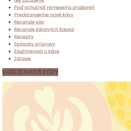
Nie zaradené
Poď ochutnať remeselnú pražiareň
Predstavujeme nové kávy
Recenzie káv
Recenzie kávových kapsúl
Recepty
Spôsoby prípravy
Zaujímavosti o káve
Zdravie
VAŠE ZĽAVOVÉ KÓDY