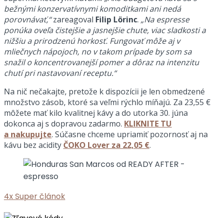
bežnými konzervatívnymi komoditkami ani nedá
porovnávať,“
zareagoval
Filip Lörinc
.
„Na espresse
ponúka oveľa čistejšie a jasnejšie chute, viac sladkosti a
nižšiu a prirodzenú horkosť. Fungovať môže aj v
mliečnych nápojoch, no v takom prípade by som sa
snažil o koncentrovanejší pomer a dôraz na intenzitu
chutí pri nastavovaní receptu.“
Na nič nečakajte, pretože k dispozícii je len obmedzené
množstvo zásob, ktoré sa veľmi rýchlo míňajú. Za 23,55 €
môžete mať kilo kvalitnej kávy a do utorka 30. júna
dokonca aj s dopravou zadarmo.
KLIKNITE TU
a nakupujte
. Súčasne chceme upriamiť pozornosť aj na
kávu bez acidity
ČOKO Lover za 22,05 €
.
4x
Super článok