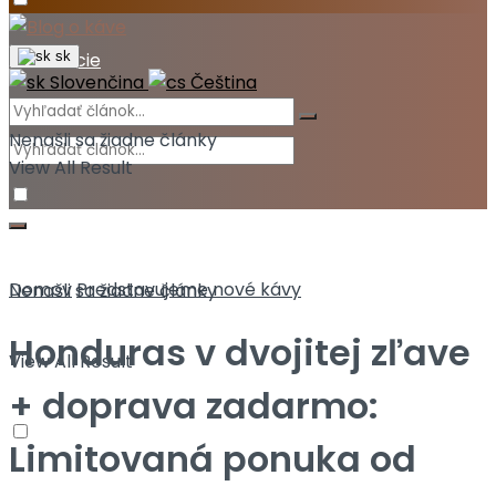
Akcie
sk
Slovenčina
Čeština
Nenašli sa žiadne články
View All Result
Domov
Predstavujeme nové kávy
Nenašli sa žiadne články
Honduras v dvojitej zľave
View All Result
+ doprava zadarmo:
Limitovaná ponuka od