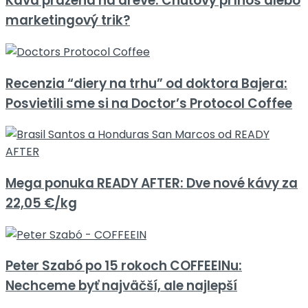
Káva pražená na dreve: Chuťový prínos alebo
marketingový trik?
Recenzia “diery na trhu” od doktora Bajera:
Posvietili sme si na Doctor’s Protocol Coffee
Mega ponuka READY AFTER: Dve nové kávy za
22,05 €/kg
Peter Szabó po 15 rokoch COFFEEINu:
Nechceme byť najväčší, ale najlepší