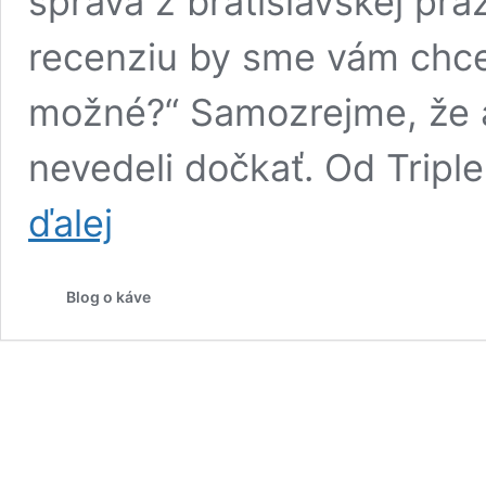
správa z bratislavskej pra
recenziu by sme vám chcel
možné?“ Samozrejme, že á
nevedeli dočkať. Od Tripl
Recenzia
ďalej
Guatemaly
Kimono
od
Blog o káve
Triple
Five:
Zamatová
a
hebká
lahodnosť
na
odpadnutie