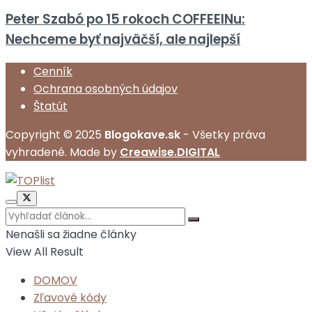
Peter Szabó po 15 rokoch COFFEEINu:
Nechceme byť najväčší, ale najlepší
Cenník
Ochrana osobných údajov
Štatút
Copyright © 2025
Blogokave.sk
- Všetky práva
vyhradené. Made by
Creawise.DIGITAL
Nenašli sa žiadne články
View All Result
DOMOV
Zľavové kódy