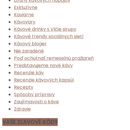
Druhy kávových nápojov
Exkluzívne
Kaviarne
Kávovary
Kávové drinky s Vlčie sirupy
Kávové trendy sociálnych sietí
Kávový bloger
Nie zaradené
Poď ochutnať remeselnú pražiareň
Predstavujeme nové kávy
Recenzie káv
Recenzie kávových kapsúl
Recepty
Spôsoby prípravy
Zaujímavosti o káve
Zdravie
VAŠE ZĽAVOVÉ KÓDY