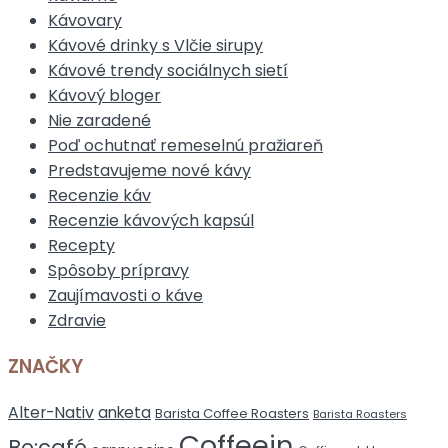
Kávovary
Kávové drinky s Vlčie sirupy
Kávové trendy sociálnych sietí
Kávový bloger
Nie zaradené
Poď ochutnať remeselnú pražiareň
Predstavujeme nové kávy
Recenzie káv
Recenzie kávových kapsúl
Recepty
Spôsoby prípravy
Zaujímavosti o káve
Zdravie
ZNAČKY
Alter-Nativ
anketa
Barista Coffee Roasters
Barista Roasters
Coffeein
Be:café