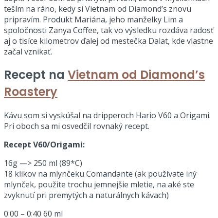
teším na ráno, kedy si Vietnam od Diamond’s znovu
pripravím. Produkt Mariána, jeho manželky Lim a
spoločnosti Zanya Coffee, tak vo výsledku rozdáva radosť
aj o tisíce kilometrov ďalej od mestečka Dalat, kde vlastne
začal vznikať.
Recept na
Vietnam od Diamond’s
Roastery
Kávu som si vyskúšal na dripperoch Hario V60 a Origami.
Pri oboch sa mi osvedčil rovnaký recept.
Recept V60/Origami:
16g —> 250 ml (89*C)
18 klikov na mlynčeku Comandante (ak používate iný
mlynček, použite trochu jemnejšie mletie, na aké ste
zvyknutí pri premytých a naturálnych kávach)
0:00 – 0:40 60 ml