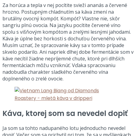
Za horúca a tepla v nej pocítite svieži ananás a červené
hrozno. Postupným chladnutím sa káva zmení na
brutálny ovocný kompót. Kompót? Vlastne nie, skôr
sangriu plnú ovocia. Na jazyku pocítite červené víno
spolu s višňovým kompótom a zrelými lesnými jahodami.
Káva je úplne bez horkosti s dochuťou červeného vína.
Musím uznať, že spracovanie kávy sa v tomto prípade
skvelo podarilo. Ani napriek dlhej dobe fermentácie som v
káve necítil žiadne nepríjemné chute, ktoré pri dlhších
fermentáciach môžu vzniknúť. Vďaka spracovaniu
nadobudla charakter sladkého červeného vína
doplneného o zrelé ovocie.
Káva, ktorej som sa nevedel dopiť
Ja som sa tohto nadupaného lotu jednoducho nevedel
dopiť. Večer som sa prichytil pri tom, že sa v myšlienkach