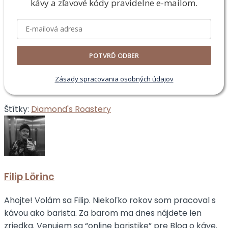
kávy a zľavové
kódy pravidelne e-mailom.
POTVRĎ ODBER
Zásady spracovania osobných údajov
Štítky:
Diamond's Roastery
Filip Lörinc
Ahojte! Volám sa Filip. Niekoľko rokov som pracoval s
kávou ako barista. Za barom ma dnes nájdete len
zriedka. Venujem sa “online baristike” pre Blog o káve.