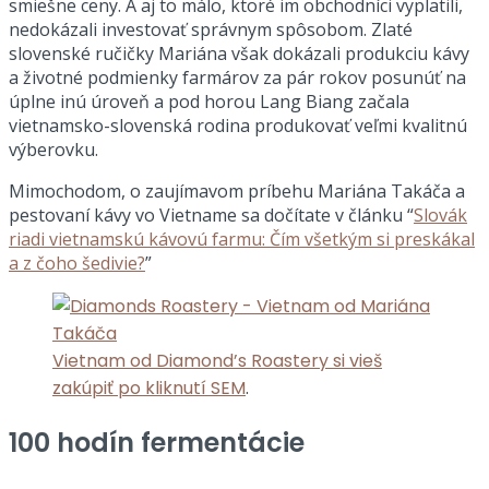
smiešne ceny. A aj to málo, ktoré im obchodníci vyplatili,
nedokázali investovať správnym spôsobom. Zlaté
slovenské ručičky Mariána však dokázali produkciu kávy
a životné podmienky farmárov za pár rokov posunúť na
úplne inú úroveň a pod horou Lang Biang začala
vietnamsko-slovenská rodina produkovať veľmi kvalitnú
výberovku.
Mimochodom, o zaujímavom príbehu Mariána Takáča a
pestovaní kávy vo Vietname sa dočítate v článku “
Slovák
riadi vietnamskú kávovú farmu: Čím všetkým si preskákal
a z čoho šedivie?
”
Vietnam od Diamond’s Roastery si vieš
zakúpiť po kliknutí SEM
.
100 hodín fermentácie