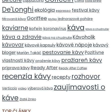
cappuccino
cold brew
Coffia
De'Longhi
ekológia
festival kávy
espresso
Goriffee
jednorazové poháre
filtrovaná káva
Idylika
káva
kaviarne
kofeín
koronavírus
káva a chudnutie
káva a zdravie
Kávoholik
káva na chudnutie
kávovar
kávové nápoje
kávový
kávové kapsuly
pestovanie kávy
bloger
Pozitívne
Marián Takáč
pražiareň kávy
vlastnosti kávy
praženie kávy
Ready After
príprava kávy
Ready After Coffee
recenzia kávy
rozhovor
recepty
zaujímavosti o
Verticcio
výberová káva
video
káve
Zlaté Zrnko
TOP ČLÁNKY