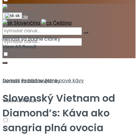
Akcie
sk
Slovenčina
Čeština
Nenašli sa žiadne články
View All Result
Domov
Predstavujeme nové kávy
Nenašli sa žiadne články
Slovenský Vietnam od
View All Result
Diamond’s: Káva ako
sangria plná ovocia