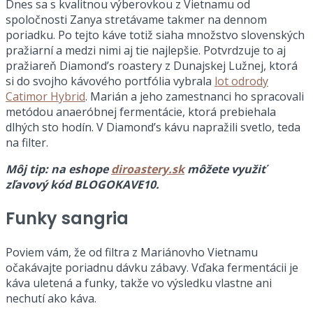
Dnes sa s kvalitnou výberovkou z Vietnamu od
spoločnosti Zanya stretávame takmer na dennom
poriadku. Po tejto káve totiž siaha množstvo slovenských
pražiarní a medzi nimi aj tie najlepšie. Potvrdzuje to aj
pražiareň Diamond’s roastery z Dunajskej Lužnej, ktorá
si do svojho kávového portfólia vybrala
lot odrody
Catimor Hybrid
. Marián a jeho zamestnanci ho spracovali
metódou anaeróbnej fermentácie, ktorá prebiehala
dlhých sto hodín. V Diamond’s kávu napražili svetlo, teda
na filter.
Môj tip: na eshope
diroastery.sk
môžete využiť
zľavový kód BLOGOKAVE10.
Funky sangria
Poviem vám, že od filtra z Mariánovho Vietnamu
očakávajte poriadnu dávku zábavy. Vďaka fermentácii je
káva uletená a funky, takže vo výsledku vlastne ani
nechutí ako káva.