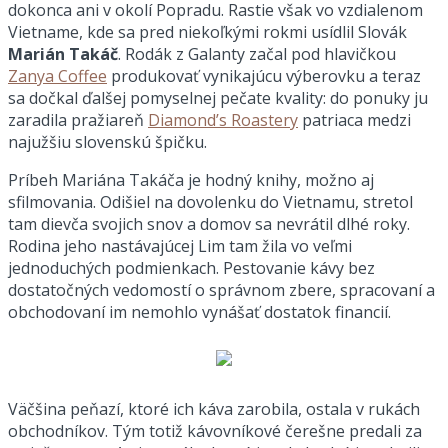
dokonca ani v okolí Popradu. Rastie však vo vzdialenom
Vietname, kde sa pred niekoľkými rokmi usídlil Slovák
Marián Takáč
. Rodák z Galanty začal pod hlavičkou
Zanya Coffee
produkovať vynikajúcu výberovku a teraz
sa dočkal ďalšej pomyselnej pečate kvality: do ponuky ju
zaradila pražiareň
Diamond’s Roastery
patriaca medzi
najužšiu slovenskú špičku.
Príbeh Mariána Takáča je hodný knihy, možno aj
sfilmovania. Odišiel na dovolenku do Vietnamu, stretol
tam dievča svojich snov a domov sa nevrátil dlhé roky.
Rodina jeho nastávajúcej Lim tam žila vo veľmi
jednoduchých podmienkach. Pestovanie kávy bez
dostatočných vedomostí o správnom zbere, spracovaní a
obchodovaní im nemohlo vynášať dostatok financií.
Väčšina peňazí, ktoré ich káva zarobila, ostala v rukách
obchodníkov. Tým totiž kávovníkové čerešne predali za