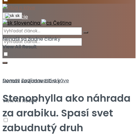
Akcie
sk
Slovenčina
Čeština
Nenašli sa žiadne články
View All Result
Domov
Zaujímavosti o káve
Nenašli sa žiadne články
Stenophylla ako náhrada
View All Result
za arabiku. Spasí svet
zabudnutý druh