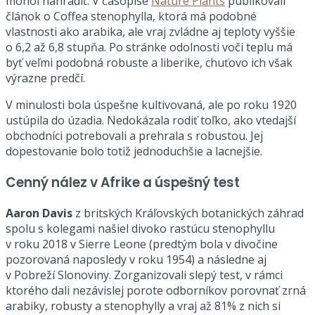
mohol nahradiť. V časopise
Nature Plants
publikovali
článok o Coffea stenophylla, ktorá má podobné
vlastnosti ako arabika, ale vraj zvládne aj teploty vyššie
o 6,2 až 6,8 stupňa. Po stránke odolnosti voči teplu má
byť veľmi podobná robuste a liberike, chuťovo ich však
výrazne predčí.
V minulosti bola úspešne kultivovaná, ale po roku 1920
ustúpila do úzadia. Nedokázala rodiť toľko, ako vtedajší
obchodníci potrebovali a prehrala s robustou. Jej
dopestovanie bolo totiž jednoduchšie a lacnejšie.
Cenný nález v Afrike a úspešný test
Aaron Davis
z britských Kráľovských botanických záhrad
spolu s kolegami našiel divoko rastúcu stenophyllu
v roku 2018 v Sierre Leone (predtým bola v divočine
pozorovaná naposledy v roku 1954) a následne aj
v Pobreží Slonoviny. Zorganizovali slepý test, v rámci
ktorého dali nezávislej porote odborníkov porovnať zrná
arabiky, robusty a stenophylly a vraj až 81% z nich si