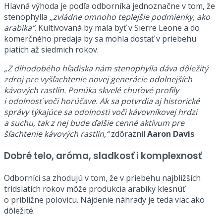
Hlavná výhoda je podľa odborníka jednoznačne v tom, že
stenophylla
„zvládne omnoho teplejšie podmienky, ako
arabika“
. Kultivovaná by mala byť v Sierre Leone a do
komerčného predaja by sa mohla dostať v priebehu
piatich až siedmich rokov.
„Z dlhodobého hľadiska nám stenophylla dáva dôležitý
zdroj pre vyšľachtenie novej generácie odolnejších
kávových rastlín. Ponúka skvelé chuťové profily
i odolnosť voči horúčave. Ak sa potvrdia aj historické
správy týkajúce sa odolnosti voči kávovníkovej hrdzi
a suchu, tak z nej bude ďalšie cenné aktívum pre
šľachtenie kávových rastlín,“
zdôraznil
Aaron Davis
.
Dobré telo, aróma, sladkosť i komplexnosť
Odborníci sa zhodujú v tom, že v priebehu najbližších
tridsiatich rokov môže produkcia arabiky klesnúť
o približne polovicu. Nájdenie náhrady je teda viac ako
dôležité.