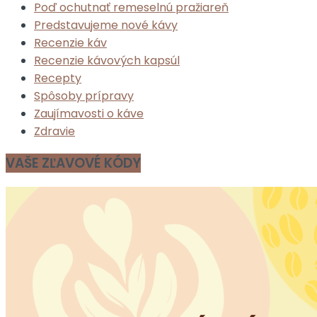
Poď ochutnať remeselnú pražiareň
Predstavujeme nové kávy
Recenzie káv
Recenzie kávových kapsúl
Recepty
Spôsoby prípravy
Zaujímavosti o káve
Zdravie
VAŠE ZĽAVOVÉ KÓDY