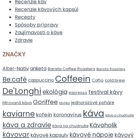
Recenzie káv
Recenzie kávových kapsúl
Recepty
Spôsoby prípravy
Zaujímavosti o káve
Zdravie
ZNAČKY
Alter-Nativ
anketa
Barista Coffee Roasters
Barista Roasters
Coffeein
Be:café
cappuccino
cold brew
Coffia
De'Longhi
ekológia
festival kávy
espresso
Goriffee
jednorazové poháre
filtrovaná káva
Idylika
káva
kaviarne
kofeín
koronavírus
káva a chudnutie
káva a zdravie
Kávoholik
káva na chudnutie
kávovar
kávové nápoje
kávový
kávové kapsuly