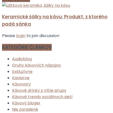
Keramické šálky na kávu: Produkt, z ktorého
padá sánka
Please
login
to join discussion
KATEGÓRIE ČLÁNKOV
Audioblog
Druhy kávových nápojov
Exkluzívne
Kaviarne
Kávovary
Kávové drinky s Vlčie sirupy
Kávové trendy sociálnych sietí
Kávový bloger
Nie zaradené