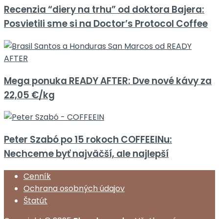
Recenzia “diery na trhu” od doktora Bajera:
Posvietili sme si na Doctor’s Protocol Coffee
Mega ponuka READY AFTER: Dve nové kávy za
22,05 €/kg
Peter Szabó po 15 rokoch COFFEEINu:
Nechceme byť najväčší, ale najlepší
Cenník
Ochrana osobných údajov
Štatút