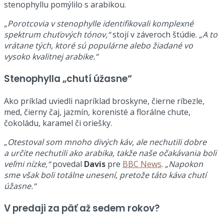
stenophyllu pomýlilo s arabikou.
„Porotcovia v stenophylle identifikovali komplexné
spektrum chuťových tónov,“
stojí v záveroch štúdie.
„A to
vrátane tých, ktoré sú populárne alebo žiadané vo
vysoko kvalitnej arabike.“
Stenophylla „chutí úžasne“
Ako príklad uviedli napríklad broskyne, čierne ríbezle,
med, čierny čaj, jazmín, korenisté a florálne chute,
čokoládu, karamel či oriešky.
„Otestoval som mnoho divých káv, ale nechutili dobre
a určite nechutili ako arabika, takže naše očakávania boli
veľmi nízke,“
povedal
Davis
pre
BBC News
.
„Napokon
sme však boli totálne unesení, pretože táto káva chutí
úžasne.“
V predaji za päť až sedem rokov?