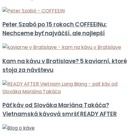
Peter Szabó po 15 rokoch COFFEEINu:
Nechceme byť najväčší, ale najlepší
Kam na kávu v Bratislave? 5 kaviarní, ktoré
stoja za návštevu
Päť káv od Slováka Mariána Takáča?
Vietnamská kávová smršť READY AFTER