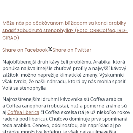
Môže nás po očakávanom blížiacom sa konci arabiky
spasiť zabudnutá stenophylla? (Foto: CRBCoffea, IRD-
CIRAD)
Share on Facebook
Share on Twitter
Najobľúbenejší druh kávy čelí problému. Arabika, ktorá
ponúka najkvalitnejšie chuťové profily a najvyšší kávový
zážitok, možno neprežije klimatické zmeny. Výskumníci
však tvrdia, že našli náhradu, ktorá by nás mohla spasiť.
Volá sa stenophylla.
Najrozšírenejšími druhmi kávovníka sú Coffea arabica
a Coffea canephora (robusta), nuž a pomerne známe sú
aj
Coffea liberica
či Coffea excelsa (tá je už niekoľko rokov
radená pod libericu). Chuťovo dominuje prvá spomínaná,
teda arabika. Cenovo, odolnosťou, ale napríklad aj po
stránke množstva kofeínu, je však najzaujímavejšia