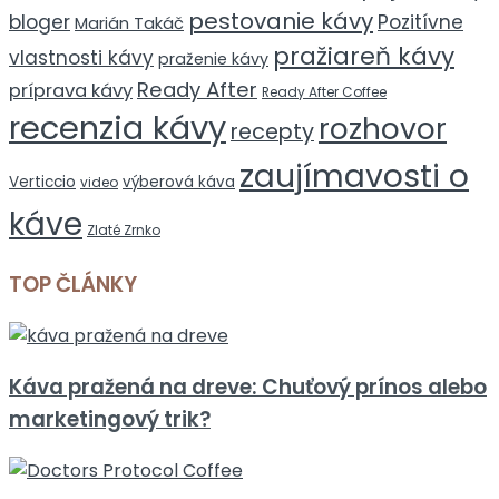
pestovanie kávy
bloger
Pozitívne
Marián Takáč
pražiareň kávy
vlastnosti kávy
praženie kávy
Ready After
príprava kávy
Ready After Coffee
recenzia kávy
rozhovor
recepty
zaujímavosti o
Verticcio
výberová káva
video
káve
Zlaté Zrnko
TOP ČLÁNKY
Káva pražená na dreve: Chuťový prínos alebo
marketingový trik?