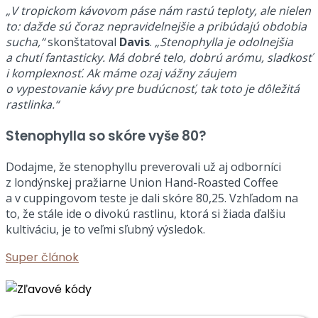
„V tropickom kávovom páse nám rastú teploty, ale nielen
to: dažde sú čoraz nepravidelnejšie a pribúdajú obdobia
sucha,“
skonštatoval
Davis
.
„Stenophylla je odolnejšia
a chutí fantasticky. Má dobré telo, dobrú arómu, sladkosť
i komplexnosť. Ak máme ozaj vážny záujem
o vypestovanie kávy pre budúcnosť, tak toto je dôležitá
rastlinka.“
Stenophylla so skóre vyše 80?
Dodajme, že stenophyllu preverovali už aj odborníci
z londýnskej pražiarne Union Hand-Roasted Coffee
a v cuppingovom teste je dali skóre 80,25. Vzhľadom na
to, že stále ide o divokú rastlinu, ktorá si žiada ďalšiu
kultiváciu, je to veľmi sľubný výsledok.
Super článok