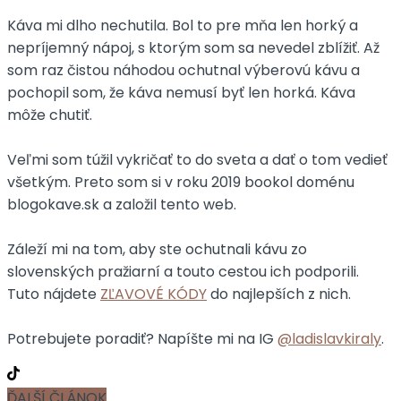
Káva mi dlho nechutila. Bol to pre mňa len horký a
nepríjemný nápoj, s ktorým som sa nevedel zblížiť. Až
som raz čistou náhodou ochutnal výberovú kávu a
pochopil som, že káva nemusí byť len horká. Káva
môže chutiť.
Veľmi som túžil vykričať to do sveta a dať o tom vedieť
všetkým. Preto som si v roku 2019 bookol doménu
blogokave.sk a založil tento web.
Záleží mi na tom, aby ste ochutnali kávu zo
slovenských pražiarní a touto cestou ich podporili.
Tuto nájdete
ZĽAVOVÉ KÓDY
do najlepších z nich.
Potrebujete poradiť? Napíšte mi na IG
@ladislavkiraly
.
ĎALŠÍ ČLÁNOK