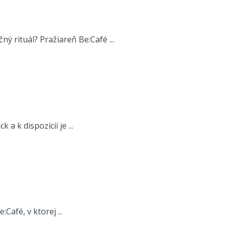
ý rituál? Pražiareň Be:Café ...
a k dispozícii je ...
afé, v ktorej ...