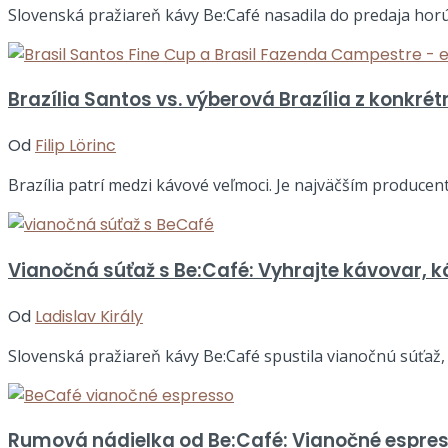
Slovenská pražiareň kávy Be:Café nasadila do predaja horúc
Brazília Santos vs. výberová Brazília z konkrét
Od
Filip Lörinc
Brazília patrí medzi kávové veľmoci. Je najväčším producen
Vianočná súťaž s Be:Café: Vyhrajte kávovar, ká
Od
Ladislav Király
Slovenská pražiareň kávy Be:Café spustila vianočnú súťaž, v
Rumová nádielka od Be:Café: Vianočné espress