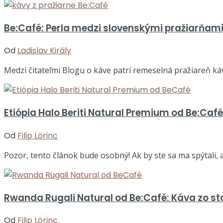
Be:Café: Perla medzi slovenskými pražiarňami
Od
Ladislav Király
Medzi čitateľmi Blogu o káve patrí remeselná pražiareň káv
Etiópia Halo Beriti Natural Premium od Be:Ca
Od
Filip Lörinc
Pozor, tento článok bude osobný! Ak by ste sa ma spýtali, 
Rwanda Rugali Natural od Be:Café: Káva zo st
Od
Filip Lörinc