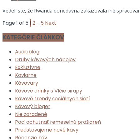
Vedeli ste, že Rwanda donedávna zakazovala iné spracovan
Page 1 of 5
1
2
…
5
Next
KATEGÓRIE ČLÁNKOV
Audioblog
Druhy kávových nápojov
Exkluzívne
Kaviarne
Kávovary
Kávové drinky s Vlčie sirupy
Kávové trendy sociálnych sietí
Kávový bloger
Nie zaradené
Poď ochutnať remeselnú pražiareň
Predstavujeme nové kávy
Recenzie káv