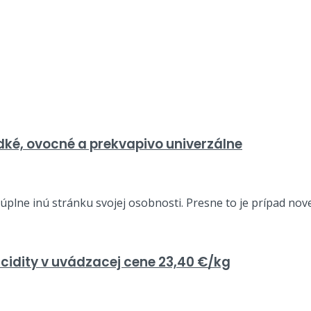
adké, ovocné a prekvapivo univerzálne
plne inú stránku svojej osobnosti. Presne to je prípad novej 
cidity v uvádzacej cene 23,40 €/kg