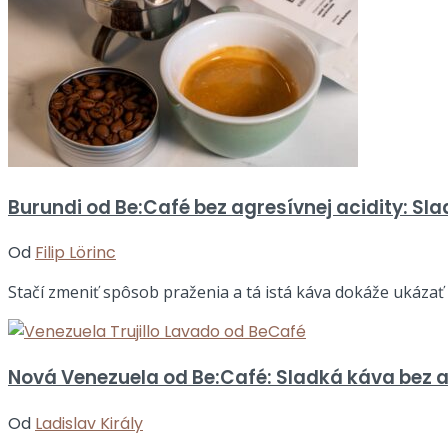
Burundi od Be:Café bez agresívnej acidity: Sl
Od
Filip Lörinc
Stačí zmeniť spôsob praženia a tá istá káva dokáže ukázať ú
Nová Venezuela od Be:Café: Sladká káva bez a
Od
Ladislav Király