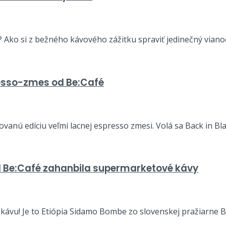
 Ako si z bežného kávového zážitku spraviť jedinečný vianočn
resso-zmes od Be:Café
anú edíciu veľmi lacnej espresso zmesi. Volá sa Back in Black 
d Be:Café zahanbila supermarketové kávy
ávu! Je to Etiópia Sidamo Bombe zo slovenskej pražiarne Be:C