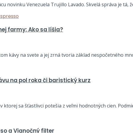
u novinku Venezuela Trujillo Lavado. Skvelá správa je tá, že
nej farmy: Ako sa líšia?
tom kávy na svete a jej zrná tvoria základ nespočetného mno
vu na pol roka či baristický kurz
 ktorej sa šťastlivci potešia z veľmi hodnotných cien. Podmie
o a Vianočný filter