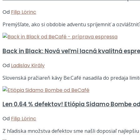
Od
Filip Lörinc
Premýšľate, ako si obdobie adventu spríjemniť a ozvláštniť?
Back in Black: Nová veľmi lacná kvalitná esp
Od
Ladislav Király
Slovenská pražiareň kávy Be:Café nasadila do predaja limitov
Len 0,64 % defektov! Etiópia Sidamo Bombe o
Od
Filip Lörinc
Z hľadiska množstva defektov sme našli doposiaľ najlepšiu k