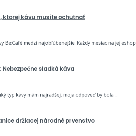
, ktorej kávu musíte ochutnať
y Be:Café medzi najobľúbenejšie. Každý mesiac na jej eshope
fé: Nebezpečne sladká káva
aký typ kávy mám najradšej, moja odpoveď by bola ...
anice držiacej národné prvenstvo