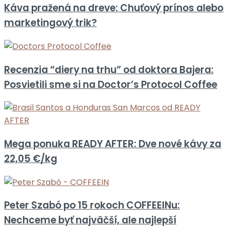
Káva pražená na dreve: Chuťový prínos alebo
marketingový trik?
Recenzia “diery na trhu” od doktora Bajera:
Posvietili sme si na Doctor’s Protocol Coffee
Mega ponuka READY AFTER: Dve nové kávy za
22,05 €/kg
Peter Szabó po 15 rokoch COFFEEINu:
Nechceme byť najväčší, ale najlepší