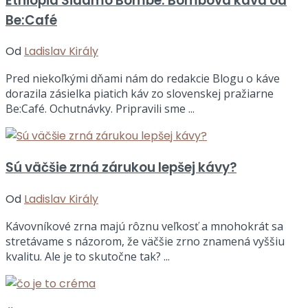
Ethiopia Sidamo Bombe: Bombová káva od
Be:Café
Od
Ladislav Király
Pred niekoľkými dňami nám do redakcie Blogu o káve
dorazila zásielka piatich káv zo slovenskej pražiarne
Be:Café. Ochutnávky. Pripravili sme ...
Sú väčšie zrná zárukou lepšej kávy?
Od
Ladislav Király
Kávovníkové zrna majú rôznu veľkosť a mnohokrát sa
stretávame s názorom, že väčšie zrno znamená vyššiu
kvalitu. Ale je to skutočne tak? ...