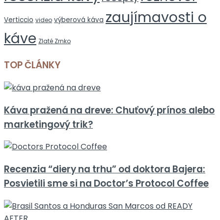
zaujímavosti o
Verticcio
výberová káva
video
káve
Zlaté Zrnko
TOP ČLÁNKY
Káva pražená na dreve: Chuťový prínos alebo
marketingový trik?
Recenzia “diery na trhu” od doktora Bajera:
Posvietili sme si na Doctor’s Protocol Coffee