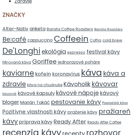
Zdravie
ZNAČKY
Alter-Nativ
anketa
Barista Coffee Roasters
Barista Roasters
Coffeein
Be:café
cappuccino
cold brew
Coffia
De'Longhi
ekológia
festival kávy
espresso
Goriffee
jednorazové poháre
filtrovaná káva
káva
kaviarne
káva a
kofeín
koronavírus
zdravie
kávovar
Kávoholik
káva na chudnutie
kávové nápoje
kávový
kávové kapsuly
kávovník
pestovanie kávy
bloger
Marián Takáč
Popradská káva
pražiareň
Pozitívne vlastnosti kávy
praženie kávy
kávy
Ready After
príprava kávy
Ready After Coffee
recenzia kávy
rozhovor
recepty