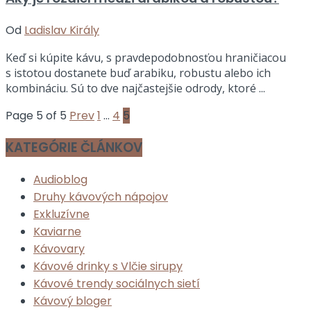
Od
Ladislav Király
Keď si kúpite kávu, s pravdepodobnosťou hraničiacou
s istotou dostanete buď arabiku, robustu alebo ich
kombináciu. Sú to dve najčastejšie odrody, ktoré ...
Page 5 of 5
Prev
1
…
4
5
KATEGÓRIE ČLÁNKOV
Audioblog
Druhy kávových nápojov
Exkluzívne
Kaviarne
Kávovary
Kávové drinky s Vlčie sirupy
Kávové trendy sociálnych sietí
Kávový bloger