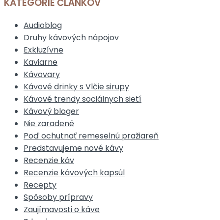
KATEGÓRIE ČLÁNKOV
Audioblog
Druhy kávových nápojov
Exkluzívne
Kaviarne
Kávovary
Kávové drinky s Vlčie sirupy
Kávové trendy sociálnych sietí
Kávový bloger
Nie zaradené
Poď ochutnať remeselnú pražiareň
Predstavujeme nové kávy
Recenzie káv
Recenzie kávových kapsúl
Recepty
Spôsoby prípravy
Zaujímavosti o káve