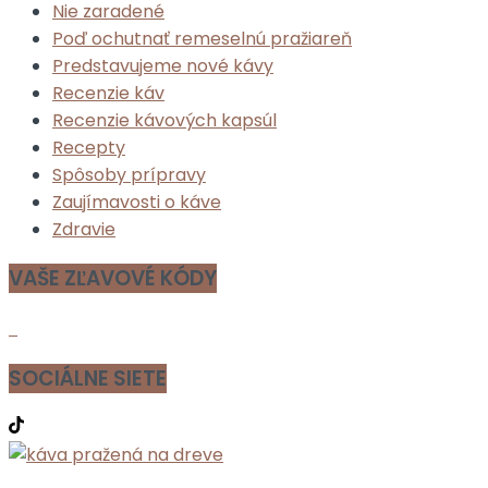
Nie zaradené
Poď ochutnať remeselnú pražiareň
Predstavujeme nové kávy
Recenzie káv
Recenzie kávových kapsúl
Recepty
Spôsoby prípravy
Zaujímavosti o káve
Zdravie
VAŠE ZĽAVOVÉ KÓDY
SOCIÁLNE SIETE