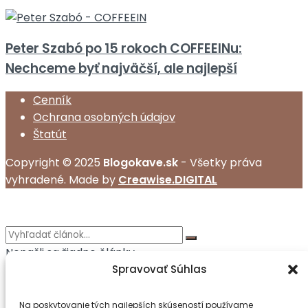
Peter Szabó po 15 rokoch COFFEEINu:
Nechceme byť najväčší, ale najlepší
Cenník
Ochrana osobných údajov
Štatút
Copyright © 2025
Blogokave.sk
- Všetky práva
vyhradené. Made by
Creawise.DIGITAL
Nenašli sa žiadne články
Spravovať Súhlas
View All Result
DOMOV
Na poskytovanie tých najlepších skúseností používame