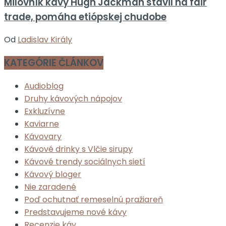
Milovník kávy Hugh Jackman stavil na fair
trade, pomáha etiópskej chudobe
Od
Ladislav Király
KATEGÓRIE ČLÁNKOV
Audioblog
Druhy kávových nápojov
Exkluzívne
Kaviarne
Kávovary
Kávové drinky s Vlčie sirupy
Kávové trendy sociálnych sietí
Kávový bloger
Nie zaradené
Poď ochutnať remeselnú pražiareň
Predstavujeme nové kávy
Recenzie káv