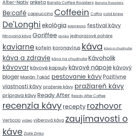
Alter-Nativ
anketa
Barista Coffee Roasters
Barista Roasters
Coffeein
Be:café
cappuccino
cold brew
Coffia
De'Longhi
ekológia
festival kávy
espresso
Goriffee
jednorazové poháre
filtrovaná káva
Idylika
káva
kaviarne
kofeín
koronavírus
káva a chudnutie
káva a zdravie
Kávoholik
káva na chudnutie
kávovar
kávové nápoje
kávový
kávové kapsuly
pestovanie kávy
bloger
Pozitívne
Marián Takáč
pražiareň kávy
vlastnosti kávy
praženie kávy
Ready After
príprava kávy
Ready After Coffee
recenzia kávy
rozhovor
recepty
zaujímavosti o
Verticcio
výberová káva
video
káve
Zlaté Zrnko