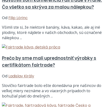
Navštívil som konferenciu Fairtrade v Prahe:
Čo všetko sa skrýva za malou nálepkou?
Od
Filip Lörinc
Všimli ste si, že niektoré banány, káva, kakao, ale aj iné
plodiny, ktoré nájdete v našich obchodoch, sú označené
nálepkou ...
Prečo by sme mali uprednostniť výrobky s
certifikátom fairtrade?
Od
Ladislav Király
Slovíčko fairtrade bolo ešte donedávna pre našincov do
veľkej miery neznáme a vo viacerých prípadoch to
bohužiaľ platí do dnešných ...