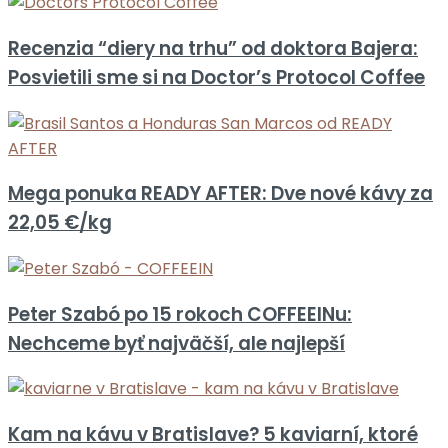
Recenzia “diery na trhu” od doktora Bajera:
Posvietili sme si na Doctor’s Protocol Coffee
Mega ponuka READY AFTER: Dve nové kávy za
22,05 €/kg
Peter Szabó po 15 rokoch COFFEEINu:
Nechceme byť najväčší, ale najlepší
Kam na kávu v Bratislave? 5 kaviarní, ktoré