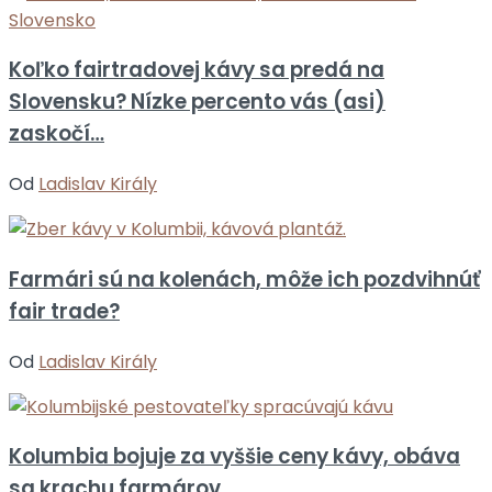
Koľko fairtradovej kávy sa predá na
Slovensku? Nízke percento vás (asi)
zaskočí…
Od
Ladislav Király
Farmári sú na kolenách, môže ich pozdvihnúť
fair trade?
Od
Ladislav Király
Kolumbia bojuje za vyššie ceny kávy, obáva
sa krachu farmárov