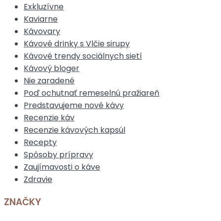
Exkluzívne
Kaviarne
Kávovary
Kávové drinky s Vlčie sirupy
Kávové trendy sociálnych sietí
Kávový bloger
Nie zaradené
Poď ochutnať remeselnú pražiareň
Predstavujeme nové kávy
Recenzie káv
Recenzie kávových kapsúl
Recepty
Spôsoby prípravy
Zaujímavosti o káve
Zdravie
ZNAČKY