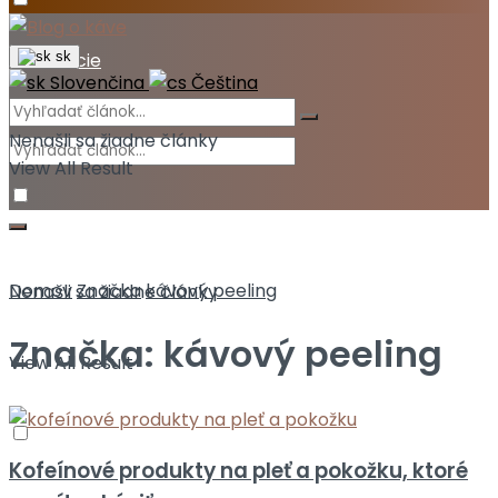
Akcie
sk
Slovenčina
Čeština
Nenašli sa žiadne články
View All Result
Domov
Značka
kávový peeling
Nenašli sa žiadne články
Značka:
kávový peeling
View All Result
Kofeínové produkty na pleť a pokožku, ktoré