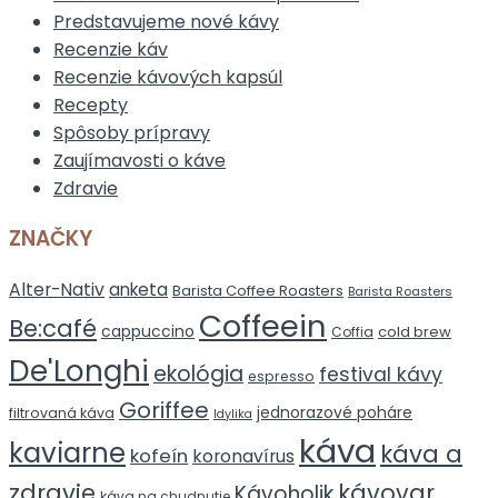
Predstavujeme nové kávy
Recenzie káv
Recenzie kávových kapsúl
Recepty
Spôsoby prípravy
Zaujímavosti o káve
Zdravie
ZNAČKY
Alter-Nativ
anketa
Barista Coffee Roasters
Barista Roasters
Coffeein
Be:café
cappuccino
cold brew
Coffia
De'Longhi
ekológia
festival kávy
espresso
Goriffee
jednorazové poháre
filtrovaná káva
Idylika
káva
kaviarne
káva a
kofeín
koronavírus
zdravie
kávovar
Kávoholik
káva na chudnutie