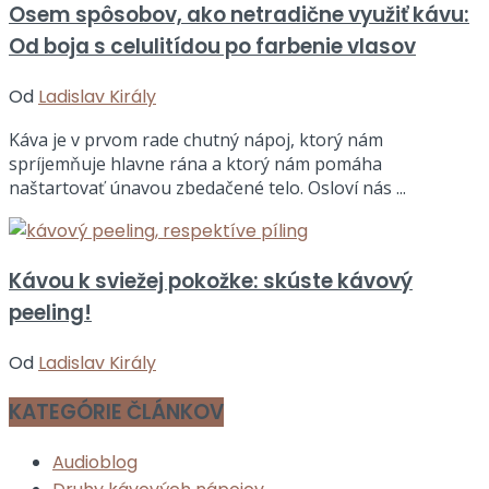
Osem spôsobov, ako netradične využiť kávu:
Od boja s celulitídou po farbenie vlasov
Od
Ladislav Király
Káva je v prvom rade chutný nápoj, ktorý nám
spríjemňuje hlavne rána a ktorý nám pomáha
naštartovať únavou zbedačené telo. Osloví nás ...
Kávou k sviežej pokožke: skúste kávový
peeling!
Od
Ladislav Király
KATEGÓRIE ČLÁNKOV
Audioblog