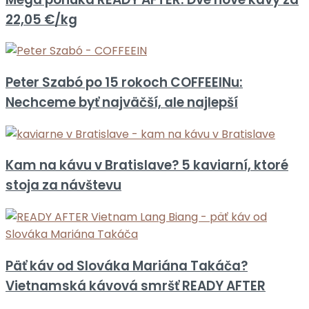
22,05 €/kg
Peter Szabó po 15 rokoch COFFEEINu:
Nechceme byť najväčší, ale najlepší
Kam na kávu v Bratislave? 5 kaviarní, ktoré
stoja za návštevu
Päť káv od Slováka Mariána Takáča?
Vietnamská kávová smršť READY AFTER