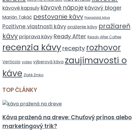
kávové nápoje
kávový bloger
kávové kapsuly
pestovanie kávy
Marián Takáč
Popradská káva
pražiareň
Pozitívne vlastnosti kávy
praženie kávy
kávy
Ready After
príprava kávy
Ready After Coffee
recenzia kávy
rozhovor
recepty
zaujímavosti o
Verticcio
výberová káva
video
káve
Zlaté Zrnko
TOP ČLÁNKY
Káva pražená na dreve: Chuťový prínos alebo
marketingový trik?